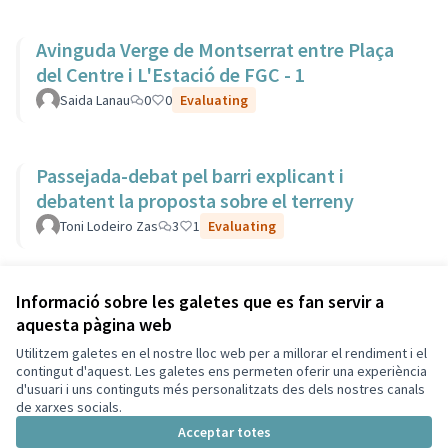
Avinguda Verge de Montserrat entre Plaça
del Centre i L'Estació de FGC - 1
Saida Lanau
0
0
Evaluating
Passejada-debat pel barri explicant i
debatent la proposta sobre el terreny
Toni Lodeiro Zas
3
1
Evaluating
Veure totes les propostes retirades
Informació sobre les galetes que es fan servir a
aquesta pàgina web
Utilitzem galetes en el nostre lloc web per a millorar el rendiment i el
Termes i condicions d'ús
contingut d'aquest. Les galetes ens permeten oferir una experiència
Configuració de les galetes
d'usuari i uns continguts més personalitzats des dels nostres canals
Decidim Sant Cugat a X
Decidim Sant Cugat a Facebook
Decidim Sant Cugat a Instagram
Decidim Sant Cugat a GitHub
de xarxes socials.
(Enllaç extern)
(Enllaç extern)
(Enllaç extern)
(Enllaç extern)
Acceptar totes