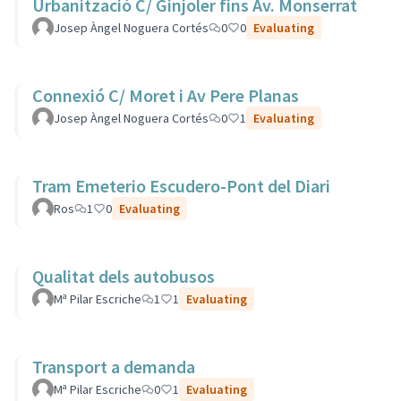
Urbanització C/ Ginjoler fins Av. Monserrat
Josep Àngel Noguera Cortés
0
0
Evaluating
Connexió C/ Moret i Av Pere Planas
Josep Àngel Noguera Cortés
0
1
Evaluating
Tram Emeterio Escudero-Pont del Diari
Ros
1
0
Evaluating
Qualitat dels autobusos
Mª Pilar Escriche
1
1
Evaluating
Transport a demanda
Mª Pilar Escriche
0
1
Evaluating