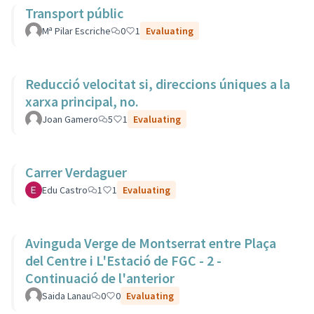
Transport públic
Mª Pilar Escriche
0
1
Evaluating
Reducció velocitat si, direccions úniques a la
xarxa principal, no.
Joan Gamero
5
1
Evaluating
Carrer Verdaguer
Edu Castro
1
1
Evaluating
Avinguda Verge de Montserrat entre Plaça
del Centre i L'Estació de FGC - 2 -
Continuació de l'anterior
Saida Lanau
0
0
Evaluating