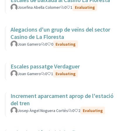
Josefina Abella Colomer
0
1
Evaluating
Alegacions d'un grup de veïns del sector
Casino de La Floresta
Joan Gamero
0
0
Evaluating
Escales passatge Verdaguer
Joan Gamero
0
1
Evaluating
Increment aparcament aprop de l'estació
del tren
Josep Àngel Noguera Cortés
0
2
Evaluating