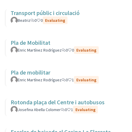
Transport públic i circulació
Beatriz
0
0
Evaluating
Pla de Mobilitat
Enric Martínez Rodríguez
0
0
Evaluating
Pla de mobilitar
Enric Martínez Rodríguez
0
1
Evaluating
Rotonda plaça del Centre i autobusos
Josefina Abella Colomer
0
1
Evaluating
Escales de baixada al Casino La Floresta