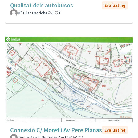
Qualitat dels autobusos
Evaluating
Mª Pilar Escriche
1
1
Connexió C/ Moret i Av Pere Planas
Evaluating
Josep Àngel Noguera Cortés
0
1