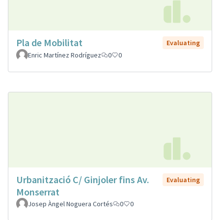
Pla de Mobilitat
Evaluating
Enric Martínez Rodríguez
0
0
Urbanització C/ Ginjoler fins Av.
Evaluating
Monserrat
Josep Àngel Noguera Cortés
0
0