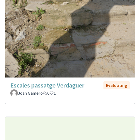
Escales passatge Verdaguer
Evaluating
Joan Gamero
0
1