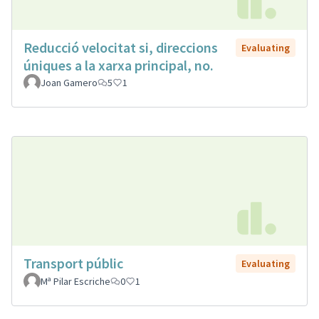
Reducció velocitat si, direccions
Evaluating
úniques a la xarxa principal, no.
Joan Gamero
5
1
Transport públic
Evaluating
Mª Pilar Escriche
0
1