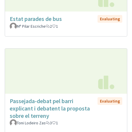
Estat parades de bus
Evaluating
Mª Pilar Escriche
2
1
Passejada-debat pel barri
Evaluating
explicant i debatent la proposta
sobre el terreny
Toni Lodeiro Zas
3
1