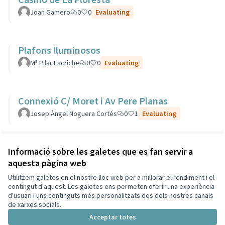
Joan Gamero
0
0
Evaluating
Plafons lluminosos
Mª Pilar Escriche
0
0
Evaluating
Connexió C/ Moret i Av Pere Planas
Josep Àngel Noguera Cortés
0
1
Evaluating
Veure totes les propostes retirades
Informació sobre les galetes que es fan servir a
aquesta pàgina web
Utilitzem galetes en el nostre lloc web per a millorar el rendiment i el
Termes i condicions d'ús
contingut d'aquest. Les galetes ens permeten oferir una experiència
Configuració de les galetes
d'usuari i uns continguts més personalitzats des dels nostres canals
Decidim Sant Cugat a X
Decidim Sant Cugat a Facebook
Decidim Sant Cugat a Instagram
Decidim Sant Cugat a GitHub
de xarxes socials.
(Enllaç extern)
(Enllaç extern)
(Enllaç extern)
(Enllaç extern)
Acceptar totes