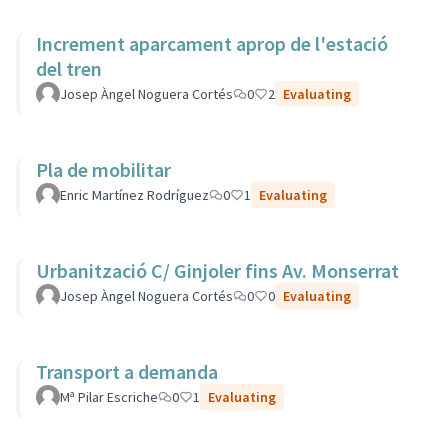
Increment aparcament aprop de l'estació
del tren
Josep Àngel Noguera Cortés
0
2
Evaluating
Pla de mobilitar
Enric Martínez Rodríguez
0
1
Evaluating
Urbanització C/ Ginjoler fins Av. Monserrat
Josep Àngel Noguera Cortés
0
0
Evaluating
Transport a demanda
Mª Pilar Escriche
0
1
Evaluating