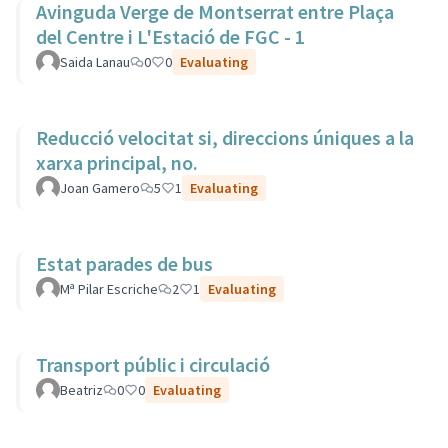
Avinguda Verge de Montserrat entre Plaça
del Centre i L'Estació de FGC - 1
Saida Lanau
0
0
Evaluating
Reducció velocitat si, direccions úniques a la
xarxa principal, no.
Joan Gamero
5
1
Evaluating
Estat parades de bus
Mª Pilar Escriche
2
1
Evaluating
Transport públic i circulació
Beatriz
0
0
Evaluating