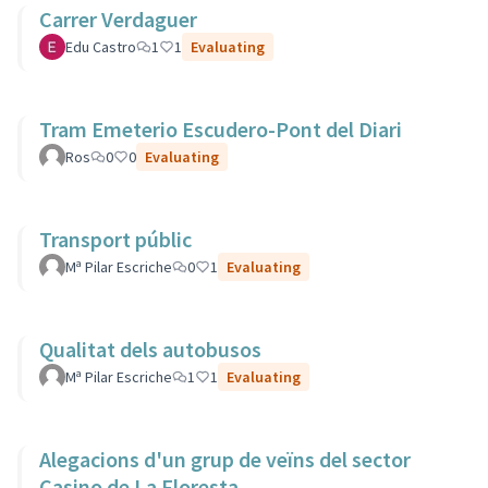
Carrer Verdaguer
Edu Castro
1
1
Evaluating
Tram Emeterio Escudero-Pont del Diari
Ros
0
0
Evaluating
Transport públic
Mª Pilar Escriche
0
1
Evaluating
Qualitat dels autobusos
Mª Pilar Escriche
1
1
Evaluating
Alegacions d'un grup de veïns del sector
Casino de La Floresta