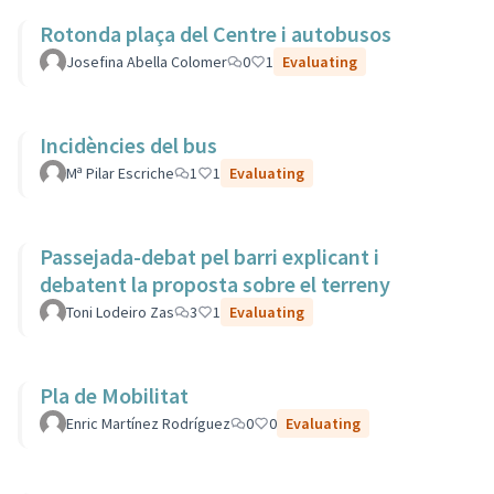
Rotonda plaça del Centre i autobusos
Josefina Abella Colomer
0
1
Evaluating
Incidències del bus
Mª Pilar Escriche
1
1
Evaluating
Passejada-debat pel barri explicant i
debatent la proposta sobre el terreny
Toni Lodeiro Zas
3
1
Evaluating
Pla de Mobilitat
Enric Martínez Rodríguez
0
0
Evaluating