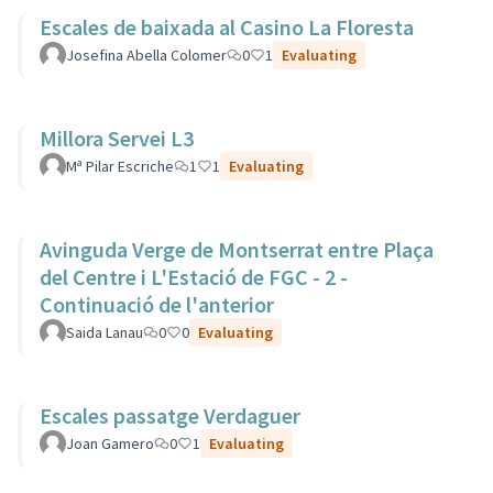
Escales de baixada al Casino La Floresta
Josefina Abella Colomer
0
1
Evaluating
Millora Servei L3
Mª Pilar Escriche
1
1
Evaluating
Avinguda Verge de Montserrat entre Plaça
del Centre i L'Estació de FGC - 2 -
Continuació de l'anterior
Saida Lanau
0
0
Evaluating
Escales passatge Verdaguer
Joan Gamero
0
1
Evaluating