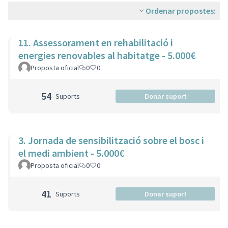
Ordenar propostes:
11. Assessorament en rehabilitació i
energies renovables al habitatge - 5.000€
Proposta oficial
0
0
54
Suports
Donar suport
3. Jornada de sensibilització sobre el bosc i
el medi ambient - 5.000€
Proposta oficial
0
0
41
Suports
Donar suport