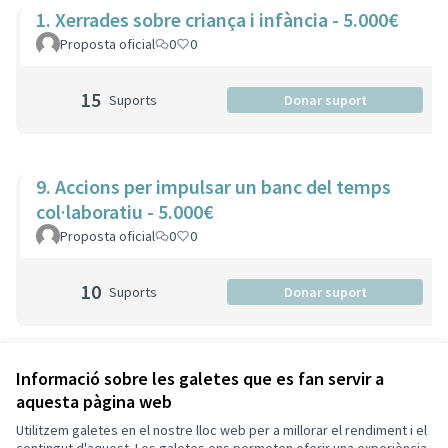
1. Xerrades sobre criança i infància - 5.000€
Proposta oficial
0
0
15
Suports
Donar suport
9. Accions per impulsar un banc del temps
col·laboratiu - 5.000€
Proposta oficial
0
0
10
Suports
Donar suport
Veure totes les propostes retirades
Informació sobre les galetes que es fan servir a
aquesta pàgina web
Utilitzem galetes en el nostre lloc web per a millorar el rendiment i el
Termes i condicions d'ús