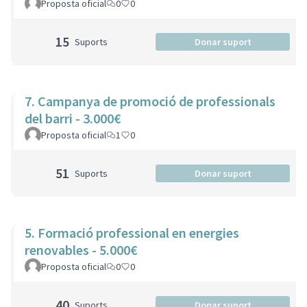
Proposta oficial
0
0
15
Suports
Donar suport
7. Campanya de promoció de professionals
del barri - 3.000€
Proposta oficial
1
0
51
Suports
Donar suport
5. Formació professional en energies
renovables - 5.000€
Proposta oficial
0
0
40
Suports
Donar suport