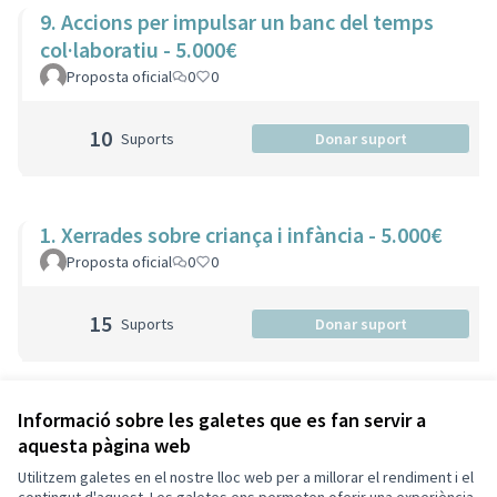
9. Accions per impulsar un banc del temps
col·laboratiu - 5.000€
Proposta oficial
0
0
10
Suports
Donar suport
1. Xerrades sobre criança i infància - 5.000€
Proposta oficial
0
0
15
Suports
Donar suport
Veure totes les propostes retirades
Informació sobre les galetes que es fan servir a
aquesta pàgina web
Utilitzem galetes en el nostre lloc web per a millorar el rendiment i el
Termes i condicions d'ús