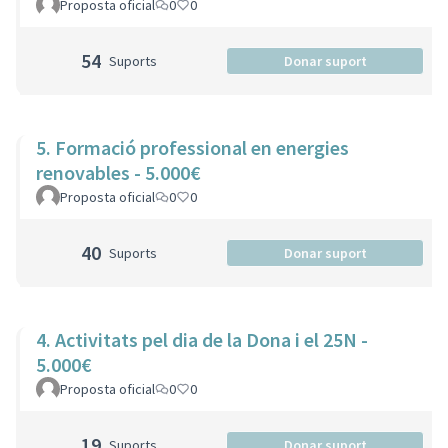
Proposta oficial
0
0
54
Suports
Donar suport
5. Formació professional en energies
renovables - 5.000€
Proposta oficial
0
0
40
Suports
Donar suport
4. Activitats pel dia de la Dona i el 25N -
5.000€
Proposta oficial
0
0
19
Suports
Donar suport