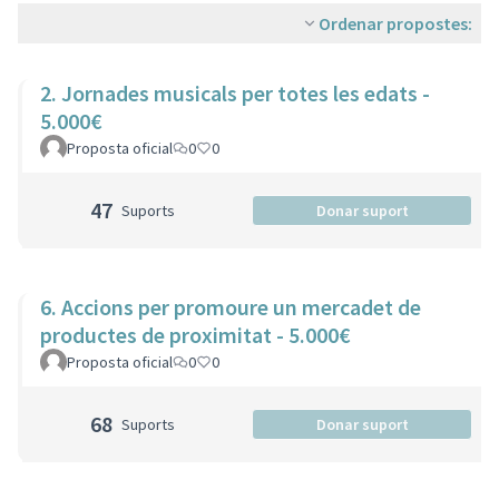
Ordenar propostes:
2. Jornades musicals per totes les edats -
5.000€
Proposta oficial
0
0
47
Suports
Donar suport
6. Accions per promoure un mercadet de
productes de proximitat - 5.000€
Proposta oficial
0
0
68
Suports
Donar suport