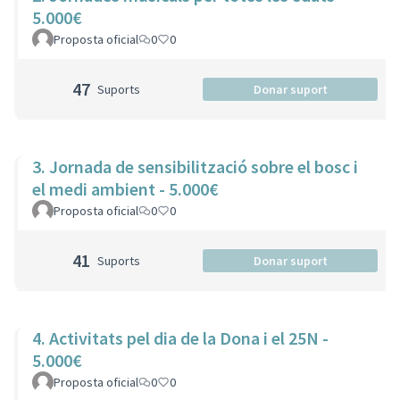
5.000€
Proposta oficial
0
0
47
Suports
Donar suport
3. Jornada de sensibilització sobre el bosc i
el medi ambient - 5.000€
Proposta oficial
0
0
41
Suports
Donar suport
4. Activitats pel dia de la Dona i el 25N -
5.000€
Proposta oficial
0
0