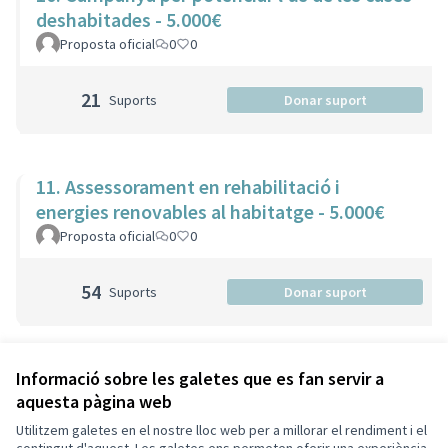
deshabitades - 5.000€
Proposta oficial
0
0
21
Suports
Donar suport
11. Assessorament en rehabilitació i
energies renovables al habitatge - 5.000€
Proposta oficial
0
0
54
Suports
Donar suport
Veure totes les propostes retirades
Informació sobre les galetes que es fan servir a
aquesta pàgina web
Utilitzem galetes en el nostre lloc web per a millorar el rendiment i el
Termes i condicions d'ús