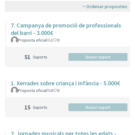
Ordenar propostes:
7. Campanya de promoció de professionals
del barri - 3.000€
Proposta oficial
1
0
51
Suports
Donar suport
1. Xerrades sobre criança i infància - 5.000€
Proposta oficial
0
0
15
Suports
Donar suport
2. Jornades musicals per totes les edats -