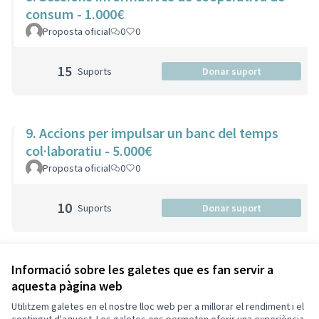
consum - 1.000€
Proposta oficial
0
0
15
Suports
Donar suport
9. Accions per impulsar un banc del temps
col·laboratiu - 5.000€
Proposta oficial
0
0
10
Suports
Donar suport
Veure totes les propostes retirades
Informació sobre les galetes que es fan servir a
aquesta pàgina web
Utilitzem galetes en el nostre lloc web per a millorar el rendiment i el
Termes i condicions d'ús