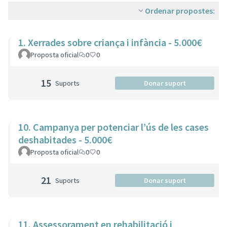
Ordenar propostes:
1. Xerrades sobre criança i infància - 5.000€
Proposta oficial
0
0
15
Suports
Donar suport
10. Campanya per potenciar l’ús de les cases
deshabitades - 5.000€
Proposta oficial
0
0
21
Suports
Donar suport
11. Assessorament en rehabilitació i