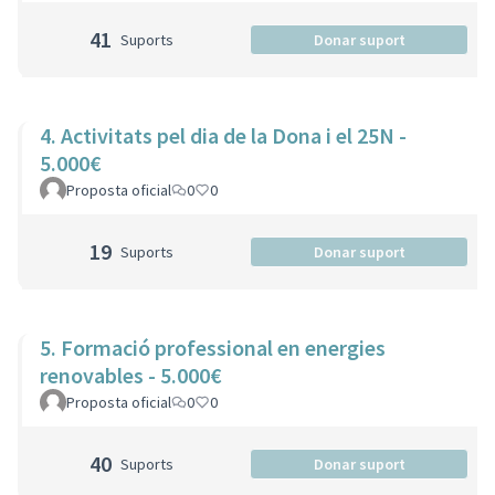
41
Suports
Donar suport
4. Activitats pel dia de la Dona i el 25N -
5.000€
Proposta oficial
0
0
19
Suports
Donar suport
5. Formació professional en energies
renovables - 5.000€
Proposta oficial
0
0
40
Suports
Donar suport