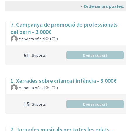
Ordenar propostes:
7. Campanya de promoció de professionals
del barri - 3.000€
Proposta oficial
1
0
51
Suports
Donar suport
1. Xerrades sobre criança i infància - 5.000€
Proposta oficial
0
0
15
Suports
Donar suport
2. Jornades musicals per totes les edats -