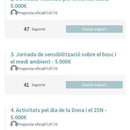
5.000€
Proposta oficial
0
0
47
Suports
Donar suport
3. Jornada de sensibilització sobre el bosc i
el medi ambient - 5.000€
Proposta oficial
0
0
41
Suports
Donar suport
4. Activitats pel dia de la Dona i el 25N -
5.000€
Proposta oficial
0
0