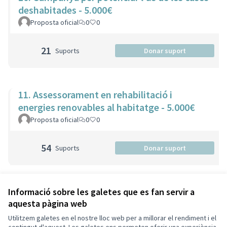
deshabitades - 5.000€
Proposta oficial
0
0
21
Suports
Donar suport
11. Assessorament en rehabilitació i
energies renovables al habitatge - 5.000€
Proposta oficial
0
0
54
Suports
Donar suport
Veure totes les propostes retirades
Informació sobre les galetes que es fan servir a
aquesta pàgina web
Utilitzem galetes en el nostre lloc web per a millorar el rendiment i el
Termes i condicions d'ús