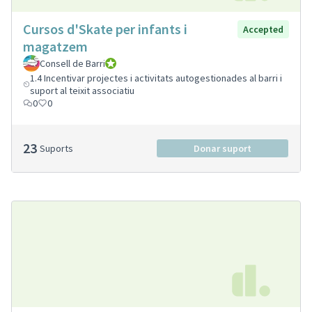
Cursos d'Skate per infants i
Accepted
magatzem
Consell de Barri
Consell de Barri
1.4 Incentivar projectes i activitats autogestionades al barri i
suport al teixit associatiu
0
0
23
Suports
Donar suport