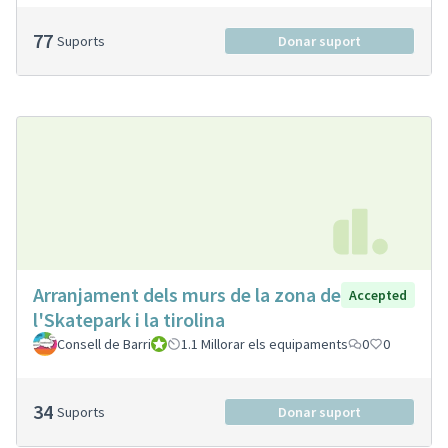
77
Suports
Donar suport
Arranjament dels murs de la zona de
Accepted
l'Skatepark i la tirolina
Consell de Barri
Consell de Barri
1.1 Millorar els equipaments
0
0
34
Suports
Donar suport