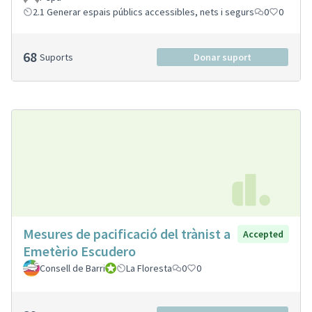
2.1 Generar espais públics accessibles, nets i segurs
0
0
68
Suports
Donar suport
Mesures de pacificació del trànist a
Accepted
Emetèrio Escudero
Consell de Barri
Consell de Barri
La Floresta
0
0