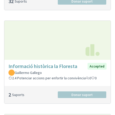
32
Suports
Donar suport
Informació històrica la Floresta
Accepted
Guillermo Gallego
2.4 Potenciar accions per enfortir la convivència
0
0
2
Suports
Donar suport