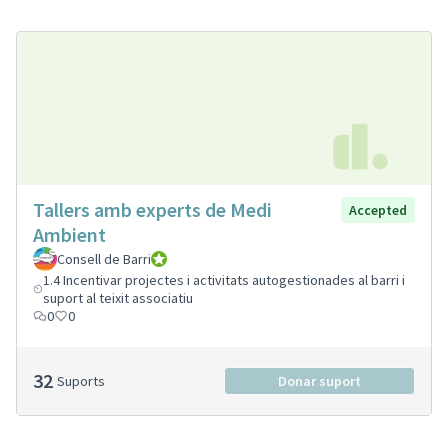
Tallers amb experts de Medi
Accepted
Ambient
Consell de Barri
Consell de Barri
1.4 Incentivar projectes i activitats autogestionades al barri i
suport al teixit associatiu
0
0
32
Suports
Donar suport