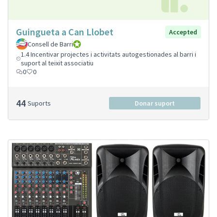
Guingueta a Can Llobet
Accepted
Consell de Barri
Consell de Barri
1.4 Incentivar projectes i activitats autogestionades al barri i
suport al teixit associatiu
0
0
44
Suports
Donar suport