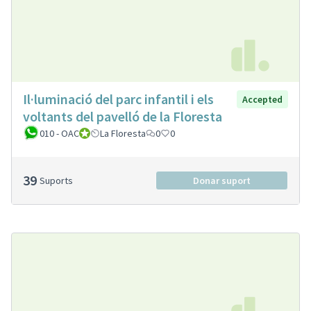
Il·luminació del parc infantil i els
Accepted
voltants del pavelló de la Floresta
010 - OAC
010 - Oficina d'Atenció Ciutadana
La Floresta
0
0
39
Suports
Donar suport