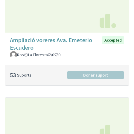
Ampliació voreres Ava. Emeterio
Accepted
Escudero
Ros
La Floresta
0
0
53
Suports
Donar suport