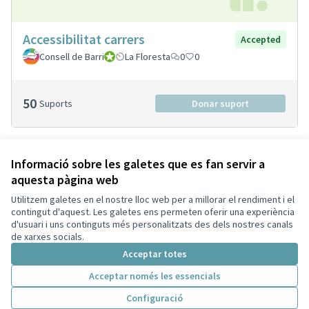
Accessibilitat carrers
Accepted
Consell de Barri
Consell de Barri
La Floresta
0
0
50
Suports
Donar suport
Veure totes les propostes retirades
Informació sobre les galetes que es fan servir a
aquesta pàgina web
Utilitzem galetes en el nostre lloc web per a millorar el rendiment i el
Termes i condicions d'ús
contingut d'aquest. Les galetes ens permeten oferir una experiència
Configuració de les galetes
d'usuari i uns continguts més personalitzats des dels nostres canals
Decidim Sant Cugat a X
Decidim Sant Cugat a Facebook
Decidim Sant Cugat a Instagram
Decidim Sant Cugat a GitHub
de xarxes socials.
(Enllaç extern)
(Enllaç extern)
(Enllaç extern)
(Enllaç extern)
Acceptar totes
Acceptar només les essencials
Amb llicènc
(Enllaç exte
Configuració
(Enllaç extern)
Web creada amb
programari lliure
.