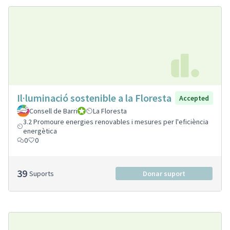
Il·luminació sostenible a la Floresta
Accepted
Consell de Barri
Consell de Barri
La Floresta
3.2 Promoure energies renovables i mesures per l'eficiència
energètica
0
0
39
Suports
Donar suport