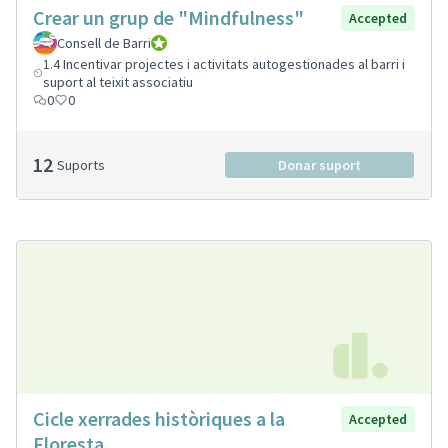
Crear un grup de "Mindfulness"
Accepted
Consell de Barri
Consell de Barri
1.4 Incentivar projectes i activitats autogestionades al barri i
suport al teixit associatiu
0
0
12
Suports
Donar suport
Cicle xerrades històriques a la
Accepted
Floresta