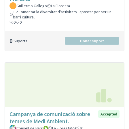
Guillermo Gallego
La Floresta
1.2 Fomentar la diversitat d'activitats i apostar per ser un
barri cultural
0
0
0
Suports
Donar suport
Campanya de comunicació sobre
Accepted
temes de Medi Ambient.
Consell de Barri
Consell de Barri
La Floresta
0
0