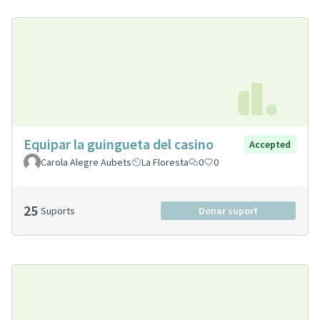
Equipar la guingueta del casino
Accepted
Carola Alegre Aubets
La Floresta
0
0
25
Suports
Donar suport