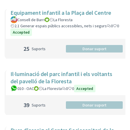
Equipament infantil a la Plaça del Centre
Consell de Barri
Consell de Barri
La Floresta
2.1 Generar espais públics accessibles, nets i segurs
0
0
Accepted
25
Suports
Donar suport
Il·luminació del parc infantil i els voltants
del pavelló de la Floresta
010 - OAC
010 - Oficina d'Atenció Ciutadana
La Floresta
0
0
Accepted
39
Suports
Donar suport