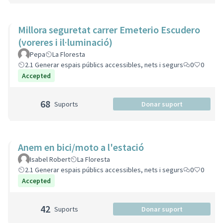
Millora seguretat carrer Emeterio Escudero
(voreres i il·luminació)
Pepa
La Floresta
2.1 Generar espais públics accessibles, nets i segurs
0
0
Accepted
68
Suports
Donar suport
Anem en bici/moto a l'estació
Isabel Robert
La Floresta
2.1 Generar espais públics accessibles, nets i segurs
0
0
Accepted
42
Suports
Donar suport