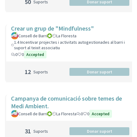
50
Suports
Donar suport
Crear un grup de "Mindfulness"
Consell de Barri
Consell de Barri
La Floresta
1.4 Incentivar projectes i activitats autogestionades al barri i
suport al teixit associatiu
0
0
Accepted
12
Suports
Donar suport
Campanya de comunicació sobre temes de
Medi Ambient.
Consell de Barri
Consell de Barri
La Floresta
0
0
Accepted
31
Suports
Donar suport