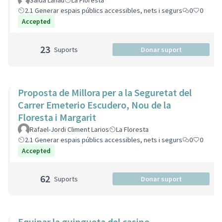
Saida Lanau
La Floresta
2.1 Generar espais públics accessibles, nets i segurs
0
0
Accepted
23
Suports
Donar suport
Proposta de Millora per a la Seguretat del
Carrer Emeterio Escudero, Nou de la
Floresta i Margarit
Rafael-Jordi Climent Larios
La Floresta
2.1 Generar espais públics accessibles, nets i segurs
0
0
Accepted
62
Suports
Donar suport
Equipar la guingueta del casino