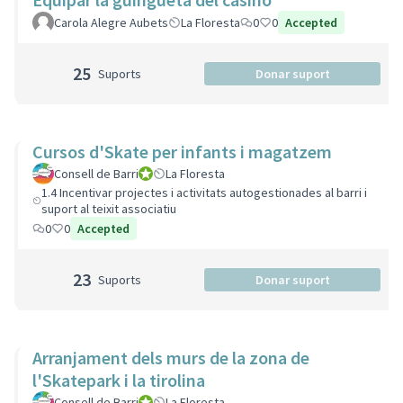
Carola Alegre Aubets
La Floresta
0
0
Accepted
25
Suports
Donar suport
Cursos d'Skate per infants i magatzem
Consell de Barri
Consell de Barri
La Floresta
1.4 Incentivar projectes i activitats autogestionades al barri i
suport al teixit associatiu
0
0
Accepted
23
Suports
Donar suport
Arranjament dels murs de la zona de
l'Skatepark i la tirolina
Consell de Barri
Consell de Barri
La Floresta