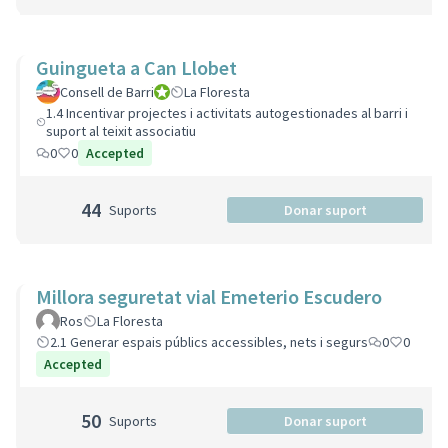
Guingueta a Can Llobet
Consell de Barri
Consell de Barri
La Floresta
1.4 Incentivar projectes i activitats autogestionades al barri i
suport al teixit associatiu
0
0
Accepted
44
Suports
Donar suport
Millora seguretat vial Emeterio Escudero
Ros
La Floresta
2.1 Generar espais públics accessibles, nets i segurs
0
0
Accepted
50
Suports
Donar suport