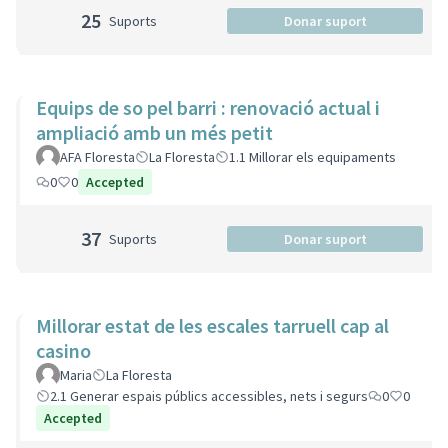
25
Suports
Donar suport
Equips de so pel barri : renovació actual i
ampliació amb un més petit
AFA Floresta
La Floresta
1.1 Millorar els equipaments
0
0
Accepted
37
Suports
Donar suport
Millorar estat de les escales tarruell cap al
casino
Maria
La Floresta
2.1 Generar espais públics accessibles, nets i segurs
0
0
Accepted