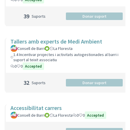
39
Suports
Donar suport
Tallers amb experts de Medi Ambient
Consell de Barri
Consell de Barri
La Floresta
1.4 Incentivar projectes i activitats autogestionades al barri i
suport al teixit associatiu
0
0
Accepted
32
Suports
Donar suport
Accessibilitat carrers
Consell de Barri
Consell de Barri
La Floresta
0
0
Accepted