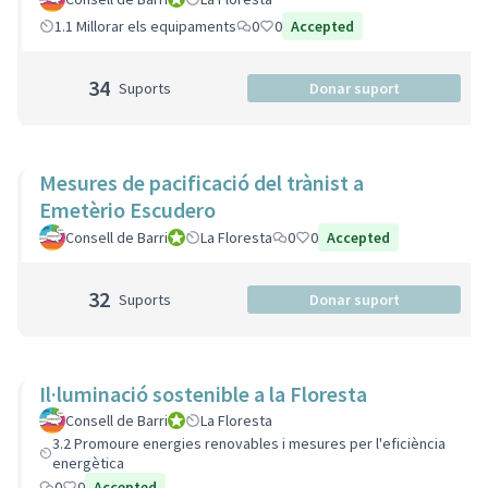
1.1 Millorar els equipaments
0
0
Accepted
34
Suports
Donar suport
Mesures de pacificació del trànist a
Emetèrio Escudero
Consell de Barri
Consell de Barri
La Floresta
0
0
Accepted
32
Suports
Donar suport
Il·luminació sostenible a la Floresta
Consell de Barri
Consell de Barri
La Floresta
3.2 Promoure energies renovables i mesures per l'eficiència
energètica
0
0
Accepted