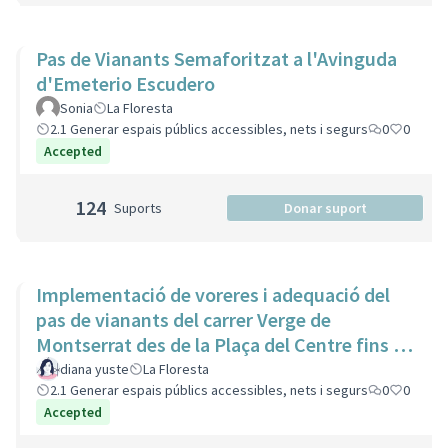
Pas de Vianants Semaforitzat a l'Avinguda
d'Emeterio Escudero
Sonia
La Floresta
2.1 Generar espais públics accessibles, nets i segurs
0
0
Accepted
124
Suports
Donar suport
Implementació de voreres i adequació del
pas de vianants del carrer Verge de
Montserrat des de la Plaça del Centre fins a
l'estació de ferrocarrils
diana yuste
La Floresta
2.1 Generar espais públics accessibles, nets i segurs
0
0
Accepted