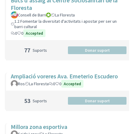
Bucs d'assaig al Centre Sociosanitari de la
Floresta
Consell de Barri
Consell de Barri
La Floresta
1.2 Fomentar la diversitat d'activitats i apostar per ser un
barri cultural
0
0
Accepted
77
Suports
Donar suport
Ampliació voreres Ava. Emeterio Escudero
Ros
La Floresta
0
0
Accepted
53
Suports
Donar suport
Millora zona esportiva