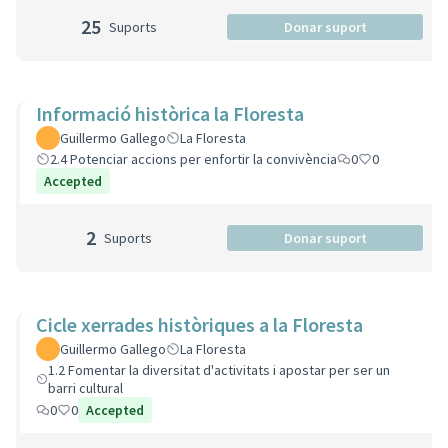
25
Suports
Donar suport
Informació històrica la Floresta
Guillermo Gallego
La Floresta
2.4 Potenciar accions per enfortir la convivència
0
0
Accepted
2
Suports
Donar suport
Cicle xerrades històriques a la Floresta
Guillermo Gallego
La Floresta
1.2 Fomentar la diversitat d'activitats i apostar per ser un
barri cultural
0
0
Accepted