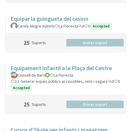
Equipar la guingueta del casino
Carola Alegre Aubets
La Floresta
0
0
Accepted
25
Suports
Donar suport
Equipament infantil a la Plaça del Centre
Consell de Barri
Consell de Barri
La Floresta
2.1 Generar espais públics accessibles, nets i segurs
0
0
Accepted
25
Suports
Donar suport
Cursos d'Skate per infants i magatzem