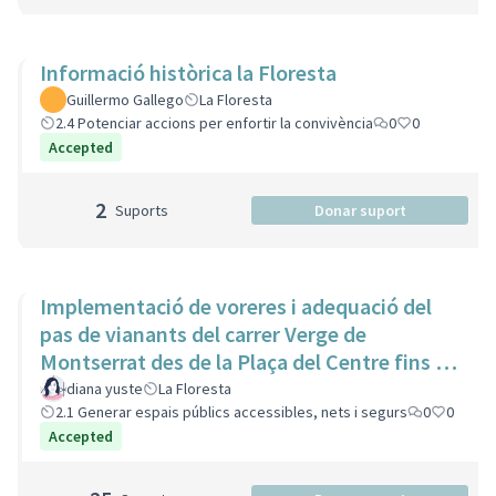
Informació històrica la Floresta
Guillermo Gallego
La Floresta
2.4 Potenciar accions per enfortir la convivència
0
0
Accepted
2
Suports
Donar suport
Implementació de voreres i adequació del
pas de vianants del carrer Verge de
Montserrat des de la Plaça del Centre fins a
l'estació de ferrocarrils
diana yuste
La Floresta
2.1 Generar espais públics accessibles, nets i segurs
0
0
Accepted