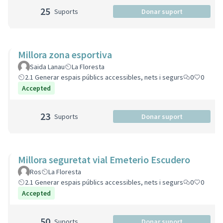
25
Suports
Donar suport
Millora zona esportiva
Saida Lanau
La Floresta
2.1 Generar espais públics accessibles, nets i segurs
0
0
Accepted
23
Suports
Donar suport
Millora seguretat vial Emeterio Escudero
Ros
La Floresta
2.1 Generar espais públics accessibles, nets i segurs
0
0
Accepted
50
Suports
Donar suport