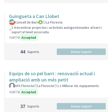
Guingueta a Can Llobet
Consell de Barri
Consell de Barri
La Floresta
1.4 Incentivar projectes i activitats autogestionades al barri i
suport al teixit associatiu
0
0
Accepted
44
Suports
Donar suport
Equips de so pel barri : renovació actual i
ampliació amb un més petit
AFA Floresta
La Floresta
1.1 Millorar els equipaments
0
0
Accepted
37
Suports
Donar suport