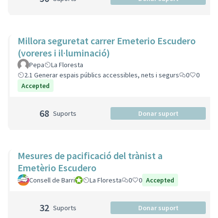
Millora seguretat carrer Emeterio Escudero
(voreres i il·luminació)
Pepa
La Floresta
2.1 Generar espais públics accessibles, nets i segurs
0
0
Accepted
68
Suports
Donar suport
Mesures de pacificació del trànist a
Emetèrio Escudero
Consell de Barri
Consell de Barri
La Floresta
0
0
Accepted
32
Suports
Donar suport