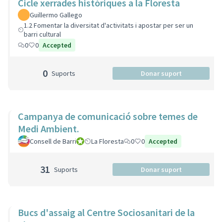
Cicle xerrades històriques a la Floresta
Guillermo Gallego
1.2 Fomentar la diversitat d'activitats i apostar per ser un
barri cultural
0
0
Accepted
0
Suports
Donar suport
Campanya de comunicació sobre temes de
Medi Ambient.
Consell de Barri
Consell de Barri
La Floresta
0
0
Accepted
31
Suports
Donar suport
Bucs d'assaig al Centre Sociosanitari de la