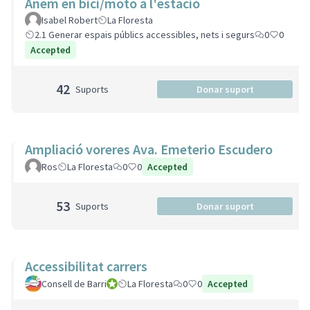
Anem en bici/moto a l'estació
Isabel Robert
La Floresta
2.1 Generar espais públics accessibles, nets i segurs
0
0
Accepted
42
Suports
Donar suport
Ampliació voreres Ava. Emeterio Escudero
Ros
La Floresta
0
0
Accepted
53
Suports
Donar suport
Accessibilitat carrers
Consell de Barri
Consell de Barri
La Floresta
0
0
Accepted