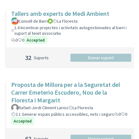
Tallers amb experts de Medi Ambient
Consell de Barri
Consell de Barri
La Floresta
1.4 Incentivar projectes i activitats autogestionades al barri i
suport al teixit associatiu
0
0
Accepted
32
Suports
Donar suport
Proposta de Millora per a la Seguretat del
Carrer Emeterio Escudero, Nou de la
Floresta i Margarit
Rafael-Jordi Climent Larios
La Floresta
2.1 Generar espais públics accessibles, nets i segurs
0
0
Accepted
62
Suports
Donar suport