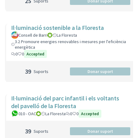
25
Suports
Donar suport
Il·luminació sostenible a la Floresta
Consell de Barri
Consell de Barri
La Floresta
3.2 Promoure energies renovables i mesures per l'eficiència
energètica
0
0
Accepted
39
Suports
Donar suport
Il·luminació del parc infantil i els voltants
del pavelló de la Floresta
010 - OAC
010 - Oficina d'Atenció Ciutadana
La Floresta
0
0
Accepted
39
Suports
Donar suport