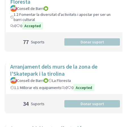
Floresta
Consell de Barri
Consell de Barri
1.2 Fomentar la diversitat d'activitats i apostar per ser un
barri cultural
0
0
Accepted
77
Suports
Donar suport
Arranjament dels murs de la zona de
l'Skatepark i la tirolina
Consell de Barri
Consell de Barri
La Floresta
1.1 Millorar els equipaments
0
0
Accepted
34
Suports
Donar suport