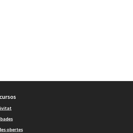
cursos
ivitat
obades
es obertes