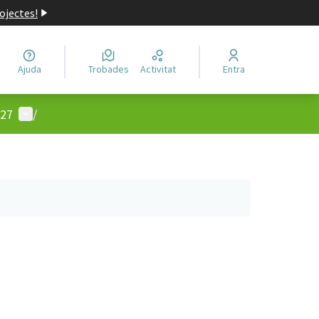
ojectes!
Ajuda
Trobades
Activitat
Entra
Menú d'usuari
-27
/