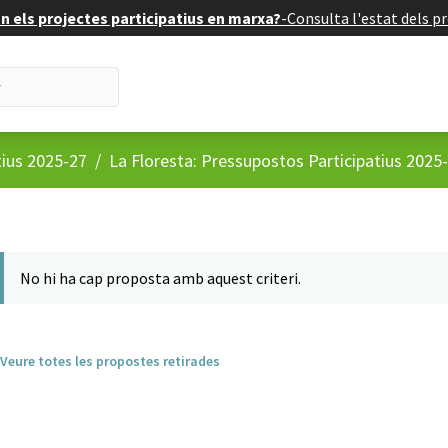
 els projectes participatius en marxa?
-
Consulta l'estat dels pr
tius 2025-27
/
La Floresta: Pressupostos Participatius 2025
No hi ha cap proposta amb aquest criteri.
Veure totes les propostes retirades