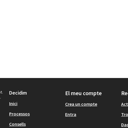
t.
Decidim
El meu compte
Re
.
Inici
Crea un compte
Act
Processos
Entra
Tr
Consells
Dad