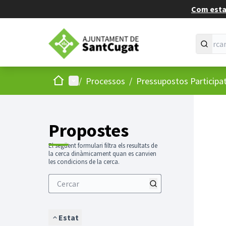
Com estan
Inici
Menú principal
/
Processos
/
Pressupostos Participa
Propostes
El següent formulari filtra els resultats de
la cerca dinàmicament quan es canvien
les condicions de la cerca.
Estat