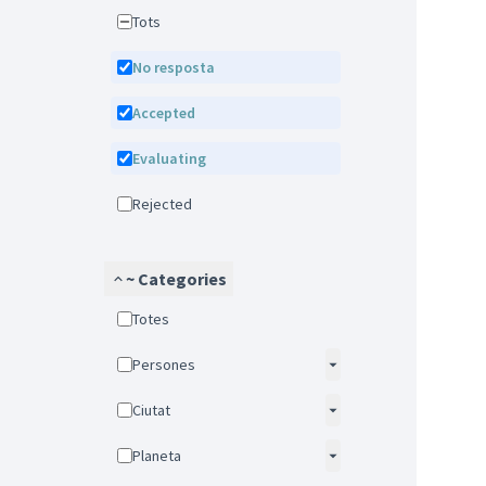
Tots
No resposta
Accepted
Evaluating
Rejected
~ Categories
Totes
Persones
Ciutat
Planeta