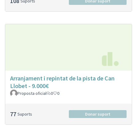
108
Suports
Donar suport
Arranjament i repintat de la pista de Can
Llobet - 9.000€
Proposta oficial
0
0
77
Suports
Donar suport