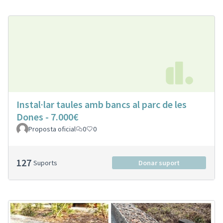
Instal·lar taules amb bancs al parc de les
Dones - 7.000€
Proposta oficial
0
0
127
Suports
Donar suport