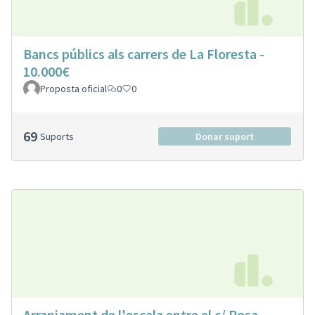
Bancs públics als carrers de La Floresta -
10.000€
Proposta oficial
0
0
69
Suports
Donar suport
Arranjament de l'escala entre el c/ Rosa