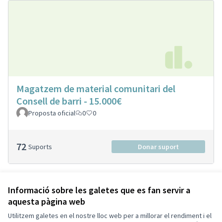
Magatzem de material comunitari del
Consell de barri - 15.000€
Proposta oficial
0
0
72
Suports
Donar suport
Veure totes les propostes retirades
Informació sobre les galetes que es fan servir a
aquesta pàgina web
Utilitzem galetes en el nostre lloc web per a millorar el rendiment i el
Termes i condicions d'ús