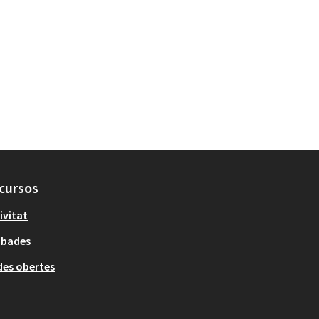
cursos
ivitat
obades
es obertes