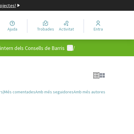
ojectes!
Ajuda
Trobades
Activitat
Entra
Menú d'usuari
ntern dels Consells de Barris
/
rs)
Més comentades
Amb més seguidores
Amb més autores