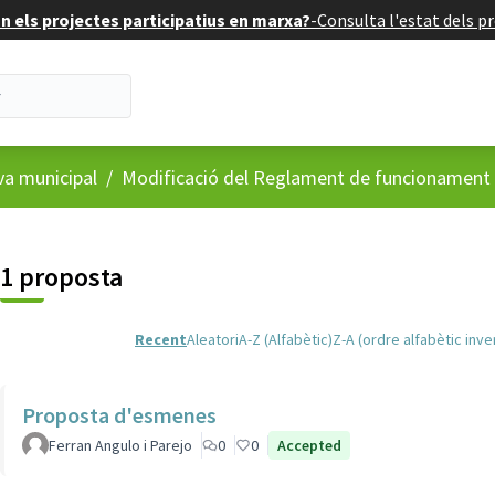
 els projectes participatius en marxa?
-
Consulta l'estat dels pr
va municipal
/
Modificació del Reglament de funcionament i
1 proposta
Recent
Aleatori
A-Z (Alfabètic)
Z-A (ordre alfabètic inve
Proposta d'esmenes
Ferran Angulo i Parejo
0
0
Accepted