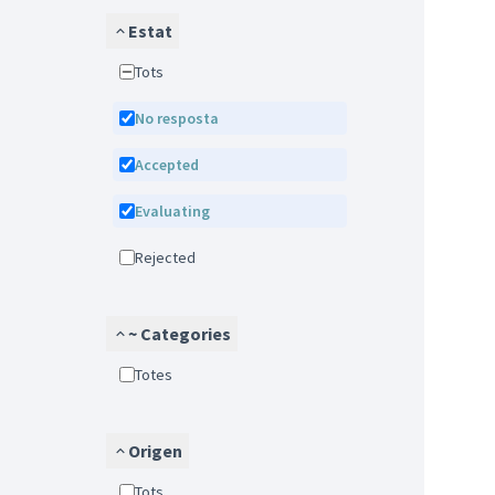
Estat
Tots
No resposta
Accepted
Evaluating
Rejected
~ Categories
Totes
Origen
Tots