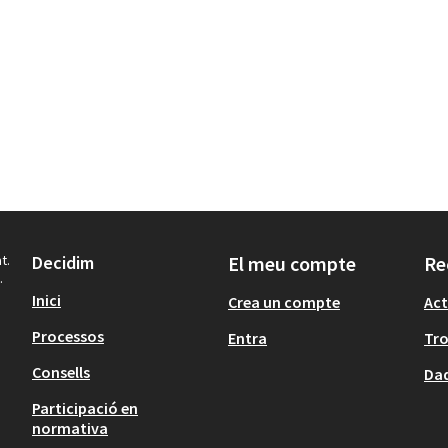
t.
Decidim
El meu compte
Re
.
Inici
Crea un compte
Act
Processos
Entra
Tr
Consells
Dad
Participació en
normativa