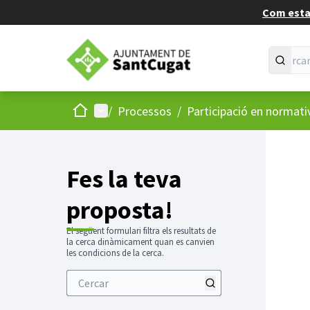
Com estan
Inici
Menú principal
/
Processos
/
Participació en normati
Fes la teva
proposta!
El següent formulari filtra els resultats de
la cerca dinàmicament quan es canvien
les condicions de la cerca.