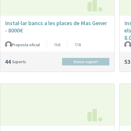
Instal·lar bancs a les places de Mas Gener
In
- 8000€
el
8.
Proposta oficial
0
0
44
53
Suports
Donar suport