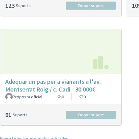
123
10
Suports
Donar suport
Adequar un pas per a vianants a l'av.
Montserrat Roig / c. Cadí - 30.000€
Proposta oficial
0
0
91
Suports
Donar suport
Veure totes les propostes retirades