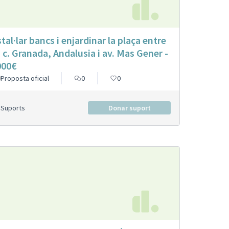
stal·lar bancs i enjardinar la plaça entre
s c. Granada, Andalusia i av. Mas Gener -
000€
Proposta oficial
0
0
Suports
Donar suport