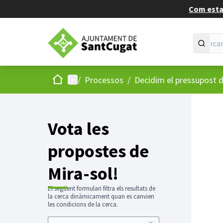
Com estan
Inici
Menú principal
/
Processos
/
Decidim el pressupost d
Vota les
propostes de
Mira-sol!
El següent formulari filtra els resultats de
la cerca dinàmicament quan es canvien
les condicions de la cerca.