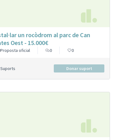
stal·lar un rocòdrom al parc de Can
tes Oest - 15.000€
Proposta oficial
0
0
Suports
Donar suport