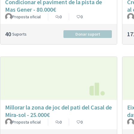
Condicionar el paviment de la pista de
Cr
Mas Gener - 80.000€
al
Proposta oficial
0
0
40
17
Suports
Donar suport
Millorar la zona de joc del pati del Casal de
Ei
Mira-sol - 25.000€
da
Proposta oficial
0
0