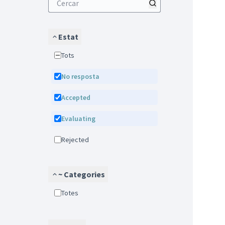
Estat
Tots
No resposta
Accepted
Evaluating
Rejected
~ Categories
Totes