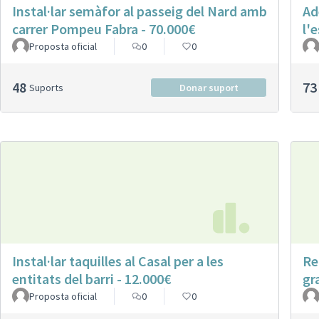
Instal·lar semàfor al passeig del Nard amb
Ad
carrer Pompeu Fabra - 70.000€
l'
Proposta oficial
0
0
48
73
Suports
Donar suport
Instal·lar taquilles al Casal per a les
Re
entitats del barri - 12.000€
gr
Proposta oficial
0
0