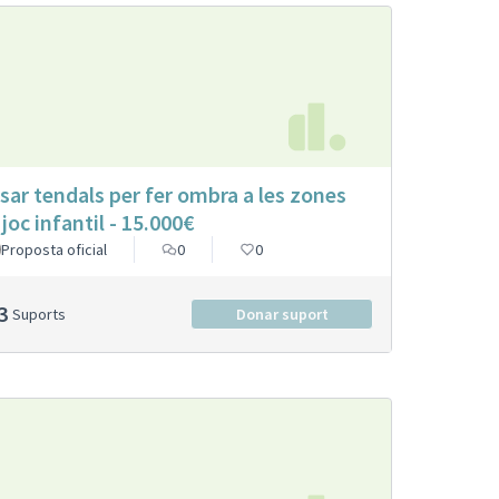
sar tendals per fer ombra a les zones
 joc infantil - 15.000€
Proposta oficial
0
0
3
Suports
Donar suport