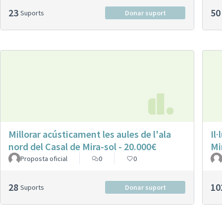
23
50
Suports
Donar suport
Millorar acústicament les aules de l'ala
Il
nord del Casal de Mira-sol - 20.000€
Mi
Proposta oficial
0
0
28
10
Suports
Donar suport