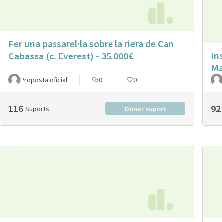
Fer una passarel·la sobre la riera de Can
In
Cabassa (c. Everest) - 35.000€
Ma
Proposta oficial
0
0
116
92
Suports
Donar suport