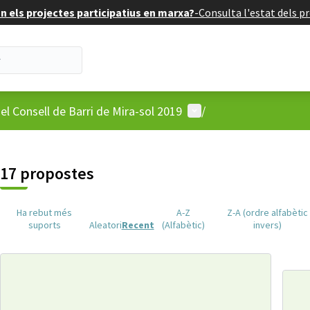
 els projectes participatius en marxa?
-
Consulta l'estat dels pr
Menú d'usuari
el Consell de Barri de Mira-sol 2019
/
17 propostes
Ha rebut més
A-Z
Z-A (ordre alfabètic
suports
Aleatori
Recent
(Alfabètic)
invers)