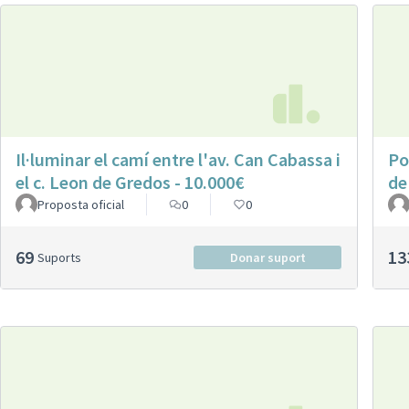
Il·luminar el camí entre l'av. Can Cabassa i
Po
el c. Leon de Gredos - 10.000€
de
Proposta oficial
0
0
69
13
Suports
Donar suport