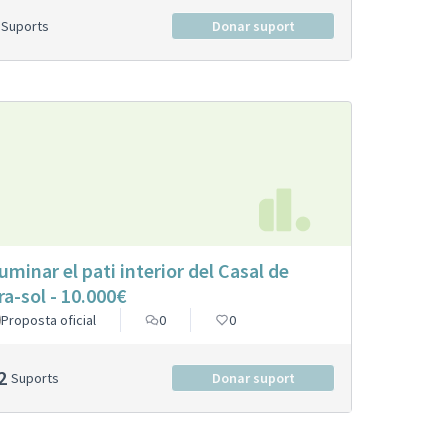
Suports
Donar suport
·luminar el pati interior del Casal de
ra-sol - 10.000€
Proposta oficial
0
0
2
Suports
Donar suport