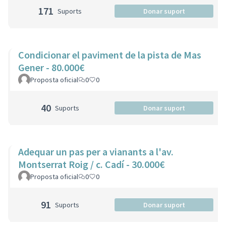
171
Suports
Donar suport
Condicionar el paviment de la pista de Mas
Gener - 80.000€
Proposta oficial
0
0
40
Suports
Donar suport
Adequar un pas per a vianants a l'av.
Montserrat Roig / c. Cadí - 30.000€
Proposta oficial
0
0
91
Suports
Donar suport