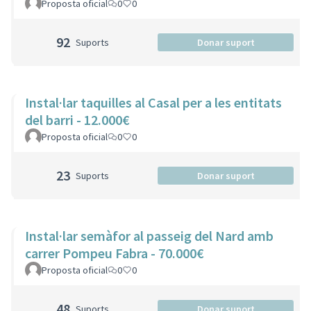
Proposta oficial
0
0
92
Suports
Donar suport
Instal·lar taquilles al Casal per a les entitats
del barri - 12.000€
Proposta oficial
0
0
23
Suports
Donar suport
Instal·lar semàfor al passeig del Nard amb
carrer Pompeu Fabra - 70.000€
Proposta oficial
0
0
48
Suports
Donar suport