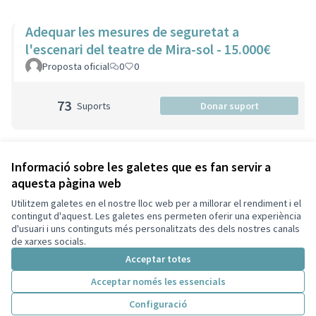
Adequar les mesures de seguretat a
l'escenari del teatre de Mira-sol - 15.000€
Proposta oficial
0
0
73
Suports
Donar suport
Veure totes les propostes retirades
Informació sobre les galetes que es fan servir a
aquesta pàgina web
Utilitzem galetes en el nostre lloc web per a millorar el rendiment i el
Termes i condicions d'ús
contingut d'aquest. Les galetes ens permeten oferir una experiència
Configuració de les galetes
d'usuari i uns continguts més personalitzats des dels nostres canals
Decidim Sant Cugat a X
Decidim Sant Cugat a Facebook
Decidim Sant Cugat a Instagram
Decidim Sant Cugat a GitHub
de xarxes socials.
(Enllaç extern)
(Enllaç extern)
(Enllaç extern)
(Enllaç extern)
Acceptar totes
Acceptar només les essencials
Amb llicènc
(Enllaç exte
Configuració
(Enllaç extern)
Web creada amb
programari lliure
.