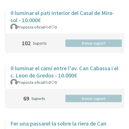
Il·luminar el pati interior del Casal de Mira-
sol - 10.000€
Proposta oficial
0
0
102
Suports
Donar suport
Il·luminar el camí entre l'av. Can Cabassa i el
c. Leon de Gredos - 10.000€
Proposta oficial
0
0
69
Suports
Donar suport
Fer una passarel·la sobre la riera de Can