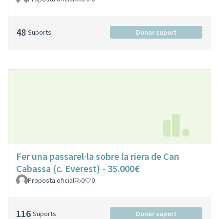
48
Suports
Donar suport
Fer una passarel·la sobre la riera de Can
Cabassa (c. Everest) - 35.000€
Proposta oficial
0
0
116
Suports
Donar suport