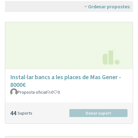
Ordenar propostes:
Instal·lar bancs a les places de Mas Gener -
8000€
Proposta oficial
0
0
44
Suports
Donar suport