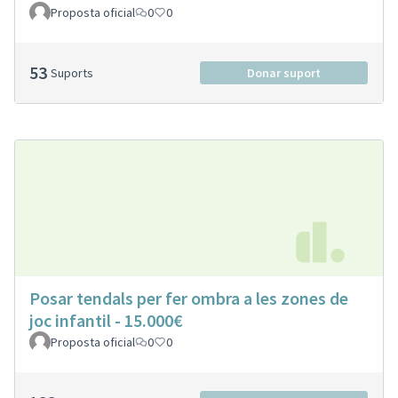
Proposta oficial
0
0
53
Suports
Donar suport
Posar tendals per fer ombra a les zones de
joc infantil - 15.000€
Proposta oficial
0
0