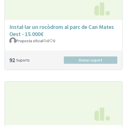
Instal·lar un rocòdrom al parc de Can Mates
Oest - 15.000€
Proposta oficial
0
0
92
Suports
Donar suport