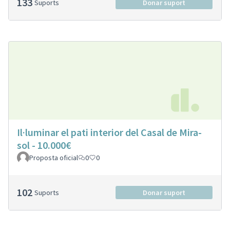
133
Suports
Donar suport
Il·luminar el pati interior del Casal de Mira-
sol - 10.000€
Proposta oficial
0
0
102
Suports
Donar suport