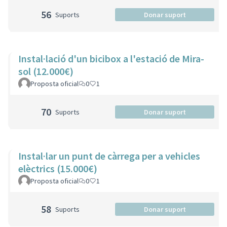
56
Suports
Donar suport
Instal·lació d'un bicibox a l'estació de Mira-
sol (12.000€)
Proposta oficial
0
1
70
Suports
Donar suport
Instal·lar un punt de càrrega per a vehicles
elèctrics (15.000€)
Proposta oficial
0
1
58
Suports
Donar suport