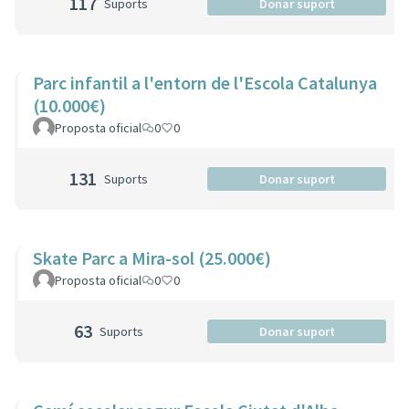
117
Suports
Donar suport
Parc infantil a l'entorn de l'Escola Catalunya
(10.000€)
Proposta oficial
0
0
131
Suports
Donar suport
Skate Parc a Mira-sol (25.000€)
Proposta oficial
0
0
63
Suports
Donar suport