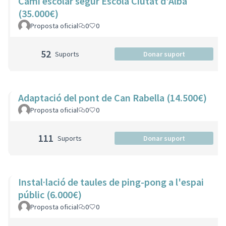
Camí escolar segur Escola Ciutat d'Alba
(35.000€)
Proposta oficial
0
0
52
Suports
Donar suport
Adaptació del pont de Can Rabella (14.500€)
Proposta oficial
0
0
111
Suports
Donar suport
Instal·lació de taules de ping-pong a l'espai
públic (6.000€)
Proposta oficial
0
0