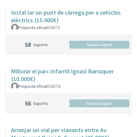
Instal·lar un punt de càrrega per a vehicles
elèctrics (15.000€)
Proposta oficial
0
1
58
Suports
Donar suport
Millorar el parc infantil Ignasi Barraquer
(10.000€)
Proposta oficial
0
0
56
Suports
Donar suport
Arranjar un vial per vianants entre Av.