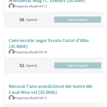
Montserrat Roig i C. Everest (35.000€)
Proposta oficial
0
1
56
Suports
Donar suport
Camí escolar segur Escola Ciutat d'Alba
(35.000€)
Proposta oficial
0
0
52
Suports
Donar suport
Renovar l'aire acondicionat del teatre del
Casal Mira-sol (35.000€)
Proposta oficial
0
1