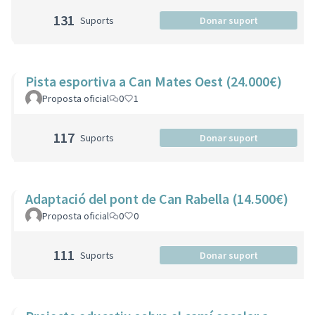
131
Suports
Donar suport
Pista esportiva a Can Mates Oest (24.000€)
Proposta oficial
0
1
117
Suports
Donar suport
Adaptació del pont de Can Rabella (14.500€)
Proposta oficial
0
0
111
Suports
Donar suport