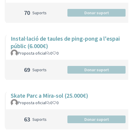
70
Suports
Donar suport
Instal·lació de taules de ping-pong a l'espai
públic (6.000€)
Proposta oficial
0
0
69
Suports
Donar suport
Skate Parc a Mira-sol (25.000€)
Proposta oficial
0
0
63
Suports
Donar suport