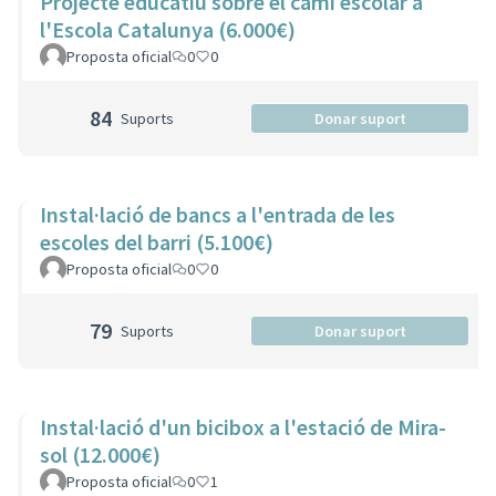
Projecte educatiu sobre el camí escolar a
l'Escola Catalunya (6.000€)
Proposta oficial
0
0
84
Suports
Donar suport
Instal·lació de bancs a l'entrada de les
escoles del barri (5.100€)
Proposta oficial
0
0
79
Suports
Donar suport
Instal·lació d'un bicibox a l'estació de Mira-
sol (12.000€)
Proposta oficial
0
1