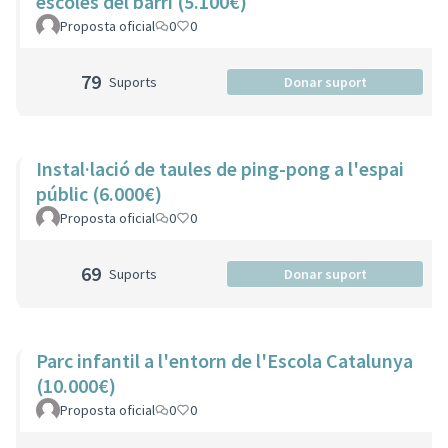
escoles del barri (5.100€)
Proposta oficial
0
0
79
Suports
Donar suport
Instal·lació de taules de ping-pong a l'espai
públic (6.000€)
Proposta oficial
0
0
69
Suports
Donar suport
Parc infantil a l'entorn de l'Escola Catalunya
(10.000€)
Proposta oficial
0
0