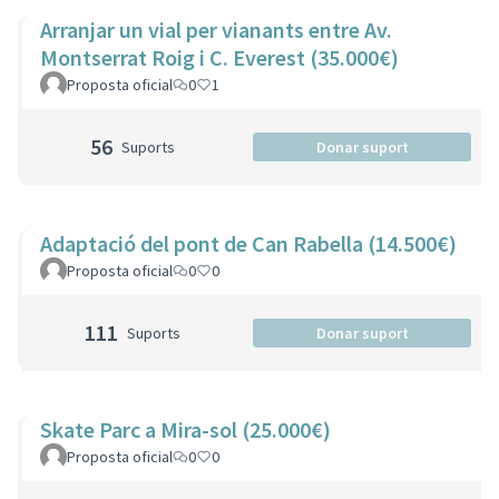
Arranjar un vial per vianants entre Av.
Montserrat Roig i C. Everest (35.000€)
Proposta oficial
0
1
56
Suports
Donar suport
Adaptació del pont de Can Rabella (14.500€)
Proposta oficial
0
0
111
Suports
Donar suport
Skate Parc a Mira-sol (25.000€)
Proposta oficial
0
0