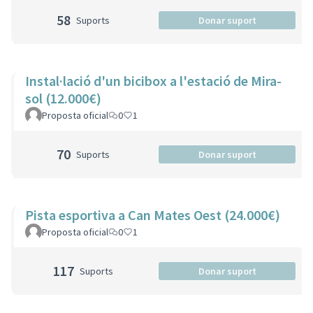
58
Suports
Donar suport
Instal·lació d'un bicibox a l'estació de Mira-
sol (12.000€)
Proposta oficial
0
1
70
Suports
Donar suport
Pista esportiva a Can Mates Oest (24.000€)
Proposta oficial
0
1
117
Suports
Donar suport