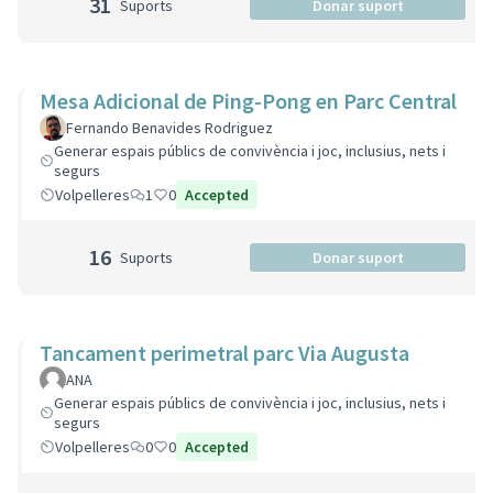
31
Suports
Donar suport
Mesa Adicional de Ping-Pong en Parc Central
Fernando Benavides Rodriguez
Generar espais públics de convivència i joc, inclusius, nets i
segurs
Volpelleres
1
0
Accepted
16
Suports
Donar suport
Tancament perimetral parc Via Augusta
ANA
Generar espais públics de convivència i joc, inclusius, nets i
segurs
Volpelleres
0
0
Accepted