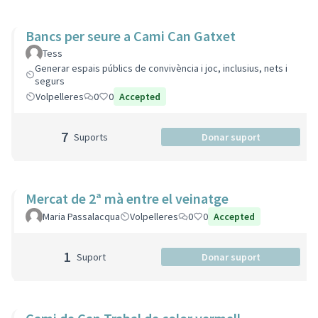
Bancs per seure a Cami Can Gatxet
Tess
Generar espais públics de convivència i joc, inclusius, nets i
segurs
Volpelleres
0
0
Accepted
7
Suports
Donar suport
Mercat de 2ª mà entre el veinatge
Maria Passalacqua
Volpelleres
0
0
Accepted
1
Suport
Donar suport