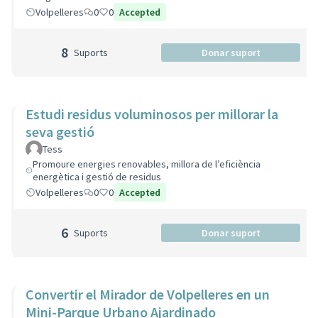
Volpelleres
0
0
Accepted
8
Suports
Donar suport
Estudi residus voluminosos per millorar la
seva gestió
Tess
Promoure energies renovables, millora de l’eficiència
energètica i gestió de residus
Volpelleres
0
0
Accepted
6
Suports
Donar suport
Convertir el Mirador de Volpelleres en un
Mini-Parque Urbano Ajardinado