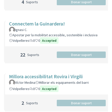
4
Suports
Donar suport
Connectem la Guinardera!
Ignasi C.
Apostar per la mobilitat accessible, sostenible i inclusiva
Volpelleres
0
0
Accepted
22
Suports
Donar suport
Millora accessibilitat Rovira i Virgili
Víctor Medina
Millorar els equipaments del barri
Volpelleres
0
0
Accepted
2
Suports
Donar suport