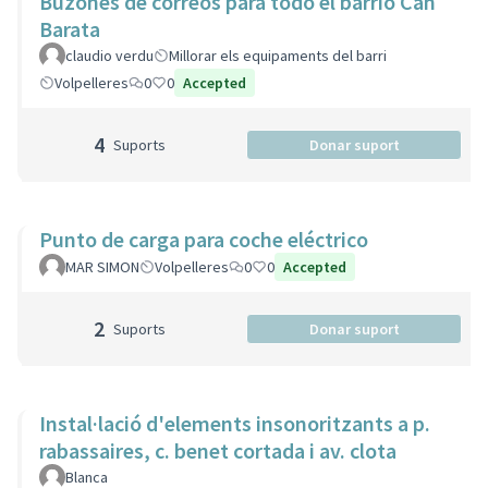
Buzones de correos para todo el barrio Can
Barata
claudio verdu
Millorar els equipaments del barri
Volpelleres
0
0
Accepted
4
Suports
Donar suport
Punto de carga para coche eléctrico
MAR SIMON
Volpelleres
0
0
Accepted
2
Suports
Donar suport
Instal·lació d'elements insonoritzants a p.
rabassaires, c. benet cortada i av. clota
Blanca