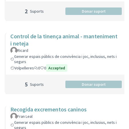
2
Suports
Donar suport
Control de la tinença animal - manteniment
i neteja
Ricard
Generar espais públics de convivència i joc, inclusius, nets i
segurs
Volpelleres
0
0
Accepted
5
Suports
Donar suport
Recogida excrementos caninos
Fran Leal
Generar espais públics de convivència i joc, inclusius, nets i
segurs