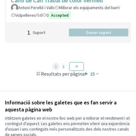
Cami de Can Trabal de color vermell
Antoni Perelló i Valls
Millorar els equipaments del barri
Volpelleres
0
0
Accepted
1
Suport
Donar suport
1
2
Resultats per pàgina:
25
Veure totes les propostes retirades
Informació sobre les galetes que es fan servir a
aquesta pàgina web
Utilitzem galetes en el nostre lloc web per a millorar el rendiment i el
Termes i condicions d'ús
contingut d'aquest. Les galetes ens permeten oferir una experiència
Configuració de les galetes
d'usuari i uns continguts més personalitzats des dels nostres canals
Decidim Sant Cugat a X
Decidim Sant Cugat a Facebook
Decidim Sant Cugat a Instagram
Decidim Sant Cugat a GitHub
de xarxes socials.