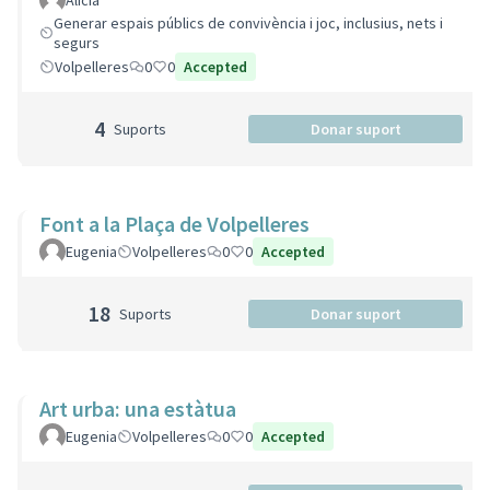
Alicia
Generar espais públics de convivència i joc, inclusius, nets i
segurs
Volpelleres
0
0
Accepted
4
Suports
Donar suport
Font a la Plaça de Volpelleres
Eugenia
Volpelleres
0
0
Accepted
18
Suports
Donar suport
Art urba: una estàtua
Eugenia
Volpelleres
0
0
Accepted