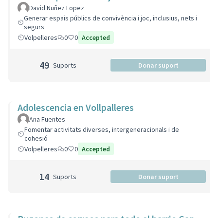
David Nuñez Lopez
Generar espais públics de convivència i joc, inclusius, nets i
segurs
Volpelleres
0
0
Accepted
49
Suports
Donar suport
Adolescencia en Vollpalleres
Ana Fuentes
Fomentar activitats diverses, intergeneracionals i de
cohesió
Volpelleres
0
0
Accepted
14
Suports
Donar suport