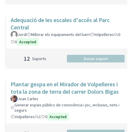
Adequació de les escales d'accés al Parc
Central
Jordi
Millorar els equipaments del barri
Volpelleres
0
0
Accepted
12
Suports
Donar suport
Plantar gespa en el Mirador de Volpelleres i
tota la zona de terra del carrer Dolors Bigas
Joan Carles
Generar espais públics de convivència i joc, inclusius, nets i
segurs
Volpelleres
1
0
Accepted