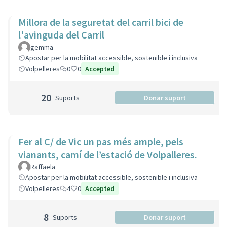
Millora de la seguretat del carril bici de
l'avinguda del Carril
gemma
Apostar per la mobilitat accessible, sostenible i inclusiva
Volpelleres
0
0
Accepted
20
Suports
Donar suport
Fer al C/ de Vic un pas més ample, pels
vianants, camí de l’estació de Volpalleres.
Raffaela
Apostar per la mobilitat accessible, sostenible i inclusiva
Volpelleres
4
0
Accepted
8
Suports
Donar suport