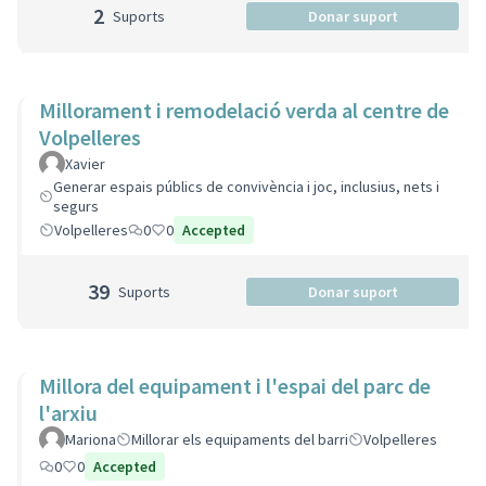
2
Suports
Donar suport
Millorament i remodelació verda al centre de
Volpelleres
Xavier
Generar espais públics de convivència i joc, inclusius, nets i
segurs
Volpelleres
0
0
Accepted
39
Suports
Donar suport
Millora del equipament i l'espai del parc de
l'arxiu
Mariona
Millorar els equipaments del barri
Volpelleres
0
0
Accepted