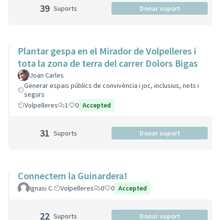
39
Suports
Donar suport
Plantar gespa en el Mirador de Volpelleres i
tota la zona de terra del carrer Dolors Bigas
Joan Carles
Generar espais públics de convivència i joc, inclusius, nets i
segurs
Volpelleres
1
0
Accepted
31
Suports
Donar suport
Connectem la Guinardera!
Ignasi C.
Volpelleres
0
0
Accepted
22
Suports
Donar suport