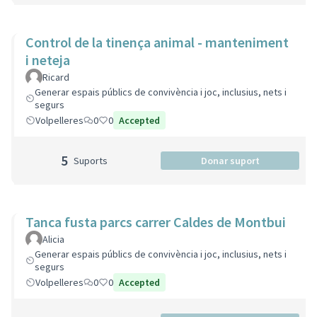
Control de la tinença animal - manteniment
i neteja
Ricard
Generar espais públics de convivència i joc, inclusius, nets i
segurs
Volpelleres
0
0
Accepted
5
Suports
Donar suport
Tanca fusta parcs carrer Caldes de Montbui
Alicia
Generar espais públics de convivència i joc, inclusius, nets i
segurs
Volpelleres
0
0
Accepted