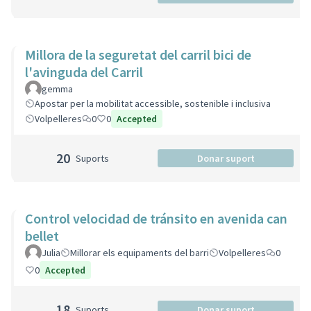
Millora de la seguretat del carril bici de
l'avinguda del Carril
gemma
Apostar per la mobilitat accessible, sostenible i inclusiva
Volpelleres
0
0
Accepted
20
Suports
Donar suport
Control velocidad de tránsito en avenida can
bellet
Julia
Millorar els equipaments del barri
Volpelleres
0
0
Accepted
18
Suports
Donar suport