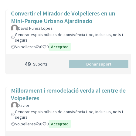
Convertir el Mirador de Volpelleres en un
Mini-Parque Urbano Ajardinado
David Nuñez Lopez
Generar espais públics de convivència i joc, inclusius, nets i
segurs
Volpelleres
0
0
Accepted
49
Suports
Donar suport
Millorament i remodelació verda al centre de
Volpelleres
Xavier
Generar espais públics de convivència i joc, inclusius, nets i
segurs
Volpelleres
0
0
Accepted