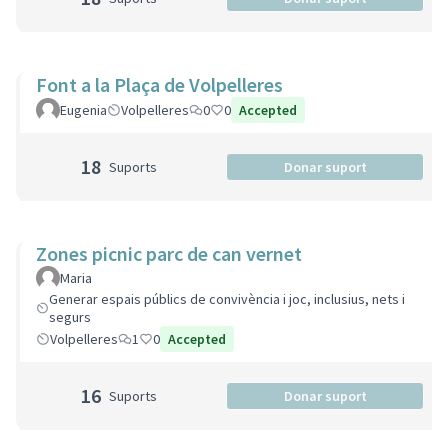
Font a la Plaça de Volpelleres
Eugenia
Volpelleres
0
0
Accepted
18
Suports
Donar suport
Zones picnic parc de can vernet
Maria
Generar espais públics de convivència i joc, inclusius, nets i
segurs
Volpelleres
1
0
Accepted
16
Suports
Donar suport