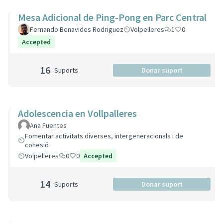
Mesa Adicional de Ping-Pong en Parc Central
Fernando Benavides Rodriguez
Volpelleres
1
0
Accepted
16
Suports
Donar suport
Adolescencia en Vollpalleres
Ana Fuentes
Fomentar activitats diverses, intergeneracionals i de
cohesió
Volpelleres
0
0
Accepted
14
Suports
Donar suport