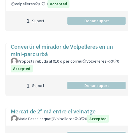
Volpelleres
0
0
Accepted
1
Suport
Donar suport
Convertir el mirador de Volpelleres en un
mini-parc urbà
Proposta rebuda al 010 o per correu
Volpelleres
0
0
Accepted
1
Suport
Donar suport
Mercat de 2ª mà entre el veinatge
Maria Passalacqua
Volpelleres
0
0
Accepted