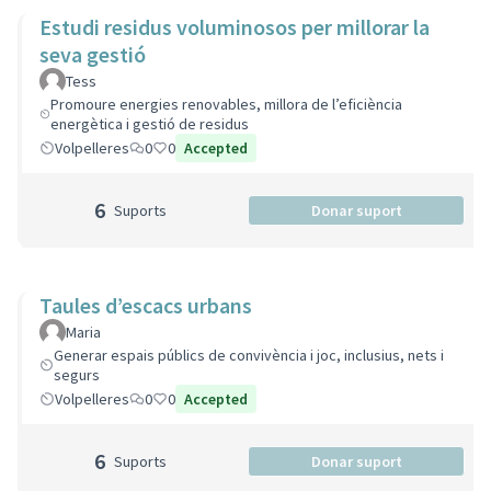
Estudi residus voluminosos per millorar la
seva gestió
Tess
Promoure energies renovables, millora de l’eficiència
energètica i gestió de residus
Volpelleres
0
0
Accepted
6
Suports
Donar suport
Taules d’escacs urbans
Maria
Generar espais públics de convivència i joc, inclusius, nets i
segurs
Volpelleres
0
0
Accepted
6
Suports
Donar suport