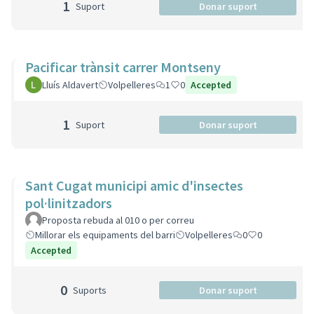
1
Suport
Donar suport
Pacificar trànsit carrer Montseny
Lluís Aldavert
Volpelleres
1
0
Accepted
1
Suport
Donar suport
Sant Cugat municipi amic d'insectes
pol·linitzadors
Proposta rebuda al 010 o per correu
Millorar els equipaments del barri
Volpelleres
0
0
Accepted
0
Suports
Donar suport