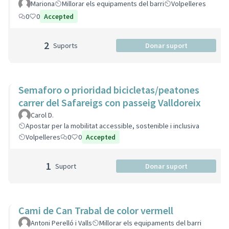
Mariona
Millorar els equipaments del barri
Volpelleres
0
0
Accepted
2
Suports
Donar suport
Semaforo o prioridad bicicletas/peatones
carrer del Safareigs con passeig Valldoreix
Carol D.
Apostar per la mobilitat accessible, sostenible i inclusiva
Volpelleres
0
0
Accepted
1
Suport
Donar suport
Cami de Can Trabal de color vermell
Antoni Perelló i Valls
Millorar els equipaments del barri