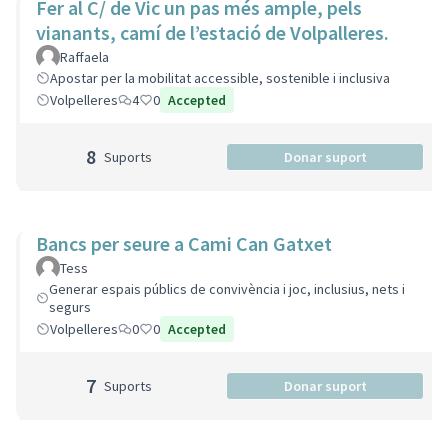
Fer al C/ de Vic un pas més ample, pels
vianants, camí de l’estació de Volpalleres.
Raffaela
Apostar per la mobilitat accessible, sostenible i inclusiva
Volpelleres
4
0
Accepted
8
Suports
Donar suport
Bancs per seure a Cami Can Gatxet
Tess
Generar espais públics de convivència i joc, inclusius, nets i
segurs
Volpelleres
0
0
Accepted
7
Suports
Donar suport