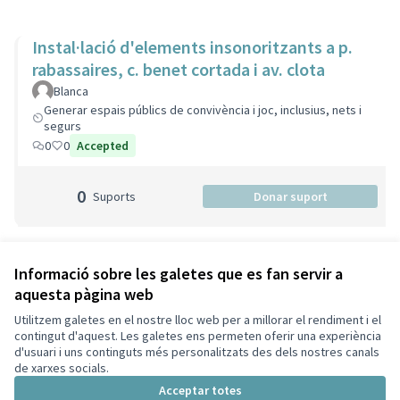
Instal·lació d'elements insonoritzants a p.
rabassaires, c. benet cortada i av. clota
Blanca
Generar espais públics de convivència i joc, inclusius, nets i
segurs
0
0
Accepted
0
Suports
Donar suport
Veure totes les propostes retirades
Informació sobre les galetes que es fan servir a
aquesta pàgina web
Utilitzem galetes en el nostre lloc web per a millorar el rendiment i el
Termes i condicions d'ús
contingut d'aquest. Les galetes ens permeten oferir una experiència
Configuració de les galetes
d'usuari i uns continguts més personalitzats des dels nostres canals
Decidim Sant Cugat a X
Decidim Sant Cugat a Facebook
Decidim Sant Cugat a Instagram
Decidim Sant Cugat a GitHub
de xarxes socials.
(Enllaç extern)
(Enllaç extern)
(Enllaç extern)
(Enllaç extern)
Acceptar totes