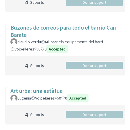
4
Suports
Donar suport
Buzones de correos para todo el barrio Can
Barata
claudio verdu
Millorar els equipaments del barri
Volpelleres
0
0
Accepted
4
Suports
Donar suport
Art urba: una estàtua
Eugenia
Volpelleres
0
0
Accepted
4
Suports
Donar suport