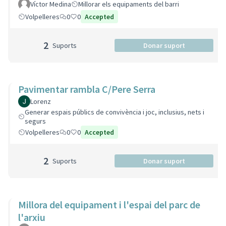
Víctor Medina
Millorar els equipaments del barri
Volpelleres
0
0
Accepted
2
Suports
Donar suport
Pavimentar rambla C/Pere Serra
Lorenz
Generar espais públics de convivència i joc, inclusius, nets i
segurs
Volpelleres
0
0
Accepted
2
Suports
Donar suport
Millora del equipament i l'espai del parc de
l'arxiu