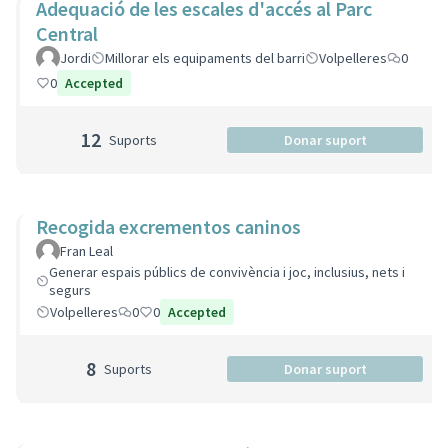
Adequació de les escales d'accés al Parc
Central
Jordi
Millorar els equipaments del barri
Volpelleres
0
0
Accepted
12
Suports
Donar suport
Recogida excrementos caninos
Fran Leal
Generar espais públics de convivència i joc, inclusius, nets i
segurs
Volpelleres
0
0
Accepted
8
Suports
Donar suport