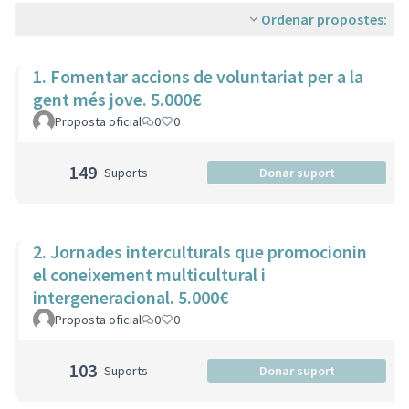
Ordenar propostes:
1. Fomentar accions de voluntariat per a la
gent més jove. 5.000€
Proposta oficial
0
0
149
Suports
Donar suport
2. Jornades interculturals que promocionin
el coneixement multicultural i
intergeneracional. 5.000€
Proposta oficial
0
0
103
Suports
Donar suport