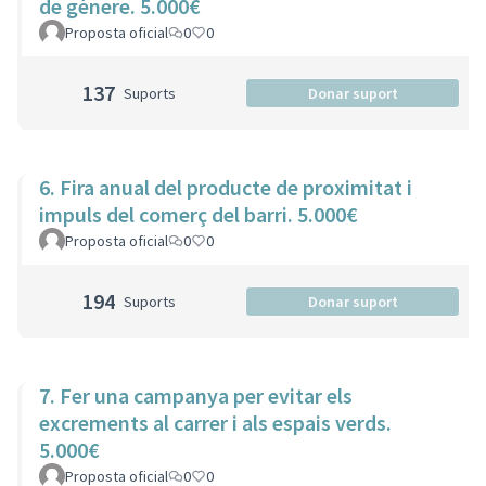
de gènere. 5.000€
Proposta oficial
0
0
137
Suports
Donar suport
6. Fira anual del producte de proximitat i
impuls del comerç del barri. 5.000€
Proposta oficial
0
0
194
Suports
Donar suport
7. Fer una campanya per evitar els
excrements al carrer i als espais verds.
5.000€
Proposta oficial
0
0