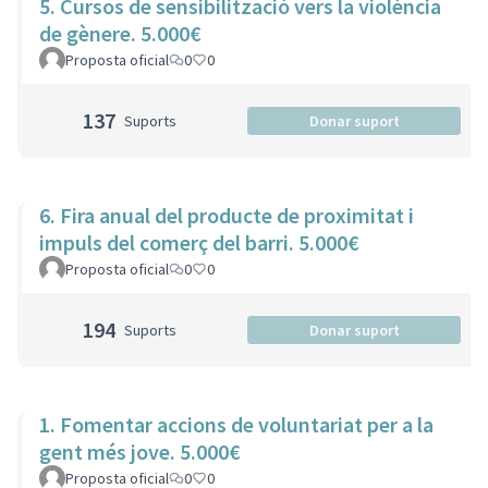
5. Cursos de sensibilització vers la violència
de gènere. 5.000€
Proposta oficial
0
0
137
Suports
Donar suport
6. Fira anual del producte de proximitat i
impuls del comerç del barri. 5.000€
Proposta oficial
0
0
194
Suports
Donar suport
1. Fomentar accions de voluntariat per a la
gent més jove. 5.000€
Proposta oficial
0
0