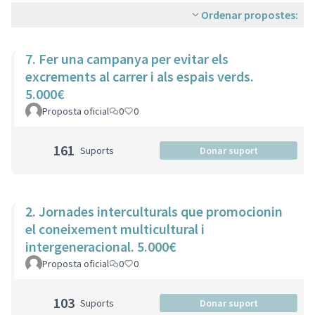
Ordenar propostes:
7. Fer una campanya per evitar els
excrements al carrer i als espais verds.
5.000€
Proposta oficial
0
0
161
Suports
Donar suport
2. Jornades interculturals que promocionin
el coneixement multicultural i
intergeneracional. 5.000€
Proposta oficial
0
0
103
Suports
Donar suport