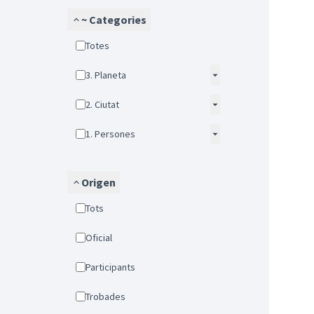
~ Categories
Totes
3. Planeta
2. Ciutat
1. Persones
Origen
Tots
Oficial
Participants
Trobades