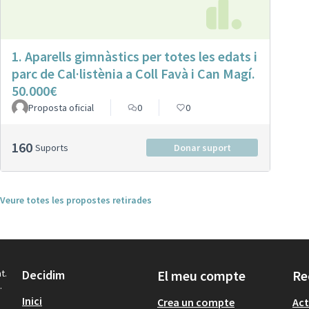
1. Aparells gimnàstics per totes les edats i
parc de Cal·listènia a Coll Favà i Can Magí.
50.000€
Proposta oficial
0
0
160
Suports
Donar suport
Veure totes les propostes retirades
t.
Decidim
El meu compte
Re
.
Inici
Crea un compte
Act