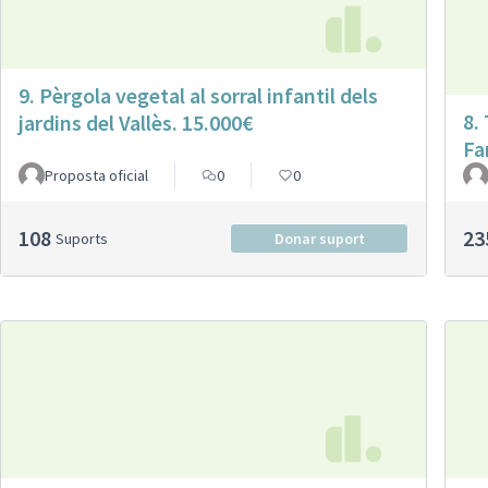
9. Pèrgola vegetal al sorral infantil dels
8.
jardins del Vallès. 15.000€
Fa
Proposta oficial
0
0
108
23
Suports
Donar suport