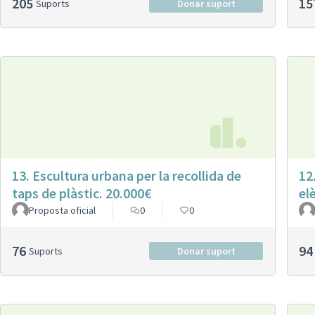
205
15
Suports
Donar suport
13. Escultura urbana per la recollida de
12
taps de plàstic. 20.000€
el
Proposta oficial
0
0
76
94
Suports
Donar suport