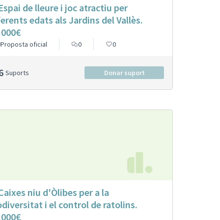
Espai de lleure i joc atractiu per
ferents edats als Jardins del Vallès.
.000€
Proposta oficial
0
0
6
Suports
Donar suport
 Caixes niu d'Òlibes per a la
odiversitat i el control de ratolins.
.000€