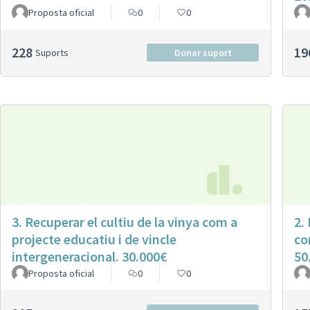
Proposta oficial
0
0
228
19
Suports
Donar suport
3. Recuperar el cultiu de la vinya com a
2.
projecte educatiu i de vincle
co
intergeneracional. 30.000€
50
Proposta oficial
0
0