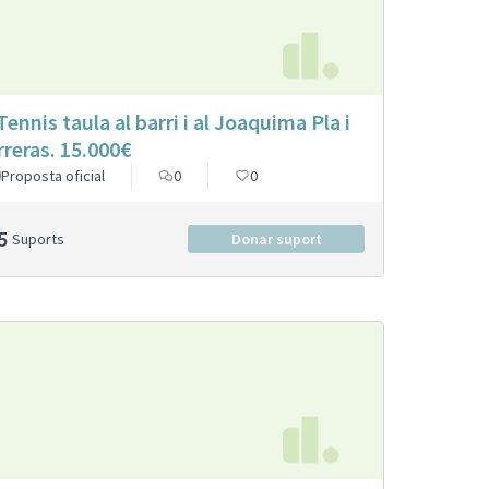
 Tennis taula al barri i al Joaquima Pla i
rreras. 15.000€
Proposta oficial
0
0
5
Suports
Donar suport