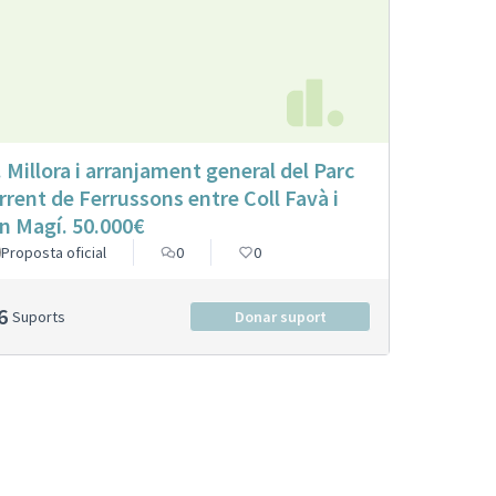
. Millora i arranjament general del Parc
rrent de Ferrussons entre Coll Favà i
n Magí. 50.000€
Proposta oficial
0
0
6
Suports
Donar suport