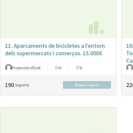
11. Aparcaments de bicicletes a l’entorn
10
dels supermercats i comerços. 15.000€
To
Ca
Proposta oficial
0
0
190
22
Suports
Donar suport