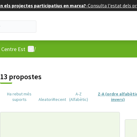
 els projectes participatius en marxa?
-
Consulta l'estat dels pr
Menú d'usuari
: Centre Est
/
13 propostes
Ha rebut més
A-Z
Z-A (ordre alfabèti
suports
Aleatori
Recent
(Alfabètic)
invers)