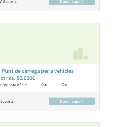
7
Suports
Donar suport
. Punt de càrrega per a vehicles
èctrics. 50.000€
Proposta oficial
0
0
Suports
Donar suport