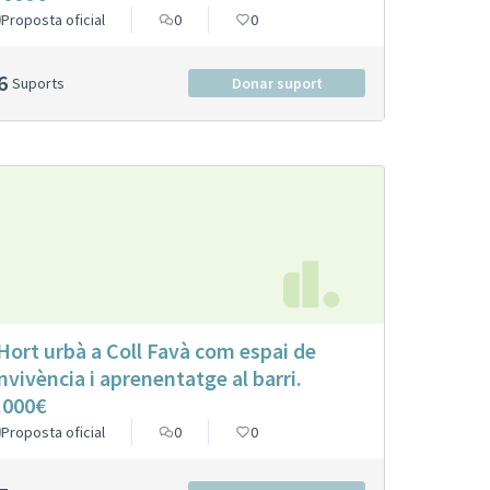
Proposta oficial
0
0
6
Suports
Donar suport
 Hort urbà a Coll Favà com espai de
nvivència i aprenentatge al barri.
.000€
Proposta oficial
0
0