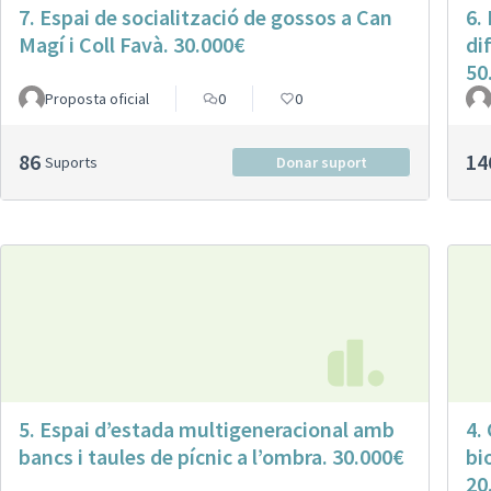
7. Espai de socialització de gossos a Can
6. 
Magí i Coll Favà. 30.000€
di
50
Proposta oficial
0
0
86
14
Suports
Donar suport
5. Espai d’estada multigeneracional amb
4.
bancs i taules de pícnic a l’ombra. 30.000€
bi
20