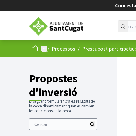
Com estan
Inici
Menú principal
/
Processos
/
Pressupost participatiu
Propostes
d'inversió
El següent formulari filtra els resultats de
la cerca dinàmicament quan es canvien
les condicions de la cerca.