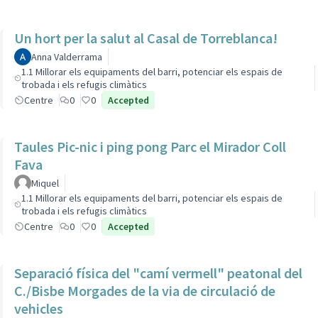
Un hort per la salut al Casal de Torreblanca!
Anna Valderrama
1.1 Millorar els equipaments del barri, potenciar els espais de
trobada i els refugis climàtics
Centre
0
0
Accepted
Taules Pic-nic i ping pong Parc el Mirador Coll
Fava
Miquel
1.1 Millorar els equipaments del barri, potenciar els espais de
trobada i els refugis climàtics
Centre
0
0
Accepted
Separació física del "camí vermell" peatonal del
C./Bisbe Morgades de la via de circulació de
vehicles