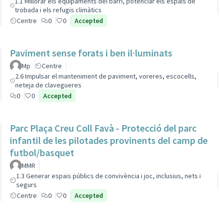
1.1 Millorar els equipaments del barri, potenciar els espais de
trobada i els refugis climàtics
Centre
0
0
Accepted
Paviment sense forats i ben il·luminats
Mp
Centre
2.6 Impulsar el manteniment de paviment, voreres, escocells,
neteja de clavegueres
0
0
Accepted
Parc Plaça Creu Coll Favà - Protecció del parc
infantil de les pilotades provinents del camp de
futbol/basquet
MMR
1.3 Generar espais públics de convivència i joc, inclusius, nets i
segurs
Centre
0
0
Accepted