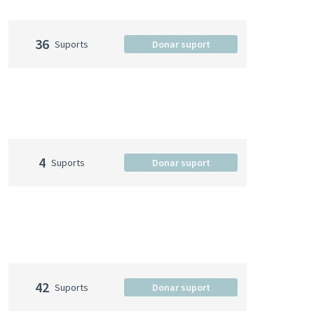
36
Suports
Donar suport
4
Suports
Donar suport
42
Suports
Donar suport