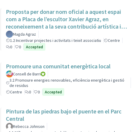
Proposta per donar nom oficial a aquest espai
com a Placa de l’escultor Xavier Agraz, en
reconeixement a la seva contribució artística i
cultural
Magda Agraz
1.2 Incentivar projectes i activitats i teixit associatiu
Centre
0
0
Accepted
Promoure una comunitat energètica local
Consell de Barri
Consell de Barri
3.2 Promoure energies renovables, eficiència energètica i gestió
de residus
Centre
0
0
Accepted
Pintura de las piedras bajo el puente en el Parc
Central
Rebecca Johnson