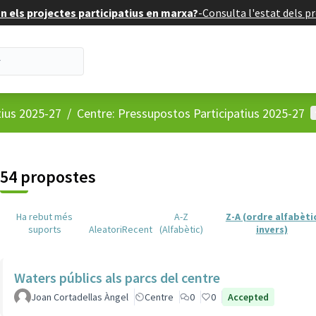
 els projectes participatius en marxa?
-
Consulta l'estat dels pr
M
tius 2025-27
/
Centre: Pressupostos Participatius 2025-27
54 propostes
Ha rebut més
A-Z
Z-A (ordre alfabèti
suports
Aleatori
Recent
(Alfabètic)
invers)
Waters públics als parcs del centre
Joan Cortadellas Àngel
Centre
0
0
Accepted