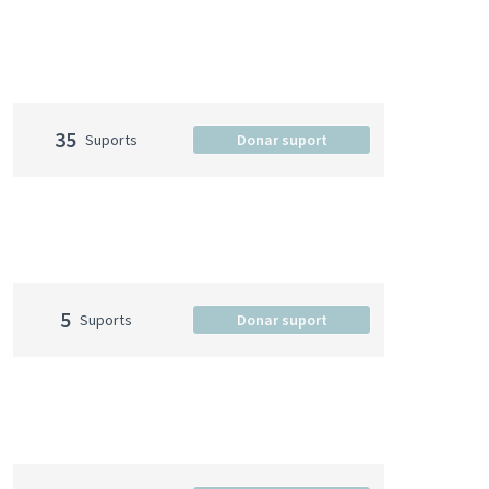
35
Suports
Donar suport
5
Suports
Donar suport