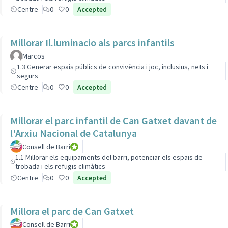
Centre
0
0
Accepted
Millorar Il.luminacio als parcs infantils
Marcos
1.3 Generar espais públics de convivència i joc, inclusius, nets i
segurs
Centre
0
0
Accepted
Millorar el parc infantil de Can Gatxet davant de
l'Arxiu Nacional de Catalunya
Consell de Barri
Consell de Barri
1.1 Millorar els equipaments del barri, potenciar els espais de
trobada i els refugis climàtics
Centre
0
0
Accepted
Millora el parc de Can Gatxet
Consell de Barri
Consell de Barri