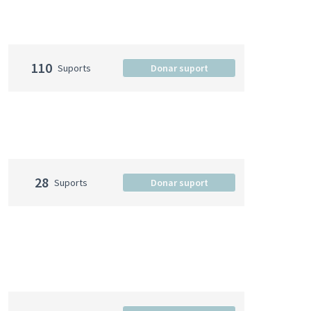
110
Suports
Donar suport
28
Suports
Donar suport