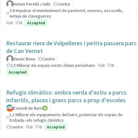
Antoni Perelló i Valls
Centre
2.6 Impulsar el manteniment de paviment, voreres, escocells,
neteja de clavegueres
0
0
Accepted
Restaurar riera de Volpelleres i petita passera parc
de Can Vernet
Xavier Bona
Centre
2.5 Millorar els espais verds i blaus periurbans
0
0
Accepted
Refugis climàtics: ombra verda d'estiu a parcs
infantils, places i grans parcs a prop d'escoles
Consell de Barri
Consell de Barri
1.1 Millorar els equipaments del barri, potenciar els espais de
trobada i els refugis climàtics
Centre
0
0
Accepted