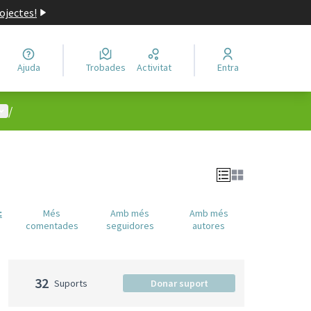
ojectes!
Ajuda
Trobades
Activitat
Entra
enú d'usuari
/
c
Més
Amb més
Amb més
comentades
seguidores
autores
32
Suports
Donar suport