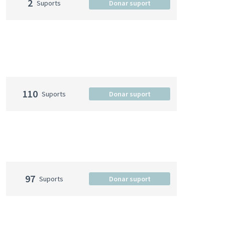
2
Suports
Donar suport
110
Suports
Donar suport
97
Suports
Donar suport