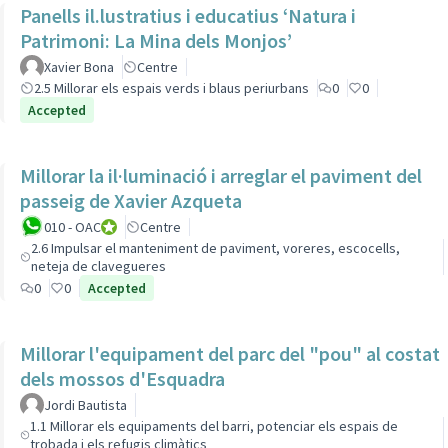
Panells il.lustratius i educatius ‘Natura i
Patrimoni: La Mina dels Monjos’
Xavier Bona
Centre
2.5 Millorar els espais verds i blaus periurbans
0
0
Accepted
Millorar la il·luminació i arreglar el paviment del
passeig de Xavier Azqueta
010 - OAC
010 - Oficina d'Atenció Ciutadana
Centre
2.6 Impulsar el manteniment de paviment, voreres, escocells,
neteja de clavegueres
0
0
Accepted
Millorar l'equipament del parc del "pou" al costat
dels mossos d'Esquadra
Jordi Bautista
1.1 Millorar els equipaments del barri, potenciar els espais de
trobada i els refugis climàtics