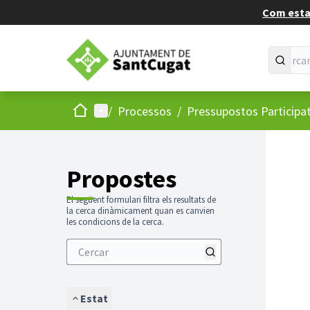
Com estan
Inici
Menú principal
/
Processos
/
Pressupostos Participa
Propostes
El següent formulari filtra els resultats de
la cerca dinàmicament quan es canvien
les condicions de la cerca.
Estat