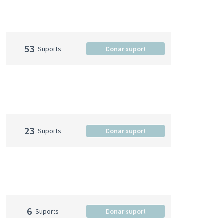
53
Suports
Donar suport
23
Suports
Donar suport
6
Suports
Donar suport