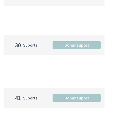
30
Suports
Donar suport
41
Suports
Donar suport