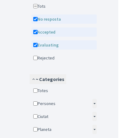
Tots
No resposta
Accepted
Evaluating
Rejected
~ Categories
Totes
Persones
Ciutat
Planeta