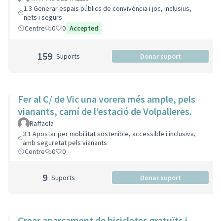
1.3 Generar espais públics de convivència i joc, inclusius,
nets i segurs
Centre
0
0
Accepted
159
Suports
Donar suport
Fer al C/ de Vic una vorera més ample, pels
vianants, camí de l’estació de Volpalleres.
Raffaela
3.1 Apostar per mobilitat sostenible, accessible i inclusiva,
amb seguretat pels vianants
Centre
0
0
9
Suports
Donar suport
Crear aparcament de bicicletes gratuïts i