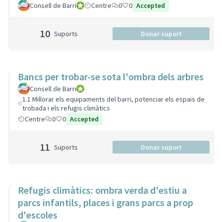
Consell de Barri
Consell de Barri
Centre
0
0
Accepted
10
Suports
Donar suport
Bancs per trobar-se sota l'ombra dels arbres
Consell de Barri
Consell de Barri
1.1 Millorar els equipaments del barri, potenciar els espais de
trobada i els refugis climàtics
Centre
0
0
Accepted
11
Suports
Donar suport
Refugis climàtics: ombra verda d'estiu a
parcs infantils, places i grans parcs a prop
d'escoles