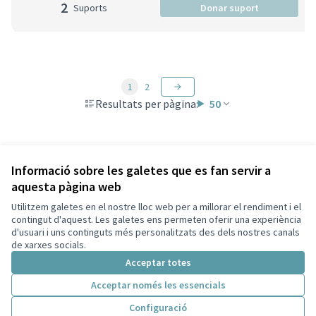
2
Suports
Donar suport
1
2
Resultats per pàgina:
50
Veure totes les propostes retirades
Informació sobre les galetes que es fan servir a
aquesta pàgina web
Utilitzem galetes en el nostre lloc web per a millorar el rendiment i el
Termes i condicions d'ús
contingut d'aquest. Les galetes ens permeten oferir una experiència
Configuració de les galetes
d'usuari i uns continguts més personalitzats des dels nostres canals
Decidim Sant Cugat a X
Decidim Sant Cugat a Facebook
Decidim Sant Cugat a Instagram
Decidim Sant Cugat a GitHub
de xarxes socials.
(Enllaç extern)
(Enllaç extern)
(Enllaç extern)
(Enllaç extern)
Acceptar totes
Acceptar només les essencials
Amb llicènc
(Enllaç exte
Configuració
(Enllaç extern)
Web creada amb
programari lliure
.