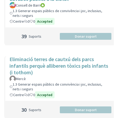
Consell de Barri
Consell de Barri
1.3 Generar espais públics de convivència i joc, inclusius,
nets i segurs
Centre
0
0
Accepted
39
Suports
Donar suport
Eliminació terres de cautxú dels parcs
infantils perquè alliberen tòxics pels infants
(i tothom)
Mercè
1.3 Generar espais públics de convivència i joc, inclusius,
nets i segurs
Centre
0
0
Accepted
30
Suports
Donar suport