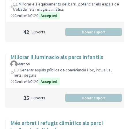
1.1 Millorar els equipaments del barri, potenciar els espais de
trobada i els refugis climàtics
Centre
0
0
Accepted
42
Suports
Donar suport
Millorar Il.luminacio als parcs infantils
Marcos
1.3 Generar espais públics de convivència i joc, inclusius,
nets i segurs
Centre
0
0
Accepted
35
Suports
Donar suport
Més arbrat i refugis climàtics als parc i