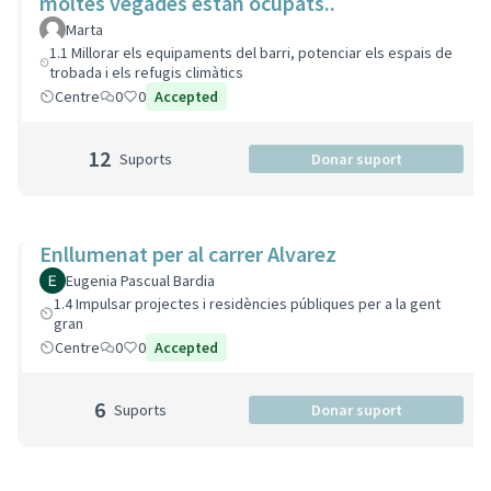
moltes vegades estan ocupats..
Marta
1.1 Millorar els equipaments del barri, potenciar els espais de
trobada i els refugis climàtics
Centre
0
0
Accepted
12
Suports
Donar suport
Enllumenat per al carrer Alvarez
Eugenia Pascual Bardia
1.4 Impulsar projectes i residències públiques per a la gent
gran
Centre
0
0
Accepted
6
Suports
Donar suport