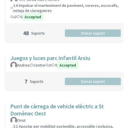
2.6 Impulsar el manteniment de paviment, voreres, escocells,
neteja de clavegueres
0
0
Accepted
48
Suports
Donar suport
Juegos y luces parc infantil Arxiu
Andrea
Centre
0
0
Accepted
7
Suports
Donar suport
Punt de càrrega de vehicle elèctric a St
Domènec Oest
Oriol
3.1 Apostar per mobilitat sostenible, accessible i inclusiva,