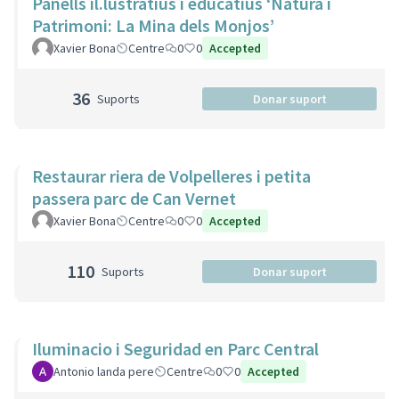
Panells il.lustratius i educatius ‘Natura i
Patrimoni: La Mina dels Monjos’
Xavier Bona
Centre
0
0
Accepted
36
Suports
Donar suport
Restaurar riera de Volpelleres i petita
passera parc de Can Vernet
Xavier Bona
Centre
0
0
Accepted
110
Suports
Donar suport
Iluminacio i Seguridad en Parc Central
Antonio landa pere
Centre
0
0
Accepted