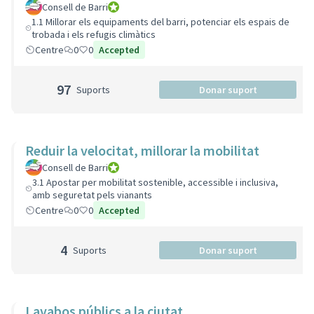
Consell de Barri
Consell de Barri
1.1 Millorar els equipaments del barri, potenciar els espais de
trobada i els refugis climàtics
Centre
0
0
Accepted
97
Suports
Donar suport
Reduir la velocitat, millorar la mobilitat
Consell de Barri
Consell de Barri
3.1 Apostar per mobilitat sostenible, accessible i inclusiva,
amb seguretat pels vianants
Centre
0
0
Accepted
4
Suports
Donar suport
Lavabos públics a la ciutat