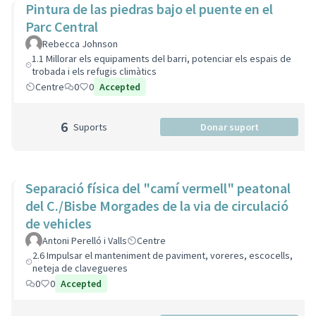
Pintura de las piedras bajo el puente en el
Parc Central
Rebecca Johnson
1.1 Millorar els equipaments del barri, potenciar els espais de
trobada i els refugis climàtics
Centre
0
0
Accepted
6
Suports
Donar suport
Separació física del "camí vermell" peatonal
del C./Bisbe Morgades de la via de circulació
de vehicles
Antoni Perelló i Valls
Centre
2.6 Impulsar el manteniment de paviment, voreres, escocells,
neteja de clavegueres
0
0
Accepted