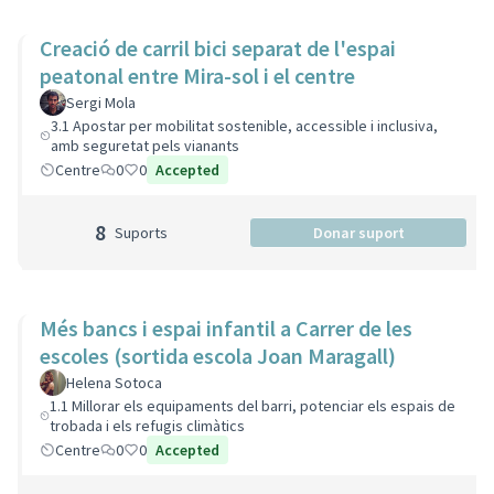
Creació de carril bici separat de l'espai
peatonal entre Mira-sol i el centre
Sergi Mola
3.1 Apostar per mobilitat sostenible, accessible i inclusiva,
amb seguretat pels vianants
Centre
0
0
Accepted
8
Suports
Donar suport
Més bancs i espai infantil a Carrer de les
escoles (sortida escola Joan Maragall)
Helena Sotoca
1.1 Millorar els equipaments del barri, potenciar els espais de
trobada i els refugis climàtics
Centre
0
0
Accepted