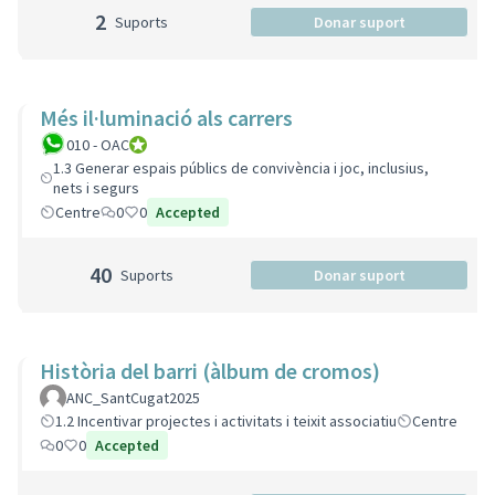
2
Suports
Donar suport
Més il·luminació als carrers
010 - OAC
010 - Oficina d'Atenció Ciutadana
1.3 Generar espais públics de convivència i joc, inclusius,
nets i segurs
Centre
0
0
Accepted
40
Suports
Donar suport
Història del barri (àlbum de cromos)
ANC_SantCugat2025
1.2 Incentivar projectes i activitats i teixit associatiu
Centre
0
0
Accepted