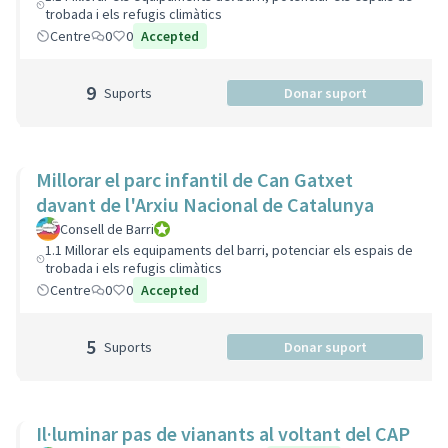
trobada i els refugis climàtics
Centre
0
0
Accepted
9
Suports
Donar suport
Millorar el parc infantil de Can Gatxet
davant de l'Arxiu Nacional de Catalunya
Consell de Barri
Consell de Barri
1.1 Millorar els equipaments del barri, potenciar els espais de
trobada i els refugis climàtics
Centre
0
0
Accepted
5
Suports
Donar suport
Il·luminar pas de vianants al voltant del CAP