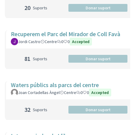
20
Suports
Donar suport
Recuperem el Parc del Mirador de Coll Favà
Jordi Castro
Centre
0
0
Accepted
81
Suports
Donar suport
Waters públics als parcs del centre
Joan Cortadellas Àngel
Centre
0
0
Accepted
32
Suports
Donar suport