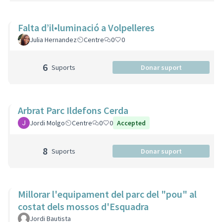
Falta d’il•luminació a Volpelleres
Julia Hernandez
Centre
0
0
6
Suports
Donar suport
Arbrat Parc Ildefons Cerda
Jordi Molgo
Centre
0
0
Accepted
8
Suports
Donar suport
Millorar l'equipament del parc del "pou" al
costat dels mossos d'Esquadra
Jordi Bautista