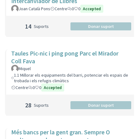
Intercanviador de Llibres
Joan Català Pons
Centre
0
0
Accepted
14
Suports
Donar suport
Taules Pic-nic i ping pong Parc el Mirador
Coll Fava
Miquel
1.1 Millorar els equipaments del barri, potenciar els espais de
trobada i els refugis climàtics
Centre
0
0
Accepted
28
Suports
Donar suport
Més bancs per la gent gran. Sempre O