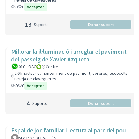
neteja de clavegueres
0
0
Accepted
13
Suports
Donar suport
Millorar la il·luminació i arreglar el paviment
del passeig de Xavier Azqueta
010 - OAC
010 - Oficina d'Atenció Ciutadana
Centre
2.6 Impulsar el manteniment de paviment, voreres, escocells,
neteja de clavegueres
0
0
Accepted
4
Suports
Donar suport
Espai de joc familiar i lectura al parc del pou
AFA PINS DEL VALLÈS