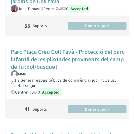
jardins de Coll favà
Joan Tomas
Centre
0
0
Accepted
55
Suports
Donar suport
Parc Plaça Creu Coll Favà - Protecció del parc
infantil de les pilotades provinents del camp
de futbol/basquet
MMR
1.3 Generar espais públics de convivència i joc, inclusius,
nets i segurs
Centre
0
0
Accepted
41
Suports
Donar suport