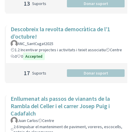
13
Suports
Donar suport
Descobreix la revolta democràtica de l’1
d’octubre!
ANC_SantCugat2025
1.2 Incentivar projectes i activitats i teixit associatiu
Centre
0
0
Accepted
17
Suports
Donar suport
Enllumenat als passos de vianants de la
Rambla del Celler i el carrer Josep Puig i
Cadafalch
Juan Carlos
Centre
2.6 Impulsar el manteniment de paviment, voreres, escocells,