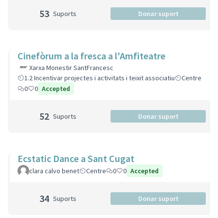
53
Suports
Donar suport
Cinefòrum a la fresca a l'Amfiteatre
Xarxa Monestir SantFrancesc
1.2 Incentivar projectes i activitats i teixit associatiu
Centre
0
0
Accepted
52
Suports
Donar suport
Ecstatic Dance a Sant Cugat
clara calvo benet
Centre
0
0
Accepted
34
Suports
Donar suport