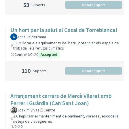
53
Suports
Donar suport
Un hort per la salut al Casal de Torreblanca!
Anna Valderrama
1.1 Millorar els equipaments del barri, potenciar els espais de
trobada i els refugis climàtics
Centre
0
0
Accepted
110
Suports
Donar suport
Arranjament carrers de Mercè Vilaret amb
Ferrer i Guàrdia (Can Sant Joan)
Joakim Vivas
Centre
2.6 Impulsar el manteniment de paviment, voreres, escocells,
neteja de clavegueres
0
0