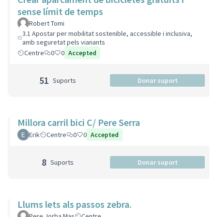
sense límit de temps
Robert Tomi
3.1 Apostar per mobilitat sostenible, accessible i inclusiva,
amb seguretat pels vianants
Centre
0
0
Accepted
51
Suports
Donar suport
Millora carril bici C/ Pere Serra
Erik
Centre
0
0
Accepted
8
Suports
Donar suport
Llums lets als passos zebra.
Pere Jorba Mas
Centre