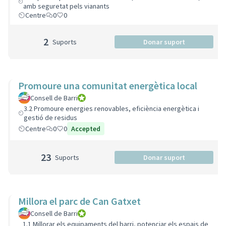
amb seguretat pels vianants
Centre
0
0
2
Suports
Donar suport
Promoure una comunitat energètica local
Consell de Barri
Consell de Barri
3.2 Promoure energies renovables, eficiència energètica i
gestió de residus
Centre
0
0
Accepted
23
Suports
Donar suport
Millora el parc de Can Gatxet
Consell de Barri
Consell de Barri
1.1 Millorar els equipaments del barri, potenciar els espais de