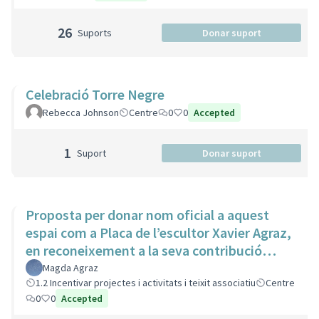
26
Suports
Donar suport
Celebració Torre Negre
Rebecca Johnson
Centre
0
0
Accepted
1
Suport
Donar suport
Proposta per donar nom oficial a aquest
espai com a Placa de l’escultor Xavier Agraz,
en reconeixement a la seva contribució
artística i cultural
Magda Agraz
1.2 Incentivar projectes i activitats i teixit associatiu
Centre
0
0
Accepted