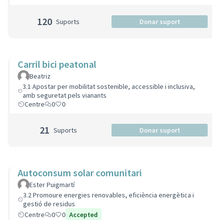
120
Suports
Donar suport
Carril bici peatonal
Beatriz
3.1 Apostar per mobilitat sostenible, accessible i inclusiva,
amb seguretat pels vianants
Centre
0
0
21
Suports
Donar suport
Autoconsum solar comunitari
Ester Puigmartí
3.2 Promoure energies renovables, eficiència energètica i
gestió de residus
Centre
0
0
Accepted