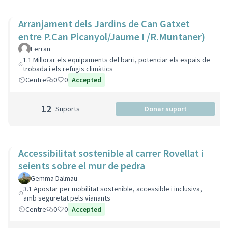
Arranjament dels Jardins de Can Gatxet
entre P.Can Picanyol/Jaume I /R.Muntaner)
Ferran
1.1 Millorar els equipaments del barri, potenciar els espais de
trobada i els refugis climàtics
Centre
0
0
Accepted
12
Suports
Donar suport
Accessibilitat sostenible al carrer Rovellat i
seients sobre el mur de pedra
Gemma Dalmau
3.1 Apostar per mobilitat sostenible, accessible i inclusiva,
amb seguretat pels vianants
Centre
0
0
Accepted