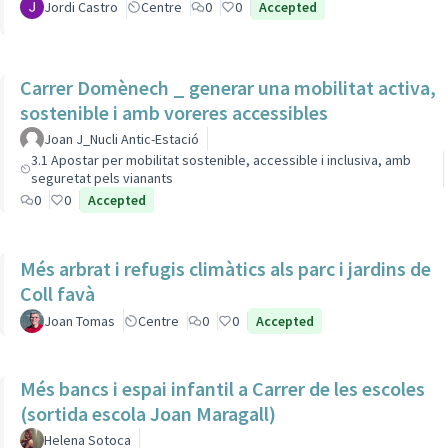
Jordi Castro
Centre
0
0
Accepted
Carrer Domènech _ generar una mobilitat activa,
sostenible i amb voreres accessibles
Joan J_Nucli Antic-Estació
3.1 Apostar per mobilitat sostenible, accessible i inclusiva, amb
seguretat pels vianants
0
0
Accepted
Més arbrat i refugis climàtics als parc i jardins de
Coll favà
Joan Tomas
Centre
0
0
Accepted
Més bancs i espai infantil a Carrer de les escoles
(sortida escola Joan Maragall)
Helena Sotoca