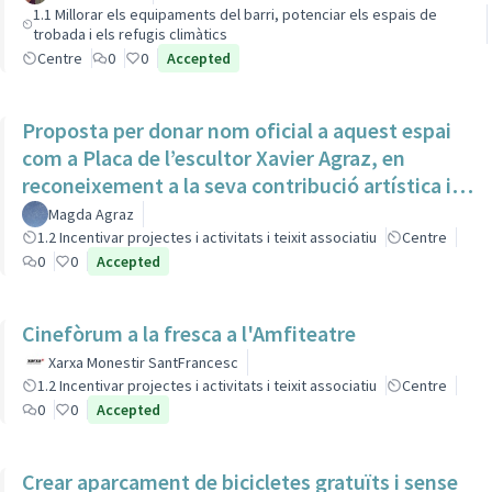
1.1 Millorar els equipaments del barri, potenciar els espais de
trobada i els refugis climàtics
Centre
0
0
Accepted
Proposta per donar nom oficial a aquest espai
com a Placa de l’escultor Xavier Agraz, en
reconeixement a la seva contribució artística i
cultural
Magda Agraz
1.2 Incentivar projectes i activitats i teixit associatiu
Centre
0
0
Accepted
Cinefòrum a la fresca a l'Amfiteatre
Xarxa Monestir SantFrancesc
1.2 Incentivar projectes i activitats i teixit associatiu
Centre
0
0
Accepted
Crear aparcament de bicicletes gratuïts i sense