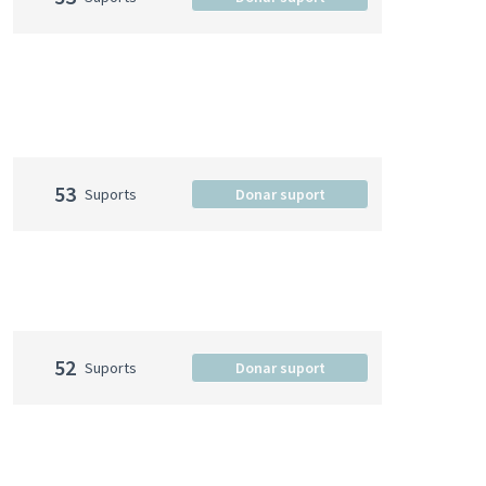
53
Suports
Donar suport
52
Suports
Donar suport