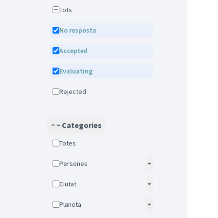
Tots
No resposta
Accepted
Evaluating
Rejected
~ Categories
Totes
Persones
Ciutat
Planeta