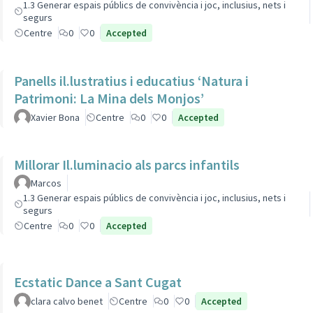
1.3 Generar espais públics de convivència i joc, inclusius, nets i
segurs
Centre
0
0
Accepted
Panells il.lustratius i educatius ‘Natura i
Patrimoni: La Mina dels Monjos’
Xavier Bona
Centre
0
0
Accepted
Millorar Il.luminacio als parcs infantils
Marcos
1.3 Generar espais públics de convivència i joc, inclusius, nets i
segurs
Centre
0
0
Accepted
Ecstatic Dance a Sant Cugat
clara calvo benet
Centre
0
0
Accepted