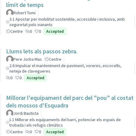
límit de temps
Robert Tomi
3.1 Apostar per mobilitat sostenible, accessible i inclusiva, amb
seguretat pels vianants
Centre
0
0
Accepted
Llums lets als passos zebra.
Pere Jorba Mas
Centre
2.6 Impulsar el manteniment de paviment, voreres, escocells,
neteja de clavegueres
0
0
Accepted
Millorar l'equipament del parc del "pou" al costat
dels mossos d'Esquadra
Jordi Bautista
1.1 Millorar els equipaments del barri, potenciar els espais de
trobada i els refugis climàtics
Centre
0
0
Accepted