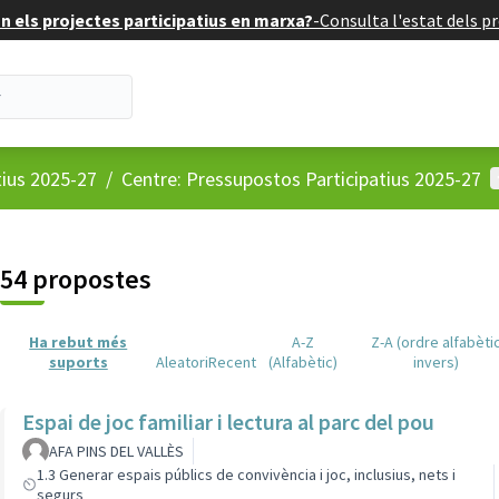
 els projectes participatius en marxa?
-
Consulta l'estat dels pr
M
tius 2025-27
/
Centre: Pressupostos Participatius 2025-27
54 propostes
Ha rebut més
A-Z
Z-A (ordre alfabèti
suports
Aleatori
Recent
(Alfabètic)
invers)
Espai de joc familiar i lectura al parc del pou
AFA PINS DEL VALLÈS
1.3 Generar espais públics de convivència i joc, inclusius, nets i
segurs