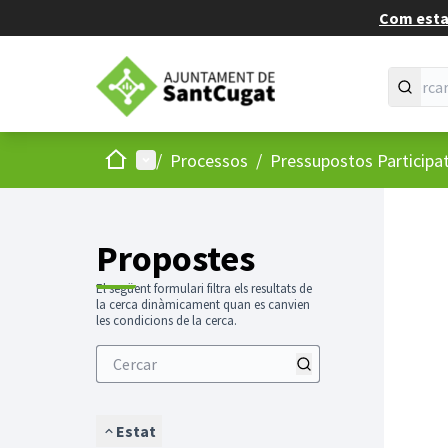
Com estan
Inici
Menú principal
/
Processos
/
Pressupostos Participa
Propostes
El següent formulari filtra els resultats de
la cerca dinàmicament quan es canvien
les condicions de la cerca.
Estat