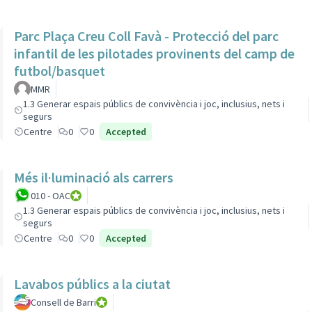
Parc Plaça Creu Coll Favà - Protecció del parc
infantil de les pilotades provinents del camp de
futbol/basquet
MMR
1.3 Generar espais públics de convivència i joc, inclusius, nets i
segurs
Centre
0
0
Accepted
Més il·luminació als carrers
010 - OAC
010 - Oficina d'Atenció Ciutadana
1.3 Generar espais públics de convivència i joc, inclusius, nets i
segurs
Centre
0
0
Accepted
Lavabos públics a la ciutat
Consell de Barri
Consell de Barri