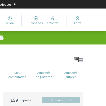
ojectes!
Ajuda
Trobades
Activitat
Entra
enú d'usuari
/
c
Més
Amb més
Amb més
comentades
seguidores
autores
159
Suports
Donar suport