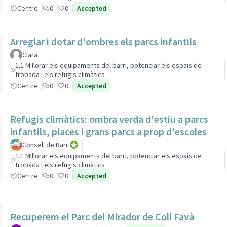
Centre
0
0
Accepted
Arreglar i dotar d'ombres els parcs infantils
Clara
1.1 Millorar els equipaments del barri, potenciar els espais de
trobada i els refugis climàtics
Centre
0
0
Accepted
Refugis climàtics: ombra verda d'estiu a parcs
infantils, places i grans parcs a prop d'escoles
Consell de Barri
Consell de Barri
1.1 Millorar els equipaments del barri, potenciar els espais de
trobada i els refugis climàtics
Centre
0
0
Accepted
Recuperem el Parc del Mirador de Coll Favà