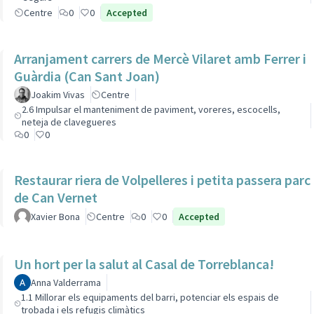
Centre
0
0
Accepted
Arranjament carrers de Mercè Vilaret amb Ferrer i
Guàrdia (Can Sant Joan)
Joakim Vivas
Centre
2.6 Impulsar el manteniment de paviment, voreres, escocells,
neteja de clavegueres
0
0
Restaurar riera de Volpelleres i petita passera parc
de Can Vernet
Xavier Bona
Centre
0
0
Accepted
Un hort per la salut al Casal de Torreblanca!
Anna Valderrama
1.1 Millorar els equipaments del barri, potenciar els espais de
trobada i els refugis climàtics