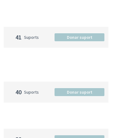
41
Suports
Donar suport
40
Suports
Donar suport