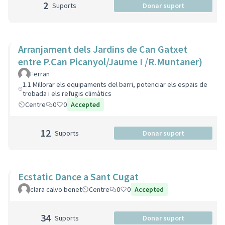
2
Suports
Donar suport
Arranjament dels Jardins de Can Gatxet
entre P.Can Picanyol/Jaume I /R.Muntaner)
Ferran
1.1 Millorar els equipaments del barri, potenciar els espais de
trobada i els refugis climàtics
Centre
0
0
Accepted
12
Suports
Donar suport
Ecstatic Dance a Sant Cugat
clara calvo benet
Centre
0
0
Accepted
34
Suports
Donar suport