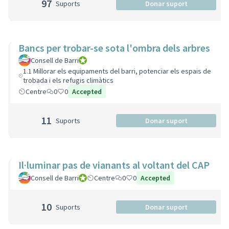
97
Suports
Donar suport
Bancs per trobar-se sota l'ombra dels arbres
Consell de Barri
Consell de Barri
1.1 Millorar els equipaments del barri, potenciar els espais de
trobada i els refugis climàtics
Centre
0
0
Accepted
11
Suports
Donar suport
Il·luminar pas de vianants al voltant del CAP
Consell de Barri
Consell de Barri
Centre
0
0
Accepted
10
Suports
Donar suport