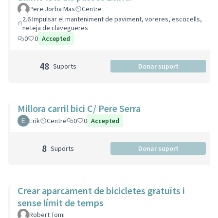
Pere Jorba Mas
Centre
2.6 Impulsar el manteniment de paviment, voreres, escocells,
neteja de clavegueres
0
0
Accepted
48
Suports
Donar suport
Millora carril bici C/ Pere Serra
Erik
Centre
0
0
Accepted
8
Suports
Donar suport
Crear aparcament de bicicletes gratuïts i
sense límit de temps
Robert Tomi