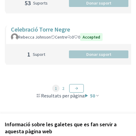
53
Suports
Donar suport
Celebració Torre Negre
Rebecca Johnson
Centre
0
0
Accepted
1
Suport
Donar suport
1
2
Resultats per pàgina:
50
Veure totes les propostes retirades
Informació sobre les galetes que es fan servir a
aquesta pàgina web