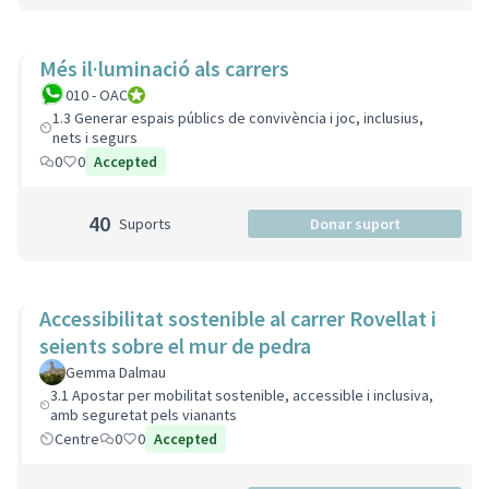
Més il·luminació als carrers
010 - OAC
010 - Oficina d'Atenció Ciutadana
1.3 Generar espais públics de convivència i joc, inclusius,
nets i segurs
0
0
Accepted
40
Suports
Donar suport
Accessibilitat sostenible al carrer Rovellat i
seients sobre el mur de pedra
Gemma Dalmau
3.1 Apostar per mobilitat sostenible, accessible i inclusiva,
amb seguretat pels vianants
Centre
0
0
Accepted