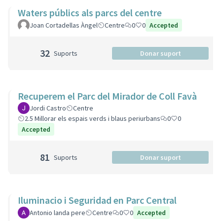
Waters públics als parcs del centre
Joan Cortadellas Àngel
Centre
0
0
Accepted
32
Suports
Donar suport
Recuperem el Parc del Mirador de Coll Favà
Jordi Castro
Centre
2.5 Millorar els espais verds i blaus periurbans
0
0
Accepted
81
Suports
Donar suport
Iluminacio i Seguridad en Parc Central
Antonio landa pere
Centre
0
0
Accepted