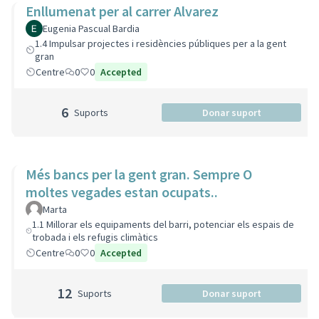
Enllumenat per al carrer Alvarez
Eugenia Pascual Bardia
1.4 Impulsar projectes i residències públiques per a la gent
gran
Centre
0
0
Accepted
6
Suports
Donar suport
Més bancs per la gent gran. Sempre O
moltes vegades estan ocupats..
Marta
1.1 Millorar els equipaments del barri, potenciar els espais de
trobada i els refugis climàtics
Centre
0
0
Accepted
12
Suports
Donar suport