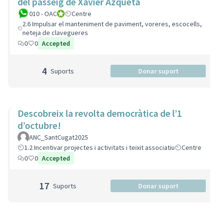
del passeig de Xavier Azqueta
010 - OAC
010 - Oficina d'Atenció Ciutadana
Centre
2.6 Impulsar el manteniment de paviment, voreres, escocells,
neteja de clavegueres
0
0
Accepted
4
Suports
Donar suport
Descobreix la revolta democràtica de l’1
d’octubre!
ANC_SantCugat2025
1.2 Incentivar projectes i activitats i teixit associatiu
Centre
0
0
Accepted
17
Suports
Donar suport