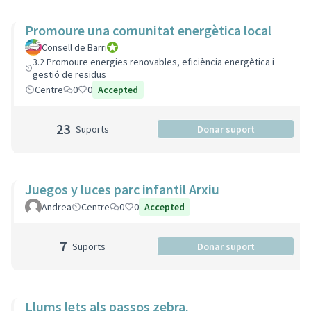
Promoure una comunitat energètica local
Consell de Barri
Consell de Barri
3.2 Promoure energies renovables, eficiència energètica i
gestió de residus
Centre
0
0
Accepted
23
Suports
Donar suport
Juegos y luces parc infantil Arxiu
Andrea
Centre
0
0
Accepted
7
Suports
Donar suport
Llums lets als passos zebra.