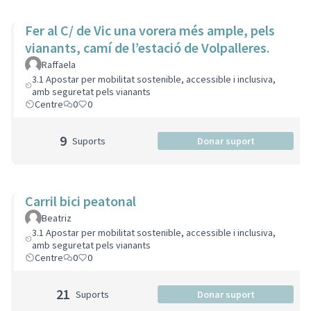
Fer al C/ de Vic una vorera més ample, pels
vianants, camí de l’estació de Volpalleres.
Raffaela
3.1 Apostar per mobilitat sostenible, accessible i inclusiva,
amb seguretat pels vianants
Centre
0
0
9
Suports
Donar suport
Carril bici peatonal
Beatriz
3.1 Apostar per mobilitat sostenible, accessible i inclusiva,
amb seguretat pels vianants
Centre
0
0
21
Suports
Donar suport