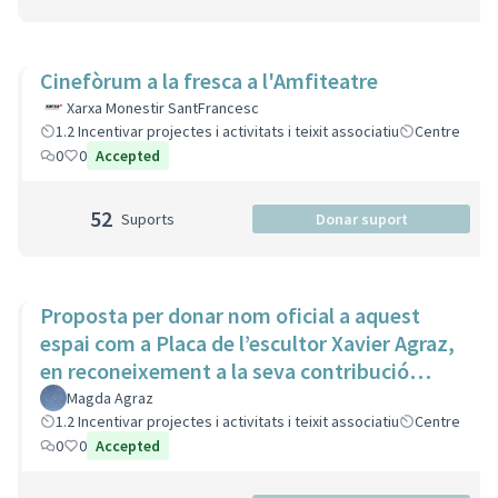
Cinefòrum a la fresca a l'Amfiteatre
Xarxa Monestir SantFrancesc
1.2 Incentivar projectes i activitats i teixit associatiu
Centre
0
0
Accepted
52
Suports
Donar suport
Proposta per donar nom oficial a aquest
espai com a Placa de l’escultor Xavier Agraz,
en reconeixement a la seva contribució
artística i cultural
Magda Agraz
1.2 Incentivar projectes i activitats i teixit associatiu
Centre
0
0
Accepted