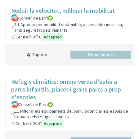
Reduir la velocitat, millorar la mobilitat
Consell de Barri
Consell de Barri
3.1 Apostar per mobilitat sostenible, accessible i inclusiva,
amb seguretat pels vianants
Centre
0
0
Accepted
4
Suports
Donar suport
Refugis climàtics: ombra verda d'estiu a
parcs infantils, places i grans parcs a prop
d'escoles
Consell de Barri
Consell de Barri
1.1 Millorar els equipaments del barri, potenciar els espais de
trobada i els refugis climàtics
Centre
0
0
Accepted