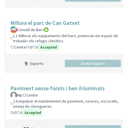
Millora el parc de Can Gatxet
Consell de Barri
Consell de Barri
1.1 Millorar els equipaments del barri, potenciar els espais de
trobada i els refugis climàtics
Centre
0
0
Accepted
9
Suports
Donar suport
Paviment sense forats i ben il·luminats
Mp
Centre
2.6 Impulsar el manteniment de paviment, voreres, escocells,
neteja de clavegueres
0
0
Accepted