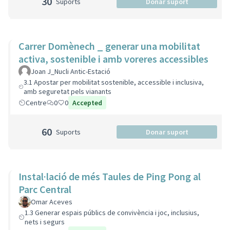
30
Suports
Donar suport
Carrer Domènech _ generar una mobilitat
activa, sostenible i amb voreres accessibles
Joan J_Nucli Antic-Estació
3.1 Apostar per mobilitat sostenible, accessible i inclusiva,
amb seguretat pels vianants
Centre
0
0
Accepted
60
Suports
Donar suport
Instal·lació de més Taules de Ping Pong al
Parc Central
Omar Aceves
1.3 Generar espais públics de convivència i joc, inclusius,
nets i segurs