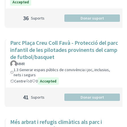
Accepted
36
Suports
Donar suport
Parc Plaça Creu Coll Favà - Protecció del parc
infantil de les pilotades provinents del camp
de futbol/basquet
MMR
1.3 Generar espais públics de convivència i joc, inclusius,
nets i segurs
Centre
0
0
Accepted
41
Suports
Donar suport
Més arbrat i refugis climàtics als parc i