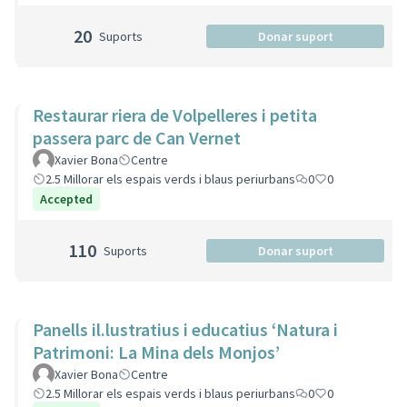
20
Suports
Donar suport
Restaurar riera de Volpelleres i petita
passera parc de Can Vernet
Xavier Bona
Centre
2.5 Millorar els espais verds i blaus periurbans
0
0
Accepted
110
Suports
Donar suport
Panells il.lustratius i educatius ‘Natura i
Patrimoni: La Mina dels Monjos’
Xavier Bona
Centre
2.5 Millorar els espais verds i blaus periurbans
0
0