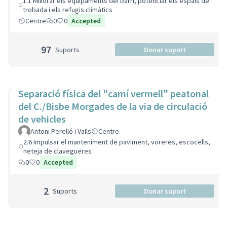
1.1 Millorar els equipaments del barri, potenciar els espais de
trobada i els refugis climàtics
Centre
0
0
Accepted
97
Suports
Donar suport
Separació física del "camí vermell" peatonal
del C./Bisbe Morgades de la via de circulació
de vehicles
Antoni Perelló i Valls
Centre
2.6 Impulsar el manteniment de paviment, voreres, escocells,
neteja de clavegueres
0
0
Accepted
2
Suports
Donar suport