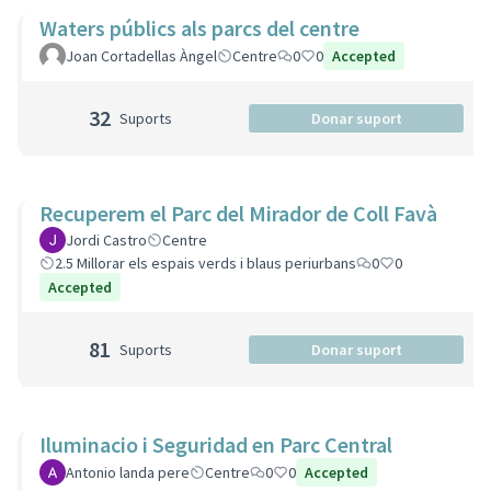
Waters públics als parcs del centre
Joan Cortadellas Àngel
Centre
0
0
Accepted
32
Suports
Donar suport
Recuperem el Parc del Mirador de Coll Favà
Jordi Castro
Centre
2.5 Millorar els espais verds i blaus periurbans
0
0
Accepted
81
Suports
Donar suport
Iluminacio i Seguridad en Parc Central
Antonio landa pere
Centre
0
0
Accepted