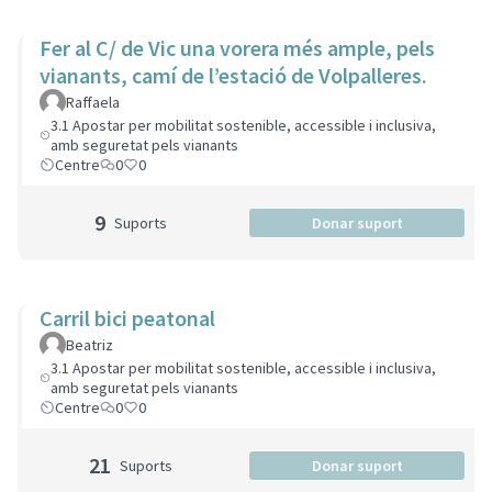
Fer al C/ de Vic una vorera més ample, pels
vianants, camí de l’estació de Volpalleres.
Raffaela
3.1 Apostar per mobilitat sostenible, accessible i inclusiva,
amb seguretat pels vianants
Centre
0
0
9
Suports
Donar suport
Carril bici peatonal
Beatriz
3.1 Apostar per mobilitat sostenible, accessible i inclusiva,
amb seguretat pels vianants
Centre
0
0
21
Suports
Donar suport