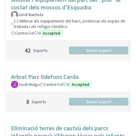
costat dels mossos d'Esquadra
Jordi Bautista
1.1 Millorar els equipaments del barri, potenciar els espais de
trobada i els refugis climàtics
Centre
0
0
Accepted
42
Suports
Donar suport
Arbrat Parc Ildefons Cerda
Jordi Molgo
Centre
0
0
Accepted
8
Suports
Donar suport
Eliminació terres de cautxú dels parcs
infantils perquè alliberen tòxics pels infants