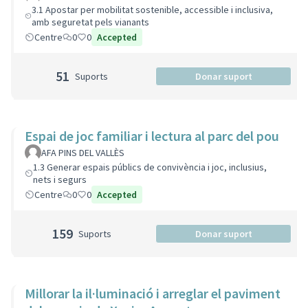
3.1 Apostar per mobilitat sostenible, accessible i inclusiva,
amb seguretat pels vianants
Centre
0
0
Accepted
51
Suports
Donar suport
Espai de joc familiar i lectura al parc del pou
AFA PINS DEL VALLÈS
1.3 Generar espais públics de convivència i joc, inclusius,
nets i segurs
Centre
0
0
Accepted
159
Suports
Donar suport
Millorar la il·luminació i arreglar el paviment