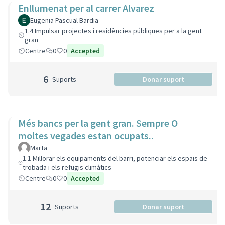
Enllumenat per al carrer Alvarez
Eugenia Pascual Bardia
1.4 Impulsar projectes i residències públiques per a la gent
gran
Centre
0
0
Accepted
6
Suports
Donar suport
Més bancs per la gent gran. Sempre O
moltes vegades estan ocupats..
Marta
1.1 Millorar els equipaments del barri, potenciar els espais de
trobada i els refugis climàtics
Centre
0
0
Accepted
12
Suports
Donar suport