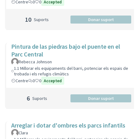
Centre
0
0
Accepted
10
Suports
Donar suport
Pintura de las piedras bajo el puente en el
Parc Central
Rebecca Johnson
1.1 Millorar els equipaments del barri, potenciar els espais de
trobada i els refugis climàtics
Centre
0
0
Accepted
6
Suports
Donar suport
Arreglar i dotar d'ombres els parcs infantils
Clara