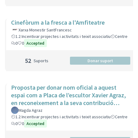
Cinefòrum a la fresca a l'Amfiteatre
Xarxa Monestir SantFrancesc
1.2 Incentivar projectes i activitats i teixit associatiu
Centre
0
0
Accepted
52
Suports
Donar suport
Proposta per donar nom oficial a aquest
espai com a Placa de l’escultor Xavier Agraz,
en reconeixement a la seva contribució
artística i cultural
Magda Agraz
1.2 Incentivar projectes i activitats i teixit associatiu
Centre
0
0
Accepted