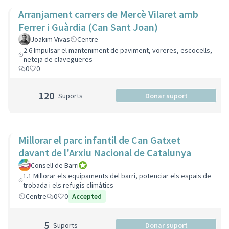
Arranjament carrers de Mercè Vilaret amb
Ferrer i Guàrdia (Can Sant Joan)
Joakim Vivas
Centre
2.6 Impulsar el manteniment de paviment, voreres, escocells,
neteja de clavegueres
0
0
120
Suports
Donar suport
Millorar el parc infantil de Can Gatxet
davant de l'Arxiu Nacional de Catalunya
Consell de Barri
Consell de Barri
1.1 Millorar els equipaments del barri, potenciar els espais de
trobada i els refugis climàtics
Centre
0
0
Accepted
5
Suports
Donar suport