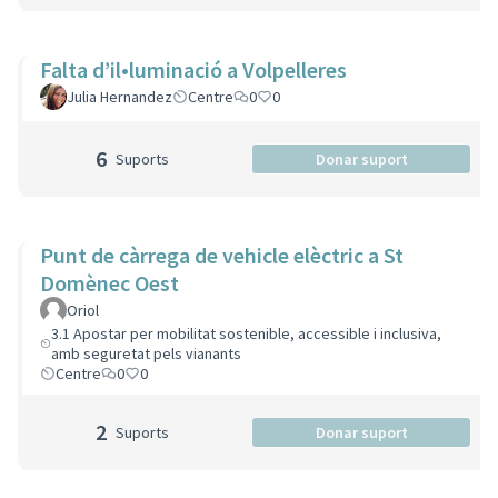
Falta d’il•luminació a Volpelleres
Julia Hernandez
Centre
0
0
6
Suports
Donar suport
Punt de càrrega de vehicle elèctric a St
Domènec Oest
Oriol
3.1 Apostar per mobilitat sostenible, accessible i inclusiva,
amb seguretat pels vianants
Centre
0
0
2
Suports
Donar suport