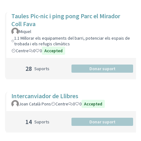
Taules Pic-nic i ping pong Parc el Mirador
Coll Fava
Miquel
1.1 Millorar els equipaments del barri, potenciar els espais de
trobada i els refugis climàtics
Centre
0
0
Accepted
28
Suports
Donar suport
Intercanviador de Llibres
Joan Català Pons
Centre
0
0
Accepted
14
Suports
Donar suport