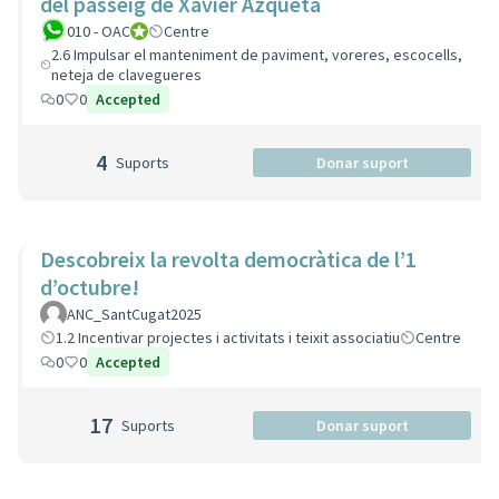
del passeig de Xavier Azqueta
010 - OAC
010 - Oficina d'Atenció Ciutadana
Centre
2.6 Impulsar el manteniment de paviment, voreres, escocells,
neteja de clavegueres
0
0
Accepted
4
Suports
Donar suport
Descobreix la revolta democràtica de l’1
d’octubre!
ANC_SantCugat2025
1.2 Incentivar projectes i activitats i teixit associatiu
Centre
0
0
Accepted
17
Suports
Donar suport