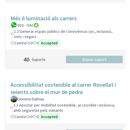
Més il·luminació als carrers
010 - OAC
010 - Oficina d'Atenció Ciutadana
1.3 Generar espais públics de convivència i joc, inclusius,
nets i segurs
Centre
0
0
Accepted
40
Suports
Donar suport
Accessibilitat sostenible al carrer Rovellat i
seients sobre el mur de pedra
Gemma Dalmau
3.1 Apostar per mobilitat sostenible, accessible i inclusiva,
amb seguretat pels vianants
Centre
0
0
Accepted