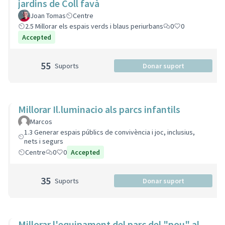
jardins de Coll favà
Joan Tomas
Centre
2.5 Millorar els espais verds i blaus periurbans
0
0
Accepted
55
Suports
Donar suport
Millorar Il.luminacio als parcs infantils
Marcos
1.3 Generar espais públics de convivència i joc, inclusius,
nets i segurs
Centre
0
0
Accepted
35
Suports
Donar suport
Millorar l'equipament del parc del "pou" al