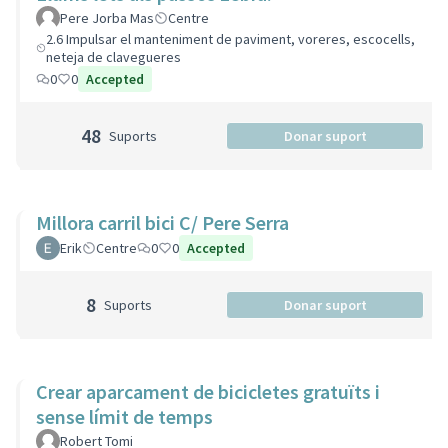
Pere Jorba Mas
Centre
2.6 Impulsar el manteniment de paviment, voreres, escocells,
neteja de clavegueres
0
0
Accepted
48
Suports
Donar suport
Millora carril bici C/ Pere Serra
Erik
Centre
0
0
Accepted
8
Suports
Donar suport
Crear aparcament de bicicletes gratuïts i
sense límit de temps
Robert Tomi