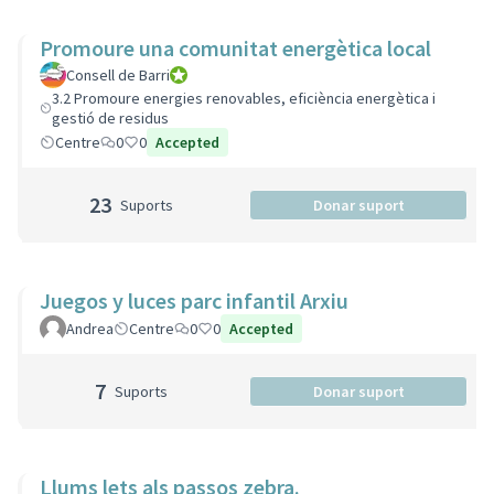
Promoure una comunitat energètica local
Consell de Barri
Consell de Barri
3.2 Promoure energies renovables, eficiència energètica i
gestió de residus
Centre
0
0
Accepted
23
Suports
Donar suport
Juegos y luces parc infantil Arxiu
Andrea
Centre
0
0
Accepted
7
Suports
Donar suport
Llums lets als passos zebra.