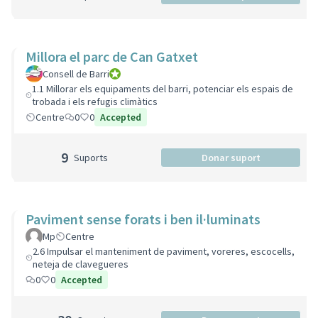
Millora el parc de Can Gatxet
Consell de Barri
Consell de Barri
1.1 Millorar els equipaments del barri, potenciar els espais de
trobada i els refugis climàtics
Centre
0
0
Accepted
9
Suports
Donar suport
Paviment sense forats i ben il·luminats
Mp
Centre
2.6 Impulsar el manteniment de paviment, voreres, escocells,
neteja de clavegueres
0
0
Accepted