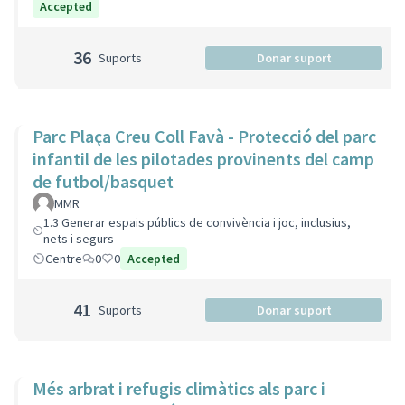
Accepted
36
Suports
Donar suport
Parc Plaça Creu Coll Favà - Protecció del parc
infantil de les pilotades provinents del camp
de futbol/basquet
MMR
1.3 Generar espais públics de convivència i joc, inclusius,
nets i segurs
Centre
0
0
Accepted
41
Suports
Donar suport
Més arbrat i refugis climàtics als parc i