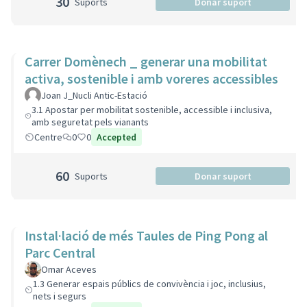
30
Suports
Donar suport
Carrer Domènech _ generar una mobilitat
activa, sostenible i amb voreres accessibles
Joan J_Nucli Antic-Estació
3.1 Apostar per mobilitat sostenible, accessible i inclusiva,
amb seguretat pels vianants
Centre
0
0
Accepted
60
Suports
Donar suport
Instal·lació de més Taules de Ping Pong al
Parc Central
Omar Aceves
1.3 Generar espais públics de convivència i joc, inclusius,
nets i segurs