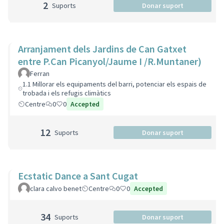
2
Suports
Donar suport
Arranjament dels Jardins de Can Gatxet
entre P.Can Picanyol/Jaume I /R.Muntaner)
Ferran
1.1 Millorar els equipaments del barri, potenciar els espais de
trobada i els refugis climàtics
Centre
0
0
Accepted
12
Suports
Donar suport
Ecstatic Dance a Sant Cugat
clara calvo benet
Centre
0
0
Accepted
34
Suports
Donar suport