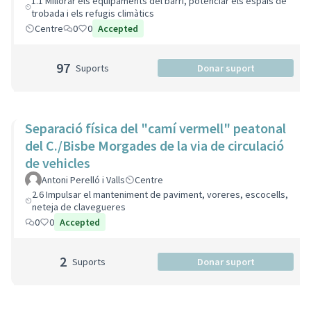
1.1 Millorar els equipaments del barri, potenciar els espais de
trobada i els refugis climàtics
Centre
0
0
Accepted
97
Suports
Donar suport
Separació física del "camí vermell" peatonal
del C./Bisbe Morgades de la via de circulació
de vehicles
Antoni Perelló i Valls
Centre
2.6 Impulsar el manteniment de paviment, voreres, escocells,
neteja de clavegueres
0
0
Accepted
2
Suports
Donar suport