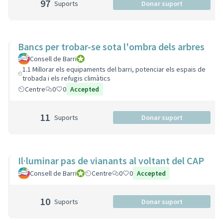
97
Suports
Donar suport
Bancs per trobar-se sota l'ombra dels arbres
Consell de Barri
Consell de Barri
1.1 Millorar els equipaments del barri, potenciar els espais de
trobada i els refugis climàtics
Centre
0
0
Accepted
11
Suports
Donar suport
Il·luminar pas de vianants al voltant del CAP
Consell de Barri
Consell de Barri
Centre
0
0
Accepted
10
Suports
Donar suport