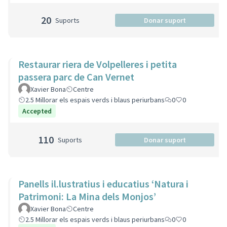
20
Suports
Donar suport
Restaurar riera de Volpelleres i petita
passera parc de Can Vernet
Xavier Bona
Centre
2.5 Millorar els espais verds i blaus periurbans
0
0
Accepted
110
Suports
Donar suport
Panells il.lustratius i educatius ‘Natura i
Patrimoni: La Mina dels Monjos’
Xavier Bona
Centre
2.5 Millorar els espais verds i blaus periurbans
0
0