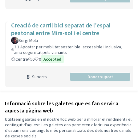
Creació de carril bici separat de l'espai
peatonal entre Mira-sol i el centre
Sergi Mola
3.1 Apostar per mobilitat sostenible, accessible i inclusiva,
amb seguretat pels vianants
Centre
0
0
Accepted
8
Suports
Donar suport
Veure totes les propostes retirades
Informació sobre les galetes que es fan servir a
aquesta pàgina web
Utilitzem galetes en el nostre lloc web per a millorar el rendiment i el
Termes i condicions d'ús
contingut d'aquest. Les galetes ens permeten oferir una experiència
Configuració de les galetes
d'usuari i uns continguts més personalitzats des dels nostres canals
Decidim Sant Cugat a X
Decidim Sant Cugat a Facebook
Decidim Sant Cugat a Instagram
Decidim Sant Cugat a GitHub
de xarxes socials.