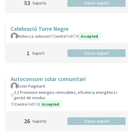
53
Suports
Donar suport
Celebració Torre Negre
Rebecca Johnson
Centre
0
0
Accepted
1
Suport
Donar suport
Autoconsum solar comunitari
Ester Puigmartí
3.2 Promoure energies renovables, eficiència energètica i
gestió de residus
Centre
0
0
Accepted
26
Suports
Donar suport