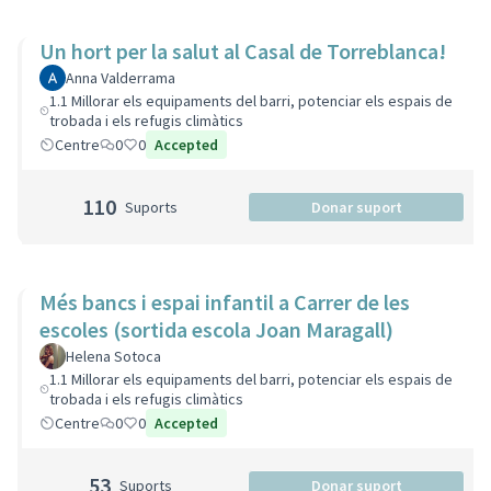
Un hort per la salut al Casal de Torreblanca!
Anna Valderrama
1.1 Millorar els equipaments del barri, potenciar els espais de
trobada i els refugis climàtics
Centre
0
0
Accepted
110
Suports
Donar suport
Més bancs i espai infantil a Carrer de les
escoles (sortida escola Joan Maragall)
Helena Sotoca
1.1 Millorar els equipaments del barri, potenciar els espais de
trobada i els refugis climàtics
Centre
0
0
Accepted
53
Suports
Donar suport