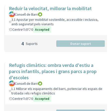
Reduir la velocitat, millorar la mobilitat
Consell de Barri
Consell de Barri
3.1 Apostar per mobilitat sostenible, accessible i inclusiva,
amb seguretat pels vianants
Centre
0
0
Accepted
4
Suports
Donar suport
Refugis climàtics: ombra verda d'estiu a
parcs infantils, places i grans parcs a prop
d'escoles
Consell de Barri
Consell de Barri
1.1 Millorar els equipaments del barri, potenciar els espais de
trobada i els refugis climàtics
Centre
0
0
Accepted