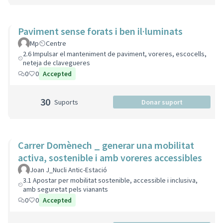
Paviment sense forats i ben il·luminats
Mp
Centre
2.6 Impulsar el manteniment de paviment, voreres, escocells,
neteja de clavegueres
0
0
Accepted
30
Suports
Donar suport
Carrer Domènech _ generar una mobilitat
activa, sostenible i amb voreres accessibles
Joan J_Nucli Antic-Estació
3.1 Apostar per mobilitat sostenible, accessible i inclusiva,
amb seguretat pels vianants
0
0
Accepted