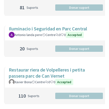
81
Suports
Donar suport
Iluminacio i Seguridad en Parc Central
Antonio landa pere
Centre
0
0
Accepted
20
Suports
Donar suport
Restaurar riera de Volpelleres i petita
passera parc de Can Vernet
Xavier Bona
Centre
0
0
Accepted
110
Suports
Donar suport