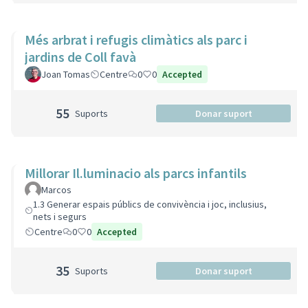
Més arbrat i refugis climàtics als parc i
jardins de Coll favà
Joan Tomas
Centre
0
0
Accepted
55
Suports
Donar suport
Millorar Il.luminacio als parcs infantils
Marcos
1.3 Generar espais públics de convivència i joc, inclusius,
nets i segurs
Centre
0
0
Accepted
35
Suports
Donar suport