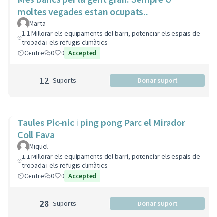
moltes vegades estan ocupats..
Marta
1.1 Millorar els equipaments del barri, potenciar els espais de
trobada i els refugis climàtics
Centre
0
0
Accepted
12
Suports
Donar suport
Taules Pic-nic i ping pong Parc el Mirador
Coll Fava
Miquel
1.1 Millorar els equipaments del barri, potenciar els espais de
trobada i els refugis climàtics
Centre
0
0
Accepted
28
Suports
Donar suport