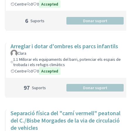
Centre
0
0
Accepted
6
Suports
Donar suport
Arreglar i dotar d'ombres els parcs infantils
Clara
1.1 Millorar els equipaments del barri, potenciar els espais de
trobada i els refugis climàtics
Centre
0
0
Accepted
97
Suports
Donar suport
Separació física del "camí vermell" peatonal
del C./Bisbe Morgades de la via de circulació
de vehicles