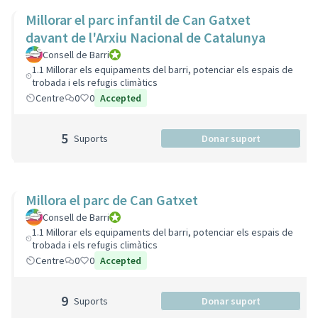
Millorar el parc infantil de Can Gatxet
davant de l'Arxiu Nacional de Catalunya
Consell de Barri
Consell de Barri
1.1 Millorar els equipaments del barri, potenciar els espais de
trobada i els refugis climàtics
Centre
0
0
Accepted
5
Suports
Donar suport
Millora el parc de Can Gatxet
Consell de Barri
Consell de Barri
1.1 Millorar els equipaments del barri, potenciar els espais de
trobada i els refugis climàtics
Centre
0
0
Accepted
9
Suports
Donar suport