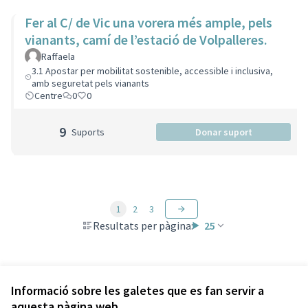
Fer al C/ de Vic una vorera més ample, pels
vianants, camí de l’estació de Volpalleres.
Raffaela
3.1 Apostar per mobilitat sostenible, accessible i inclusiva,
amb seguretat pels vianants
Centre
0
0
9
Suports
Donar suport
1
2
3
Resultats per pàgina:
25
Veure totes les propostes retirades
Informació sobre les galetes que es fan servir a
aquesta pàgina web