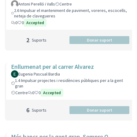
Antoni Perelló i Valls
Centre
2.6 Impulsar el manteniment de paviment, voreres, escocells,
neteja de clavegueres
0
0
Accepted
2
Suports
Donar suport
Enllumenat per al carrer Alvarez
Eugenia Pascual Bardia
1.4 Impulsar projectes i residències públiques per a la gent
gran
Centre
0
0
Accepted
6
Suports
Donar suport
Més bancs per la gent gran. Sempre O