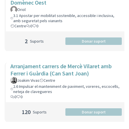
Domènec Oest
Oriol
3.1 Apostar per mobilitat sostenible, accessible i inclusiva,
amb seguretat pels vianants
Centre
0
0
2
Suports
Donar suport
Arranjament carrers de Mercè Vilaret amb
Ferrer i Guàrdia (Can Sant Joan)
Joakim Vivas
Centre
2.6 Impulsar el manteniment de paviment, voreres, escocells,
neteja de clavegueres
0
0
120
Suports
Donar suport