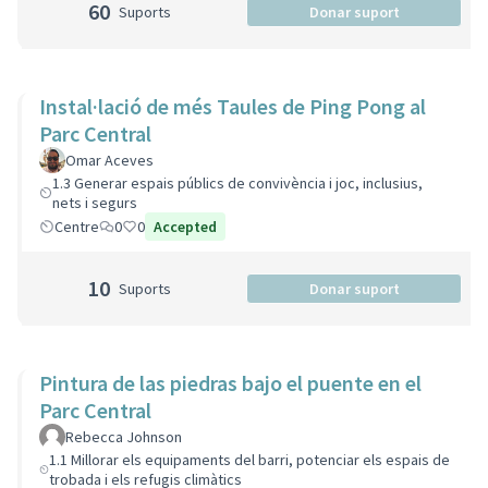
60
Suports
Donar suport
Instal·lació de més Taules de Ping Pong al
Parc Central
Omar Aceves
1.3 Generar espais públics de convivència i joc, inclusius,
nets i segurs
Centre
0
0
Accepted
10
Suports
Donar suport
Pintura de las piedras bajo el puente en el
Parc Central
Rebecca Johnson
1.1 Millorar els equipaments del barri, potenciar els espais de
trobada i els refugis climàtics