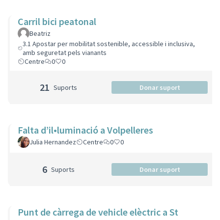
Carril bici peatonal
Beatriz
3.1 Apostar per mobilitat sostenible, accessible i inclusiva,
amb seguretat pels vianants
Centre
0
0
21
Suports
Donar suport
Falta d’il•luminació a Volpelleres
Julia Hernandez
Centre
0
0
6
Suports
Donar suport
Punt de càrrega de vehicle elèctric a St