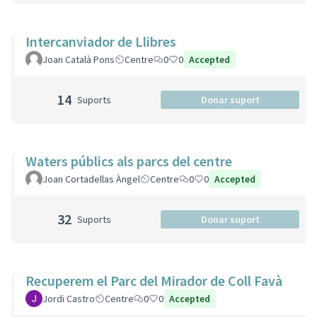
Intercanviador de Llibres
Joan Català Pons
Centre
0
0
Accepted
14
Suports
Donar suport
Waters públics als parcs del centre
Joan Cortadellas Àngel
Centre
0
0
Accepted
32
Suports
Donar suport
Recuperem el Parc del Mirador de Coll Favà
Jordi Castro
Centre
0
0
Accepted