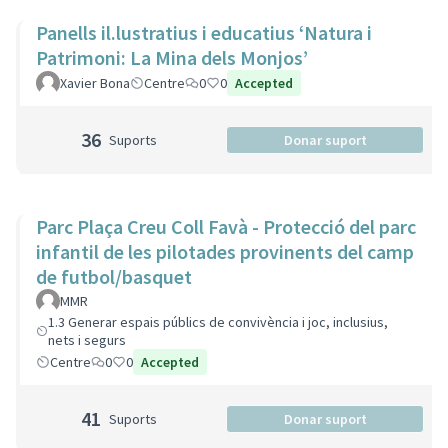
Panells il.lustratius i educatius ‘Natura i
Patrimoni: La Mina dels Monjos’
Xavier Bona
Centre
0
0
Accepted
36
Suports
Donar suport
Parc Plaça Creu Coll Favà - Protecció del parc
infantil de les pilotades provinents del camp
de futbol/basquet
MMR
1.3 Generar espais públics de convivència i joc, inclusius,
nets i segurs
Centre
0
0
Accepted
41
Suports
Donar suport