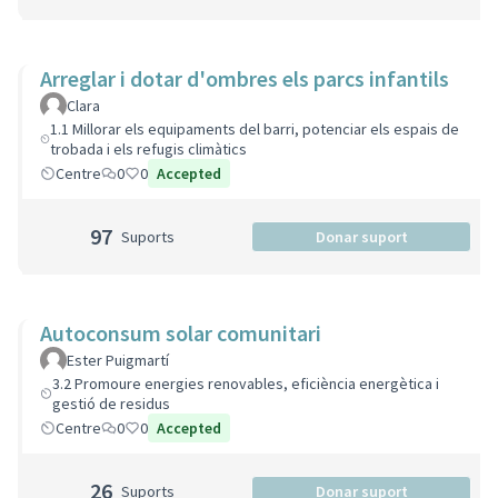
Arreglar i dotar d'ombres els parcs infantils
Clara
1.1 Millorar els equipaments del barri, potenciar els espais de
trobada i els refugis climàtics
Centre
0
0
Accepted
97
Suports
Donar suport
Autoconsum solar comunitari
Ester Puigmartí
3.2 Promoure energies renovables, eficiència energètica i
gestió de residus
Centre
0
0
Accepted
26
Suports
Donar suport