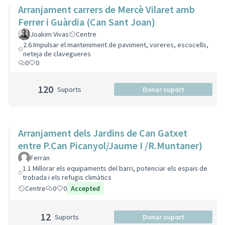
Arranjament carrers de Mercè Vilaret amb
Ferrer i Guàrdia (Can Sant Joan)
Joakim Vivas
Centre
2.6 Impulsar el manteniment de paviment, voreres, escocells,
neteja de clavegueres
0
0
120
Suports
Donar suport
Arranjament dels Jardins de Can Gatxet
entre P.Can Picanyol/Jaume I /R.Muntaner)
Ferran
1.1 Millorar els equipaments del barri, potenciar els espais de
trobada i els refugis climàtics
Centre
0
0
Accepted
12
Suports
Donar suport