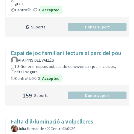
gran
Centre
0
0
Accepted
6
Suports
Donar suport
Espai de joc familiar i lectura al parc del pou
AFA PINS DEL VALLÈS
1.3 Generar espais públics de convivència i joc, inclusius,
nets i segurs
Centre
0
0
Accepted
159
Suports
Donar suport
Falta d’il•luminació a Volpelleres
Julia Hernandez
Centre
0
0