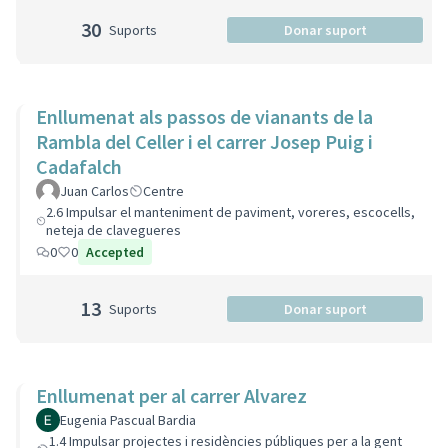
30
Suports
Donar suport
Enllumenat als passos de vianants de la
Rambla del Celler i el carrer Josep Puig i
Cadafalch
Juan Carlos
Centre
2.6 Impulsar el manteniment de paviment, voreres, escocells,
neteja de clavegueres
0
0
Accepted
13
Suports
Donar suport
Enllumenat per al carrer Alvarez
Eugenia Pascual Bardia
1.4 Impulsar projectes i residències públiques per a la gent