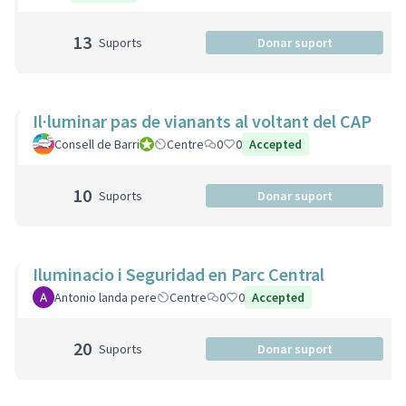
13
Suports
Donar suport
Il·luminar pas de vianants al voltant del CAP
Consell de Barri
Consell de Barri
Centre
0
0
Accepted
10
Suports
Donar suport
Iluminacio i Seguridad en Parc Central
Antonio landa pere
Centre
0
0
Accepted
20
Suports
Donar suport