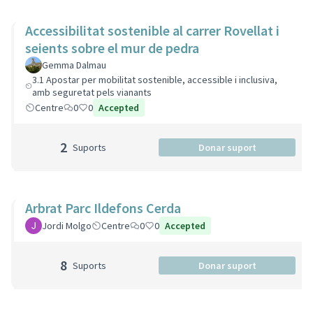
Accessibilitat sostenible al carrer Rovellat i
seients sobre el mur de pedra
Gemma Dalmau
3.1 Apostar per mobilitat sostenible, accessible i inclusiva,
amb seguretat pels vianants
Centre
0
0
Accepted
2
Suports
Donar suport
Arbrat Parc Ildefons Cerda
Jordi Molgo
Centre
0
0
Accepted
8
Suports
Donar suport