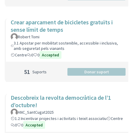
Crear aparcament de bicicletes gratuïts i
sense límit de temps
Robert Tomi
3.1 Apostar per mobilitat sostenible, accessible i inclusiva,
amb seguretat pels vianants
Centre
0
0
Accepted
51
Suports
Donar suport
Descobreix la revolta democràtica de l’1
d’octubre!
ANC_SantCugat2025
1.2 Incentivar projectes i activitats i teixit associatiu
Centre
0
0
Accepted