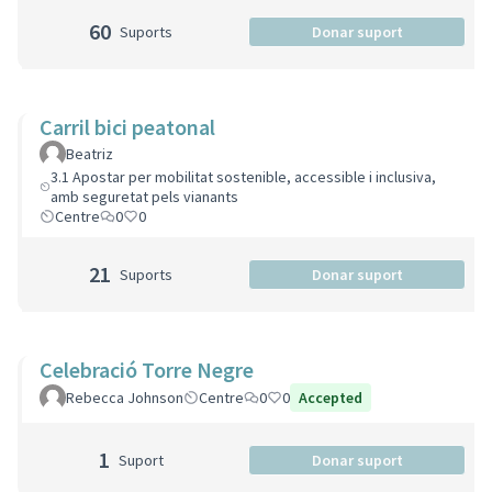
60
Suports
Donar suport
Carril bici peatonal
Beatriz
3.1 Apostar per mobilitat sostenible, accessible i inclusiva,
amb seguretat pels vianants
Centre
0
0
21
Suports
Donar suport
Celebració Torre Negre
Rebecca Johnson
Centre
0
0
Accepted
1
Suport
Donar suport