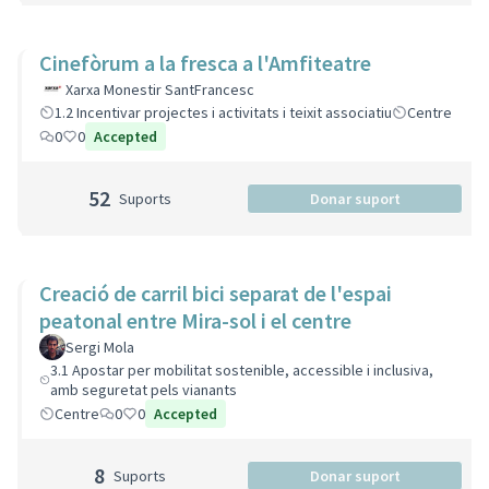
Cinefòrum a la fresca a l'Amfiteatre
Xarxa Monestir SantFrancesc
1.2 Incentivar projectes i activitats i teixit associatiu
Centre
0
0
Accepted
52
Suports
Donar suport
Creació de carril bici separat de l'espai
peatonal entre Mira-sol i el centre
Sergi Mola
3.1 Apostar per mobilitat sostenible, accessible i inclusiva,
amb seguretat pels vianants
Centre
0
0
Accepted
8
Suports
Donar suport