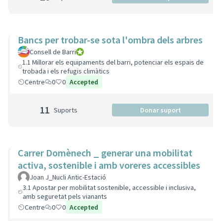
Bancs per trobar-se sota l'ombra dels arbres
Consell de Barri
Consell de Barri
1.1 Millorar els equipaments del barri, potenciar els espais de
trobada i els refugis climàtics
Centre
0
0
Accepted
11
Suports
Donar suport
Carrer Domènech _ generar una mobilitat
activa, sostenible i amb voreres accessibles
Joan J_Nucli Antic-Estació
3.1 Apostar per mobilitat sostenible, accessible i inclusiva,
amb seguretat pels vianants
Centre
0
0
Accepted