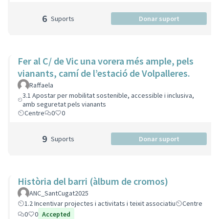
6
Suports
Donar suport
Fer al C/ de Vic una vorera més ample, pels
vianants, camí de l’estació de Volpalleres.
Raffaela
3.1 Apostar per mobilitat sostenible, accessible i inclusiva,
amb seguretat pels vianants
Centre
0
0
9
Suports
Donar suport
Història del barri (àlbum de cromos)
ANC_SantCugat2025
1.2 Incentivar projectes i activitats i teixit associatiu
Centre
0
0
Accepted