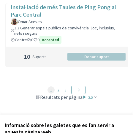
Instal·lació de més Taules de Ping Pong al
Parc Central
Omar Aceves
1.3 Generar espais públics de convivència i joc, inclusius,
nets i segurs
Centre
0
0
Accepted
10
Suports
Donar suport
1
2
3
Resultats per pàgina:
25
Veure totes les propostes retirades
Informació sobre les galetes que es fan servir a
aquesta pàgina web