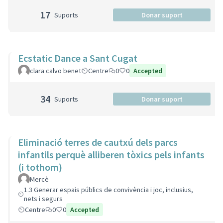
17
Suports
Donar suport
Ecstatic Dance a Sant Cugat
clara calvo benet
Centre
0
0
Accepted
34
Suports
Donar suport
Eliminació terres de cautxú dels parcs
infantils perquè alliberen tòxics pels infants
(i tothom)
Mercè
1.3 Generar espais públics de convivència i joc, inclusius,
nets i segurs
Centre
0
0
Accepted