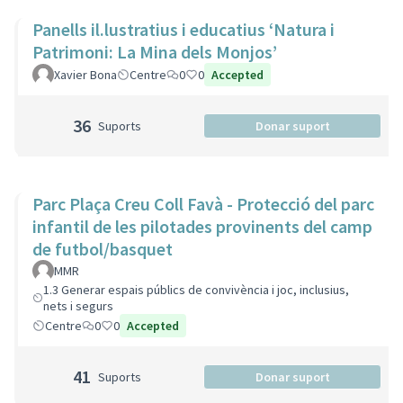
Panells il.lustratius i educatius ‘Natura i
Patrimoni: La Mina dels Monjos’
Xavier Bona
Centre
0
0
Accepted
36
Suports
Donar suport
Parc Plaça Creu Coll Favà - Protecció del parc
infantil de les pilotades provinents del camp
de futbol/basquet
MMR
1.3 Generar espais públics de convivència i joc, inclusius,
nets i segurs
Centre
0
0
Accepted
41
Suports
Donar suport