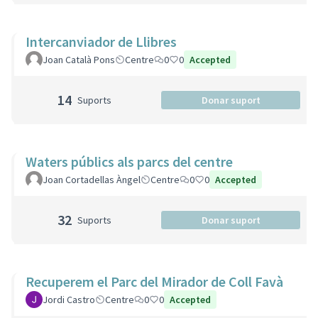
Intercanviador de Llibres
Joan Català Pons
Centre
0
0
Accepted
14
Suports
Donar suport
Waters públics als parcs del centre
Joan Cortadellas Àngel
Centre
0
0
Accepted
32
Suports
Donar suport
Recuperem el Parc del Mirador de Coll Favà
Jordi Castro
Centre
0
0
Accepted