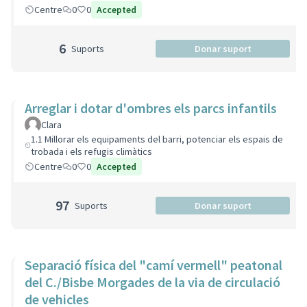
Centre
0
0
Accepted
6
Suports
Donar suport
Arreglar i dotar d'ombres els parcs infantils
Clara
1.1 Millorar els equipaments del barri, potenciar els espais de
trobada i els refugis climàtics
Centre
0
0
Accepted
97
Suports
Donar suport
Separació física del "camí vermell" peatonal
del C./Bisbe Morgades de la via de circulació
de vehicles