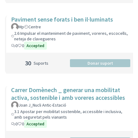
Paviment sense forats i ben il·luminats
Mp
Centre
2.6 Impulsar el manteniment de paviment, voreres, escocells,
neteja de clavegueres
0
0
Accepted
30
Suports
Donar suport
Carrer Domènech _ generar una mobilitat
activa, sostenible i amb voreres accessibles
Joan J_Nucli Antic-Estació
3.1 Apostar per mobilitat sostenible, accessible i inclusiva,
amb seguretat pels vianants
0
0
Accepted