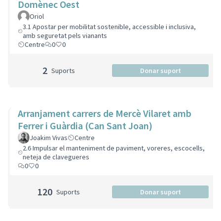
Domènec Oest
Oriol
3.1 Apostar per mobilitat sostenible, accessible i inclusiva,
amb seguretat pels vianants
Centre
0
0
2
Suports
Donar suport
Arranjament carrers de Mercè Vilaret amb
Ferrer i Guàrdia (Can Sant Joan)
Joakim Vivas
Centre
2.6 Impulsar el manteniment de paviment, voreres, escocells,
neteja de clavegueres
0
0
120
Suports
Donar suport