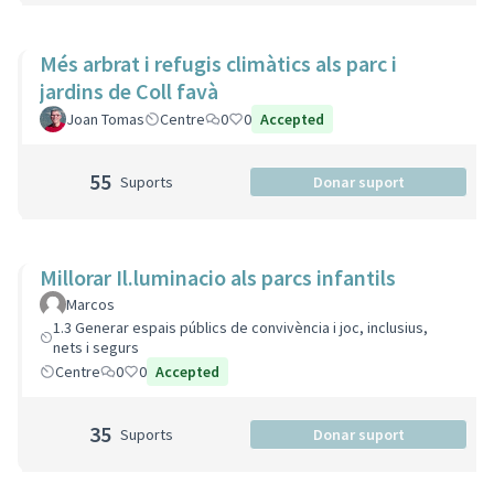
Més arbrat i refugis climàtics als parc i
jardins de Coll favà
Joan Tomas
Centre
0
0
Accepted
55
Suports
Donar suport
Millorar Il.luminacio als parcs infantils
Marcos
1.3 Generar espais públics de convivència i joc, inclusius,
nets i segurs
Centre
0
0
Accepted
35
Suports
Donar suport