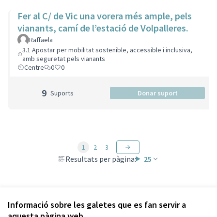
Fer al C/ de Vic una vorera més ample, pels
vianants, camí de l’estació de Volpalleres.
Raffaela
3.1 Apostar per mobilitat sostenible, accessible i inclusiva,
amb seguretat pels vianants
Centre
0
0
9
Suports
Donar suport
1
2
3
Resultats per pàgina:
25
Veure totes les propostes retirades
Informació sobre les galetes que es fan servir a
aquesta pàgina web