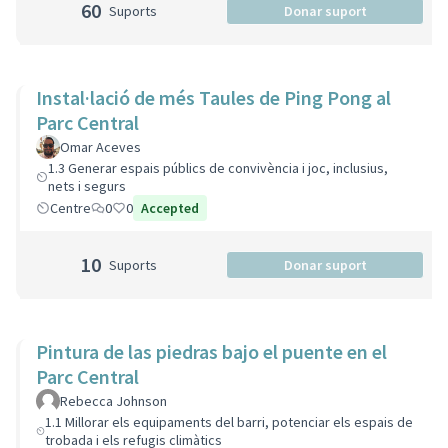
60
Suports
Donar suport
Instal·lació de més Taules de Ping Pong al
Parc Central
Omar Aceves
1.3 Generar espais públics de convivència i joc, inclusius,
nets i segurs
Centre
0
0
Accepted
10
Suports
Donar suport
Pintura de las piedras bajo el puente en el
Parc Central
Rebecca Johnson
1.1 Millorar els equipaments del barri, potenciar els espais de
trobada i els refugis climàtics