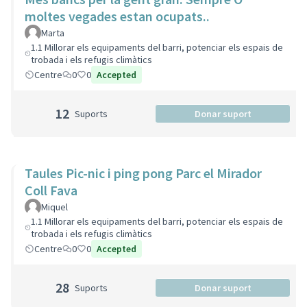
moltes vegades estan ocupats..
Marta
1.1 Millorar els equipaments del barri, potenciar els espais de
trobada i els refugis climàtics
Centre
0
0
Accepted
12
Suports
Donar suport
Taules Pic-nic i ping pong Parc el Mirador
Coll Fava
Miquel
1.1 Millorar els equipaments del barri, potenciar els espais de
trobada i els refugis climàtics
Centre
0
0
Accepted
28
Suports
Donar suport