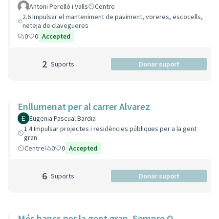
Antoni Perelló i Valls
Centre
2.6 Impulsar el manteniment de paviment, voreres, escocells,
neteja de clavegueres
0
0
Accepted
2
Suports
Donar suport
Enllumenat per al carrer Alvarez
Eugenia Pascual Bardia
1.4 Impulsar projectes i residències públiques per a la gent
gran
Centre
0
0
Accepted
6
Suports
Donar suport
Més bancs per la gent gran. Sempre O