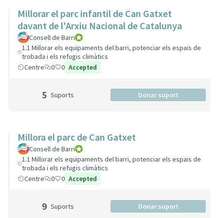
Millorar el parc infantil de Can Gatxet
davant de l'Arxiu Nacional de Catalunya
Consell de Barri
Consell de Barri
1.1 Millorar els equipaments del barri, potenciar els espais de
trobada i els refugis climàtics
Centre
0
0
Accepted
5
Suports
Donar suport
Millora el parc de Can Gatxet
Consell de Barri
Consell de Barri
1.1 Millorar els equipaments del barri, potenciar els espais de
trobada i els refugis climàtics
Centre
0
0
Accepted
9
Suports
Donar suport