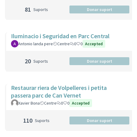
81
Suports
Donar suport
Iluminacio i Seguridad en Parc Central
Antonio landa pere
Centre
0
0
Accepted
20
Suports
Donar suport
Restaurar riera de Volpelleres i petita
passera parc de Can Vernet
Xavier Bona
Centre
0
0
Accepted
110
Suports
Donar suport