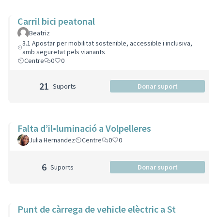
Carril bici peatonal
Beatriz
3.1 Apostar per mobilitat sostenible, accessible i inclusiva,
amb seguretat pels vianants
Centre
0
0
21
Suports
Donar suport
Falta d’il•luminació a Volpelleres
Julia Hernandez
Centre
0
0
6
Suports
Donar suport
Punt de càrrega de vehicle elèctric a St