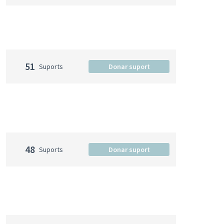
51
Suports
Donar suport
48
Suports
Donar suport