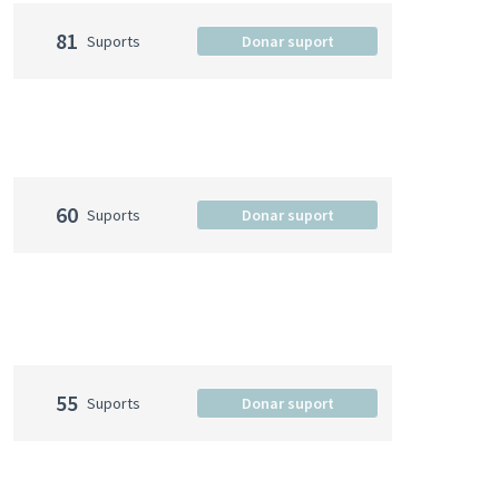
81
Suports
Donar suport
60
Suports
Donar suport
55
Suports
Donar suport