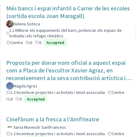
Més bancs i espai infantil a Carrer de les escoles
(sortida escola Joan Maragall)
Helena Sotoca
1.1 Millorar els equipaments del barri, potenciar els espais de
trobada i els refugis climàtics
Centre
0
0
Accepted
Proposta per donar nom oficial a aquest espai
com a Placa de l’escultor Xavier Agraz, en
reconeixement a la seva contribució artística i
cultural
Magda Agraz
1.2 Incentivar projectes i activitats i teixit associatiu
Centre
0
0
Accepted
Cinefòrum a la fresca a l'Amfiteatre
Xarxa Monestir SantFrancesc
1.2 Incentivar projectes i activitats i teixit associatiu
Centre