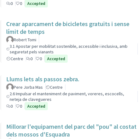
0
0
Accepted
Crear aparcament de bicicletes gratuïts i sense
límit de temps
Robert Tomi
3.1 Apostar per mobilitat sostenible, accessible i inclusiva, amb
seguretat pels vianants
Centre
0
0
Accepted
Llums lets als passos zebra.
Pere Jorba Mas
Centre
2.6 Impulsar el manteniment de paviment, voreres, escocells,
neteja de clavegueres
0
0
Accepted
Millorar l'equipament del parc del "pou" al costat
dels mossos d'Esquadra