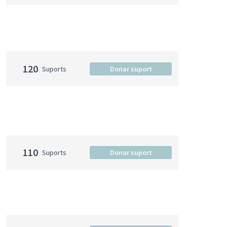
120
Suports
Donar suport
110
Suports
Donar suport