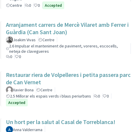
Centre
0
0
Accepted
Arranjament carrers de Mercè Vilaret amb Ferrer i
Guàrdia (Can Sant Joan)
Joakim Vivas
Centre
2.6 Impulsar el manteniment de paviment, voreres, escocells,
neteja de clavegueres
0
0
Restaurar riera de Volpelleres i petita passera parc
de Can Vernet
Xavier Bona
Centre
2.5 Millorar els espais verds i blaus periurbans
0
0
Accepted
Un hort per la salut al Casal de Torreblanca!
Anna Valderrama