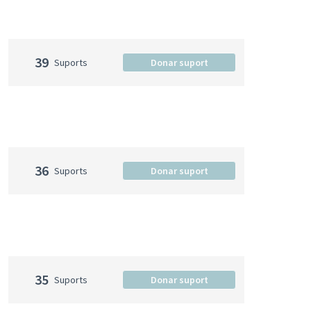
39
Suports
Donar suport
36
Suports
Donar suport
35
Suports
Donar suport