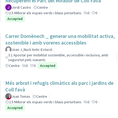
Recuperem el Parc del Mirador de Coll Favà
Jordi Castro
Centre
2.5 Millorar els espais verds i blaus periurbans
0
0
Accepted
Carrer Domènech _ generar una mobilitat activa,
sostenible i amb voreres accessibles
Joan J_Nucli Antic-Estació
3.1 Apostar per mobilitat sostenible, accessible i inclusiva, amb
seguretat pels vianants
Centre
0
0
Accepted
Més arbrat i refugis climàtics als parc i jardins de
Coll favà
Joan Tomas
Centre
2.5 Millorar els espais verds i blaus periurbans
0
0
Accepted