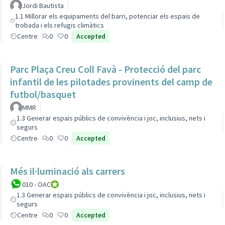
Jordi Bautista
1.1 Millorar els equipaments del barri, potenciar els espais de
trobada i els refugis climàtics
Centre
0
0
Accepted
Parc Plaça Creu Coll Favà - Protecció del parc
infantil de les pilotades provinents del camp de
futbol/basquet
MMR
1.3 Generar espais públics de convivència i joc, inclusius, nets i
segurs
Centre
0
0
Accepted
Més il·luminació als carrers
010 - OAC
010 - Oficina d'Atenció Ciutadana
1.3 Generar espais públics de convivència i joc, inclusius, nets i
segurs
Centre
0
0
Accepted