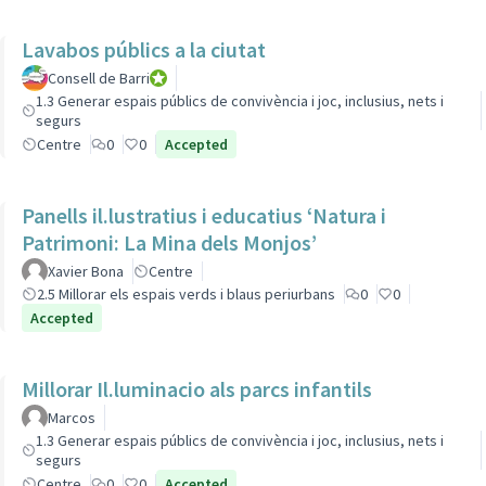
Lavabos públics a la ciutat
Consell de Barri
Consell de Barri
1.3 Generar espais públics de convivència i joc, inclusius, nets i
segurs
Centre
0
0
Accepted
Panells il.lustratius i educatius ‘Natura i
Patrimoni: La Mina dels Monjos’
Xavier Bona
Centre
2.5 Millorar els espais verds i blaus periurbans
0
0
Accepted
Millorar Il.luminacio als parcs infantils
Marcos
1.3 Generar espais públics de convivència i joc, inclusius, nets i
segurs
Centre
0
0
Accepted