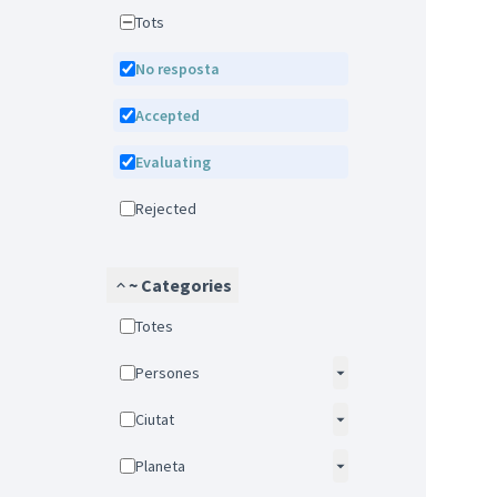
Tots
No resposta
Accepted
Evaluating
Rejected
~ Categories
Totes
Persones
Ciutat
Planeta