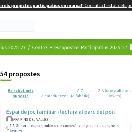
 els projectes participatius en marxa?
-
Consulta l'estat dels pr
M
tius 2025-27
/
Centre: Pressupostos Participatius 2025-27
54 propostes
Ha rebut més
A-Z
Z-A (ordre alfabèti
suports
Aleatori
Recent
(Alfabètic)
invers)
Espai de joc familiar i lectura al parc del pou
AFA PINS DEL VALLÈS
1.3 Generar espais públics de convivència i joc, inclusius, nets i
segurs