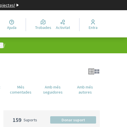
ojectes!
Ajuda
Trobades
Activitat
Entra
enú d'usuari
/
c
Més
Amb més
Amb més
comentades
seguidores
autores
159
Suports
Donar suport