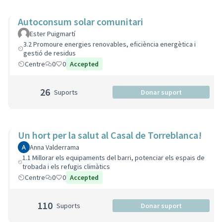
Autoconsum solar comunitari
Ester Puigmartí
3.2 Promoure energies renovables, eficiència energètica i
gestió de residus
Centre
0
0
Accepted
26
Suports
Donar suport
Un hort per la salut al Casal de Torreblanca!
Anna Valderrama
1.1 Millorar els equipaments del barri, potenciar els espais de
trobada i els refugis climàtics
Centre
0
0
Accepted
110
Suports
Donar suport