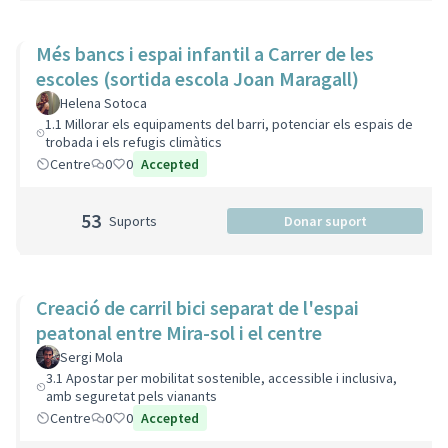
Més bancs i espai infantil a Carrer de les
escoles (sortida escola Joan Maragall)
Helena Sotoca
1.1 Millorar els equipaments del barri, potenciar els espais de
trobada i els refugis climàtics
Centre
0
0
Accepted
53
Suports
Donar suport
Creació de carril bici separat de l'espai
peatonal entre Mira-sol i el centre
Sergi Mola
3.1 Apostar per mobilitat sostenible, accessible i inclusiva,
amb seguretat pels vianants
Centre
0
0
Accepted