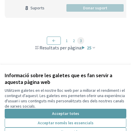
8
Suports
Donar suport
1
2
3
Resultats per pàgina:
25
Veure totes les propostes retirades
Informació sobre les galetes que es fan servir a
aquesta pàgina web
Utilitzem galetes en el nostre lloc web per a millorar el rendiment i el
Termes i condicions d'ús
contingut d'aquest. Les galetes ens permeten oferir una experiència
Configuració de les galetes
d'usuari i uns continguts més personalitzats des dels nostres canals
Decidim Sant Cugat a X
Decidim Sant Cugat a Facebook
Decidim Sant Cugat a Instagram
Decidim Sant Cugat a GitHub
de xarxes socials.
(Enllaç extern)
(Enllaç extern)
(Enllaç extern)
(Enllaç extern)
Acceptar totes
Acceptar només les essencials
Amb llicènc
(Enllaç exte