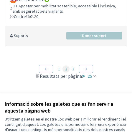
3.1 Apostar per mobilitat sostenible, accessible i inclusiva,
amb seguretat pels vianants
Centre
0
0
4
Suports
Donar suport
1
2
3
Resultats per pàgina:
25
Veure totes les propostes retirades
Informació sobre les galetes que es fan servir a
aquesta pàgina web
Utilitzem galetes en el nostre lloc web per a millorar el rendiment i el
Termes i condicions d'ús
contingut d'aquest. Les galetes ens permeten oferir una experiència
Configuració de les galetes
d'usuari i uns continguts més personalitzats des dels nostres canals
Decidim Sant Cugat a X
Decidim Sant Cugat a Facebook
Decidim Sant Cugat a Instagram
Decidim Sant Cugat a GitHub