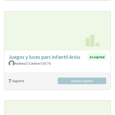
Juegos y luces parc infantil Arxiu
Accepted
Andrea
Centre
0
0
7
Suports
Donar suport