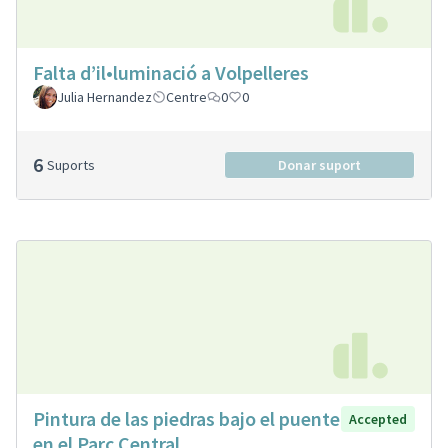
Falta d’il•luminació a Volpelleres
Julia Hernandez
Centre
0
0
6
Suports
Donar suport
Pintura de las piedras bajo el puente
Accepted
en el Parc Central