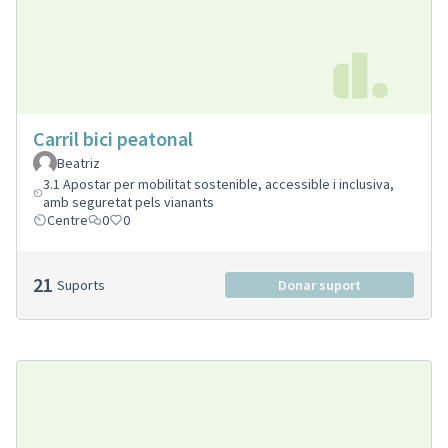
Carril bici peatonal
Beatriz
3.1 Apostar per mobilitat sostenible, accessible i inclusiva,
amb seguretat pels vianants
Centre
0
0
21
Suports
Donar suport