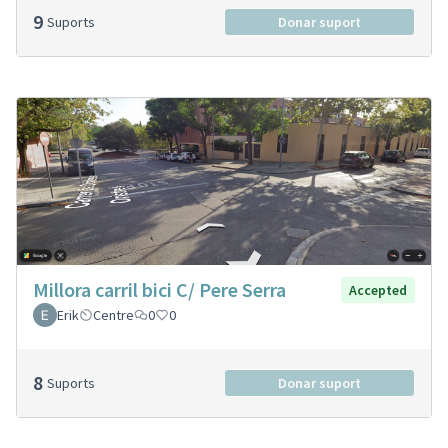
9
Suports
Donar suport
Millora carril bici C/ Pere Serra
Accepted
Erik
Centre
0
0
8
Suports
Donar suport