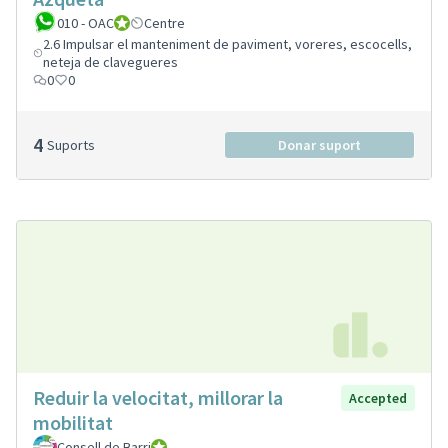
010 - OAC
010 - Oficina d'Atenció Ciutadana
Centre
2.6 Impulsar el manteniment de paviment, voreres, escocells,
neteja de clavegueres
0
0
4
Suports
Donar suport
Reduir la velocitat, millorar la
Accepted
mobilitat
Consell de Barri
Consell de Barri