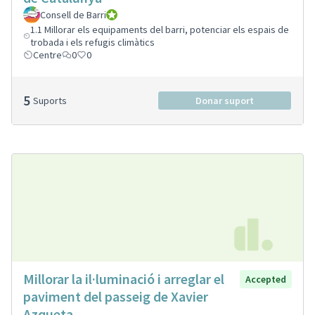
Consell de Barri
Consell de Barri
1.1 Millorar els equipaments del barri, potenciar els espais de
trobada i els refugis climàtics
Centre
0
0
5
Suports
Donar suport
Millorar la il·luminació i arreglar el
Accepted
paviment del passeig de Xavier
Azqueta