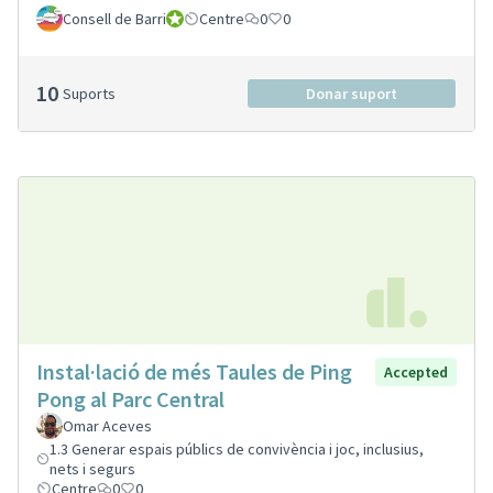
Consell de Barri
Consell de Barri
Centre
0
0
10
Suports
Donar suport
Instal·lació de més Taules de Ping
Accepted
Pong al Parc Central
Omar Aceves
1.3 Generar espais públics de convivència i joc, inclusius,
nets i segurs
Centre
0
0