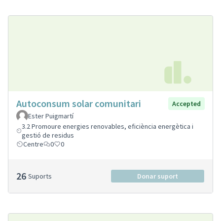
Autoconsum solar comunitari
Accepted
Ester Puigmartí
3.2 Promoure energies renovables, eficiència energètica i
gestió de residus
Centre
0
0
26
Suports
Donar suport