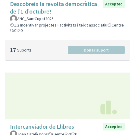
Descobreix la revolta democràtica
Accepted
de l’1 d’octubre!
ANC_SantCugat2025
1.2 Incentivar projectes i activitats i teixit associatiu
Centre
0
0
17
Suports
Donar suport
Intercanviador de Llibres
Accepted
Joan Català Pons
Centre
0
0