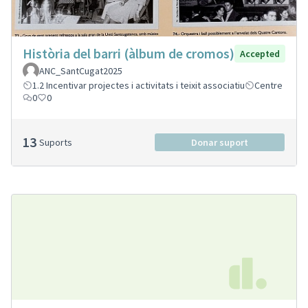
Història del barri (àlbum de cromos)
Accepted
ANC_SantCugat2025
1.2 Incentivar projectes i activitats i teixit associatiu
Centre
0
0
13
Suports
Donar suport