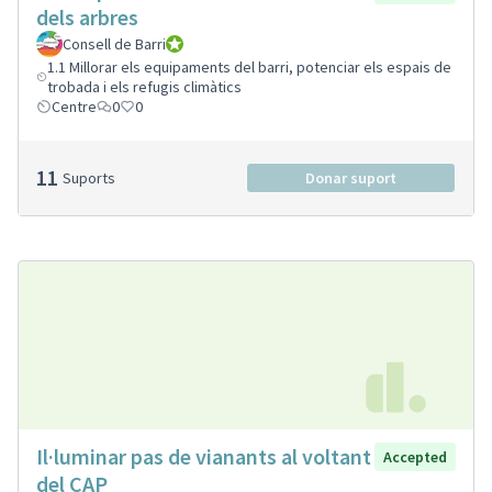
dels arbres
Consell de Barri
Consell de Barri
1.1 Millorar els equipaments del barri, potenciar els espais de
trobada i els refugis climàtics
Centre
0
0
11
Suports
Donar suport
Il·luminar pas de vianants al voltant
Accepted
del CAP