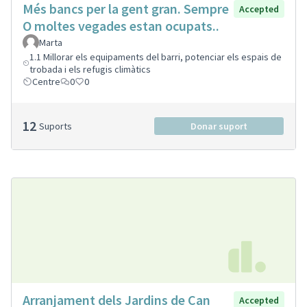
Més bancs per la gent gran. Sempre
Accepted
O moltes vegades estan ocupats..
Marta
1.1 Millorar els equipaments del barri, potenciar els espais de
trobada i els refugis climàtics
Centre
0
0
12
Suports
Donar suport
Arranjament dels Jardins de Can
Accepted