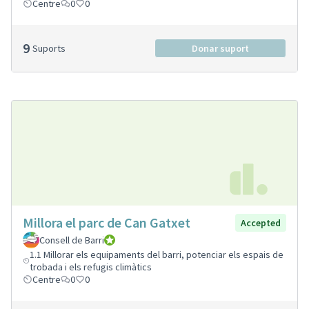
Centre
0
0
9
Suports
Donar suport
Millora el parc de Can Gatxet
Accepted
Consell de Barri
Consell de Barri
1.1 Millorar els equipaments del barri, potenciar els espais de
trobada i els refugis climàtics
Centre
0
0