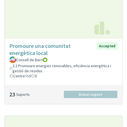
Promoure una comunitat
Accepted
energètica local
Consell de Barri
Consell de Barri
3.2 Promoure energies renovables, eficiència energètica i
gestió de residus
Centre
0
0
23
Suports
Donar suport