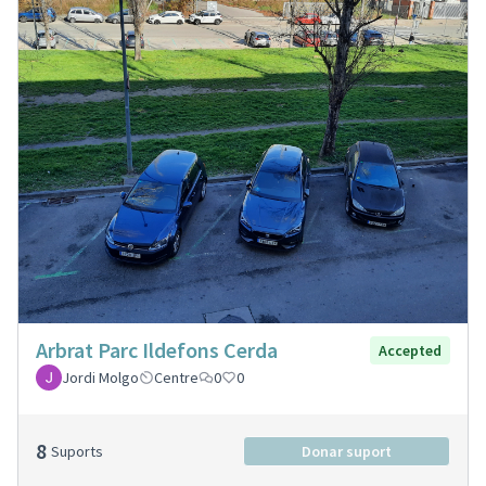
Arbrat Parc Ildefons Cerda
Accepted
Jordi Molgo
Centre
0
0
8
Suports
Donar suport