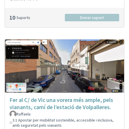
10
Suports
Donar suport
Fer al C/ de Vic una vorera més ample, pels
vianants, camí de l’estació de Volpalleres.
Raffaela
3.1 Apostar per mobilitat sostenible, accessible i inclusiva,
amb seguretat pels vianants