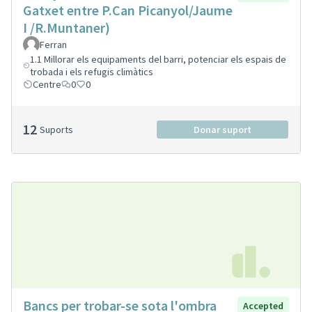
Gatxet entre P.Can Picanyol/Jaume
I /R.Muntaner)
Ferran
1.1 Millorar els equipaments del barri, potenciar els espais de
trobada i els refugis climàtics
Centre
0
0
12
Suports
Donar suport
Bancs per trobar-se sota l'ombra
Accepted