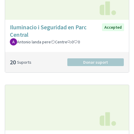
Iluminacio i Seguridad en Parc
Accepted
Central
Antonio landa pere
Centre
0
0
20
Suports
Donar suport