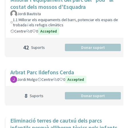
costat dels mossos d'Esquadra
Jordi Bautista
1.1 Millorar els equipaments del barri, potenciar els espais de
trobada i els refugis climàtics
Centre
0
0
Accepted
42
Suports
Donar suport
Arbrat Parc Ildefons Cerda
Jordi Molgo
Centre
0
0
Accepted
8
Suports
Donar suport
Eliminació terres de cautxú dels parcs
infantils perquè alliberen tòxics pels infants