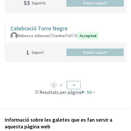
53
Suports
Donar suport
Celebració Torre Negre
Rebecca Johnson
Centre
0
0
Accepted
1
Suport
Donar suport
1
2
Resultats per pàgina:
50
Veure totes les propostes retirades
Informació sobre les galetes que es fan servir a
aquesta pàgina web