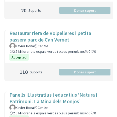
20
Suports
Donar suport
Restaurar riera de Volpelleres i petita
passera parc de Can Vernet
Xavier Bona
Centre
2.5 Millorar els espais verds i blaus periurbans
0
0
Accepted
110
Suports
Donar suport
Panells il.lustratius i educatius ‘Natura i
Patrimoni: La Mina dels Monjos’
Xavier Bona
Centre
2.5 Millorar els espais verds i blaus periurbans
0
0