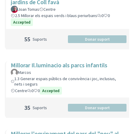
jardins de Coll favà
Joan Tomas
Centre
2.5 Millorar els espais verds i blaus periurbans
0
0
Accepted
55
Suports
Donar suport
Millorar Il.luminacio als parcs infantils
Marcos
1.3 Generar espais públics de convivència i joc, inclusius,
nets i segurs
Centre
0
0
Accepted
35
Suports
Donar suport
Millorar l'equipament del parc del "pou" al