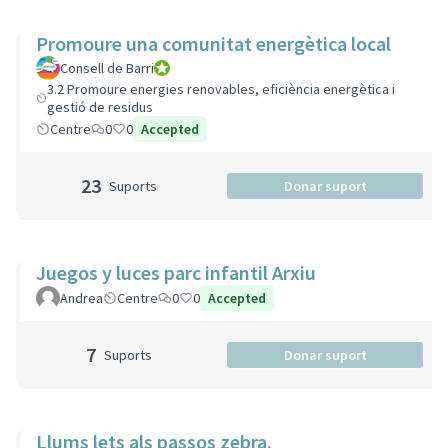
Promoure una comunitat energètica local
Consell de Barri
Consell de Barri
3.2 Promoure energies renovables, eficiència energètica i
gestió de residus
Centre
0
0
Accepted
23
Suports
Donar suport
Juegos y luces parc infantil Arxiu
Andrea
Centre
0
0
Accepted
7
Suports
Donar suport
Llums lets als passos zebra.