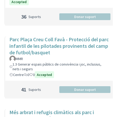
Accepted
36
Suports
Donar suport
Parc Plaça Creu Coll Favà - Protecció del parc
infantil de les pilotades provinents del camp
de futbol/basquet
MMR
1.3 Generar espais públics de convivència i joc, inclusius,
nets i segurs
Centre
0
0
Accepted
41
Suports
Donar suport
Més arbrat i refugis climàtics als parc i