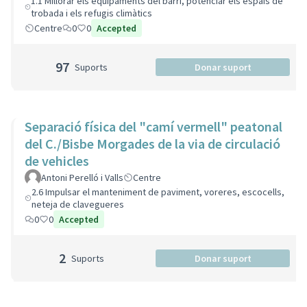
1.1 Millorar els equipaments del barri, potenciar els espais de
trobada i els refugis climàtics
Centre
0
0
Accepted
97
Suports
Donar suport
Separació física del "camí vermell" peatonal
del C./Bisbe Morgades de la via de circulació
de vehicles
Antoni Perelló i Valls
Centre
2.6 Impulsar el manteniment de paviment, voreres, escocells,
neteja de clavegueres
0
0
Accepted
2
Suports
Donar suport