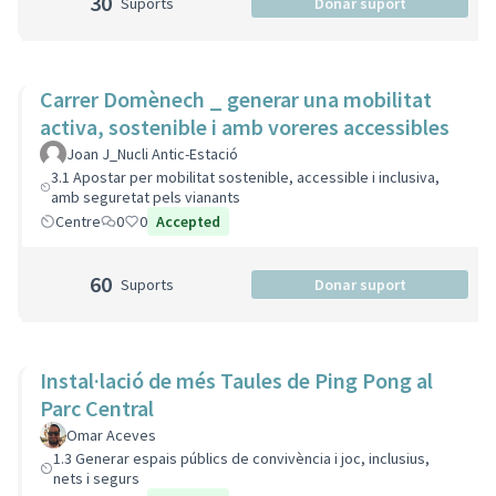
30
Suports
Donar suport
Carrer Domènech _ generar una mobilitat
activa, sostenible i amb voreres accessibles
Joan J_Nucli Antic-Estació
3.1 Apostar per mobilitat sostenible, accessible i inclusiva,
amb seguretat pels vianants
Centre
0
0
Accepted
60
Suports
Donar suport
Instal·lació de més Taules de Ping Pong al
Parc Central
Omar Aceves
1.3 Generar espais públics de convivència i joc, inclusius,
nets i segurs