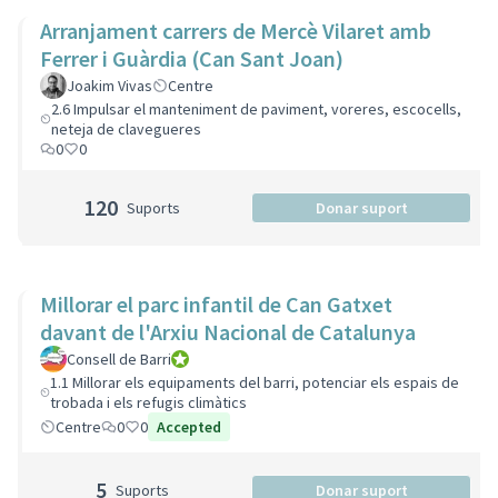
Arranjament carrers de Mercè Vilaret amb
Ferrer i Guàrdia (Can Sant Joan)
Joakim Vivas
Centre
2.6 Impulsar el manteniment de paviment, voreres, escocells,
neteja de clavegueres
0
0
120
Suports
Donar suport
Millorar el parc infantil de Can Gatxet
davant de l'Arxiu Nacional de Catalunya
Consell de Barri
Consell de Barri
1.1 Millorar els equipaments del barri, potenciar els espais de
trobada i els refugis climàtics
Centre
0
0
Accepted
5
Suports
Donar suport