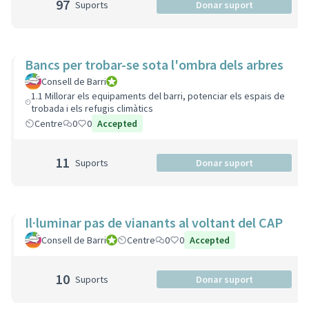
97
Suports
Donar suport
Bancs per trobar-se sota l'ombra dels arbres
Consell de Barri
Consell de Barri
1.1 Millorar els equipaments del barri, potenciar els espais de
trobada i els refugis climàtics
Centre
0
0
Accepted
11
Suports
Donar suport
Il·luminar pas de vianants al voltant del CAP
Consell de Barri
Consell de Barri
Centre
0
0
Accepted
10
Suports
Donar suport