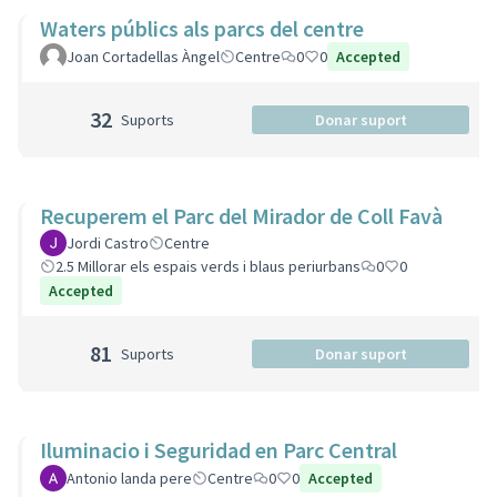
Waters públics als parcs del centre
Joan Cortadellas Àngel
Centre
0
0
Accepted
32
Suports
Donar suport
Recuperem el Parc del Mirador de Coll Favà
Jordi Castro
Centre
2.5 Millorar els espais verds i blaus periurbans
0
0
Accepted
81
Suports
Donar suport
Iluminacio i Seguridad en Parc Central
Antonio landa pere
Centre
0
0
Accepted