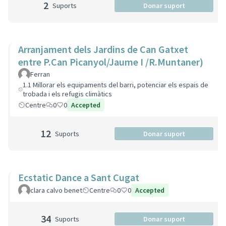
2
Suports
Donar suport
Arranjament dels Jardins de Can Gatxet
entre P.Can Picanyol/Jaume I /R.Muntaner)
Ferran
1.1 Millorar els equipaments del barri, potenciar els espais de
trobada i els refugis climàtics
Centre
0
0
Accepted
12
Suports
Donar suport
Ecstatic Dance a Sant Cugat
clara calvo benet
Centre
0
0
Accepted
34
Suports
Donar suport