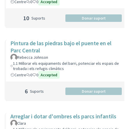
Centre
0
0
Accepted
10
Suports
Donar suport
Pintura de las piedras bajo el puente en el
Parc Central
Rebecca Johnson
1.1 Millorar els equipaments del barri, potenciar els espais de
trobada i els refugis climàtics
Centre
0
0
Accepted
6
Suports
Donar suport
Arreglar i dotar d'ombres els parcs infantils
Clara