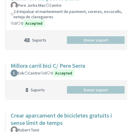
Pere Jorba Mas
Centre
2.6 Impulsar el manteniment de paviment, voreres, escocells,
neteja de clavegueres
0
0
Accepted
48
Suports
Donar suport
Millora carril bici C/ Pere Serra
Erik
Centre
0
0
Accepted
8
Suports
Donar suport
Crear aparcament de bicicletes gratuïts i
sense límit de temps
Robert Tomi