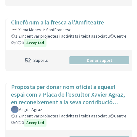
Cinefòrum a la fresca a l'Amfiteatre
Xarxa Monestir SantFrancesc
1.2 Incentivar projectes i activitats i teixit associatiu
Centre
0
0
Accepted
52
Suports
Donar suport
Proposta per donar nom oficial a aquest
espai com a Placa de l’escultor Xavier Agraz,
en reconeixement a la seva contribució
artística i cultural
Magda Agraz
1.2 Incentivar projectes i activitats i teixit associatiu
Centre
0
0
Accepted