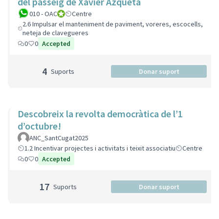
del passeig de Xavier Azqueta
010 - OAC
010 - Oficina d'Atenció Ciutadana
Centre
2.6 Impulsar el manteniment de paviment, voreres, escocells,
neteja de clavegueres
0
0
Accepted
4
Suports
Donar suport
Descobreix la revolta democràtica de l’1
d’octubre!
ANC_SantCugat2025
1.2 Incentivar projectes i activitats i teixit associatiu
Centre
0
0
Accepted
17
Suports
Donar suport