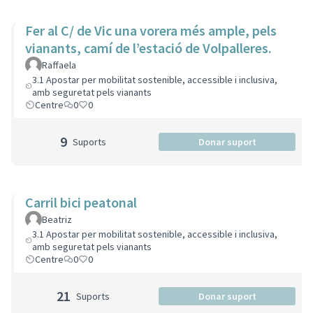
Fer al C/ de Vic una vorera més ample, pels
vianants, camí de l’estació de Volpalleres.
Raffaela
3.1 Apostar per mobilitat sostenible, accessible i inclusiva,
amb seguretat pels vianants
Centre
0
0
9
Suports
Donar suport
Carril bici peatonal
Beatriz
3.1 Apostar per mobilitat sostenible, accessible i inclusiva,
amb seguretat pels vianants
Centre
0
0
21
Suports
Donar suport