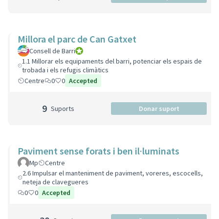
Millora el parc de Can Gatxet
Consell de Barri
Consell de Barri
1.1 Millorar els equipaments del barri, potenciar els espais de
trobada i els refugis climàtics
Centre
0
0
Accepted
9
Suports
Donar suport
Paviment sense forats i ben il·luminats
Mp
Centre
2.6 Impulsar el manteniment de paviment, voreres, escocells,
neteja de clavegueres
0
0
Accepted