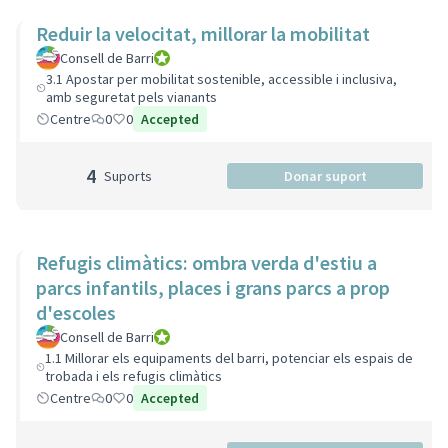
Reduir la velocitat, millorar la mobilitat
Consell de Barri
Consell de Barri
3.1 Apostar per mobilitat sostenible, accessible i inclusiva,
amb seguretat pels vianants
Centre
0
0
Accepted
4
Suports
Donar suport
Refugis climàtics: ombra verda d'estiu a
parcs infantils, places i grans parcs a prop
d'escoles
Consell de Barri
Consell de Barri
1.1 Millorar els equipaments del barri, potenciar els espais de
trobada i els refugis climàtics
Centre
0
0
Accepted