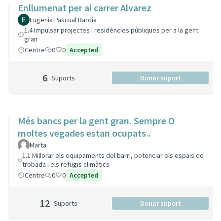
Enllumenat per al carrer Alvarez
Eugenia Pascual Bardia
1.4 Impulsar projectes i residències públiques per a la gent
gran
Centre
0
0
Accepted
6
Suports
Donar suport
Més bancs per la gent gran. Sempre O
moltes vegades estan ocupats..
Marta
1.1 Millorar els equipaments del barri, potenciar els espais de
trobada i els refugis climàtics
Centre
0
0
Accepted
12
Suports
Donar suport