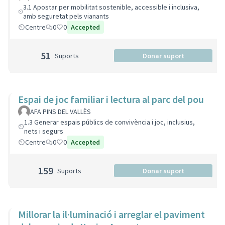
3.1 Apostar per mobilitat sostenible, accessible i inclusiva,
amb seguretat pels vianants
Centre
0
0
Accepted
51
Suports
Donar suport
Espai de joc familiar i lectura al parc del pou
AFA PINS DEL VALLÈS
1.3 Generar espais públics de convivència i joc, inclusius,
nets i segurs
Centre
0
0
Accepted
159
Suports
Donar suport
Millorar la il·luminació i arreglar el paviment