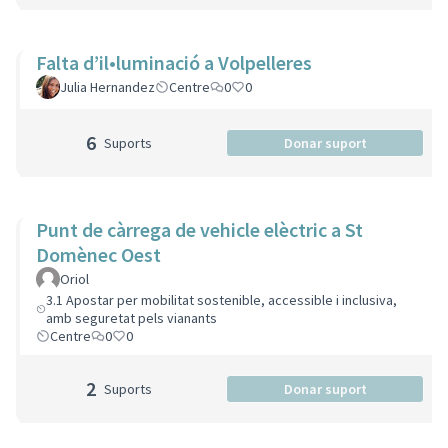
Falta d’il•luminació a Volpelleres
Julia Hernandez
Centre
0
0
6
Suports
Donar suport
Punt de càrrega de vehicle elèctric a St
Domènec Oest
Oriol
3.1 Apostar per mobilitat sostenible, accessible i inclusiva,
amb seguretat pels vianants
Centre
0
0
2
Suports
Donar suport