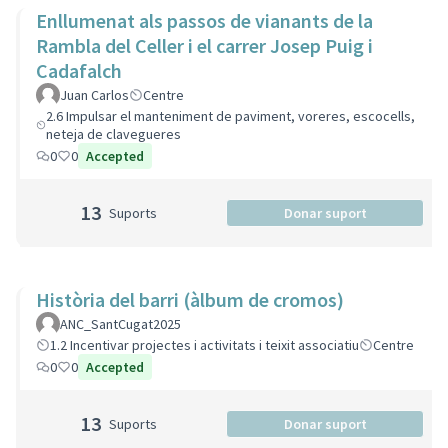
Enllumenat als passos de vianants de la
Rambla del Celler i el carrer Josep Puig i
Cadafalch
Juan Carlos
Centre
2.6 Impulsar el manteniment de paviment, voreres, escocells,
neteja de clavegueres
0
0
Accepted
13
Suports
Donar suport
Història del barri (àlbum de cromos)
ANC_SantCugat2025
1.2 Incentivar projectes i activitats i teixit associatiu
Centre
0
0
Accepted
13
Suports
Donar suport