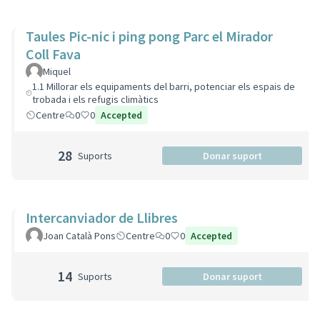
Taules Pic-nic i ping pong Parc el Mirador
Coll Fava
Miquel
1.1 Millorar els equipaments del barri, potenciar els espais de
trobada i els refugis climàtics
Centre
0
0
Accepted
28
Suports
Donar suport
Intercanviador de Llibres
Joan Català Pons
Centre
0
0
Accepted
14
Suports
Donar suport