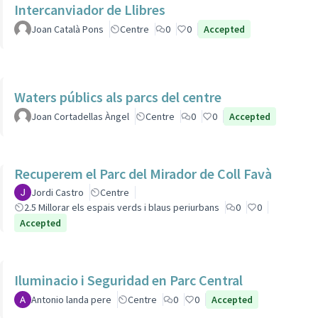
Intercanviador de Llibres
Joan Català Pons
Centre
0
0
Accepted
Waters públics als parcs del centre
Joan Cortadellas Àngel
Centre
0
0
Accepted
Recuperem el Parc del Mirador de Coll Favà
Jordi Castro
Centre
2.5 Millorar els espais verds i blaus periurbans
0
0
Accepted
Iluminacio i Seguridad en Parc Central
Antonio landa pere
Centre
0
0
Accepted