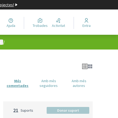
ojectes!
Ajuda
Trobades
Activitat
Entra
enú d'usuari
/
Més
Amb més
Amb més
comentades
seguidores
autores
21
Suports
Donar suport