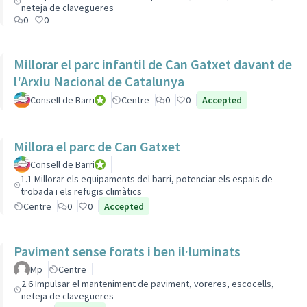
neteja de clavegueres
0
0
Millorar el parc infantil de Can Gatxet davant de
l'Arxiu Nacional de Catalunya
Consell de Barri
Consell de Barri
Centre
0
0
Accepted
Millora el parc de Can Gatxet
Consell de Barri
Consell de Barri
1.1 Millorar els equipaments del barri, potenciar els espais de
trobada i els refugis climàtics
Centre
0
0
Accepted
Paviment sense forats i ben il·luminats
Mp
Centre
2.6 Impulsar el manteniment de paviment, voreres, escocells,
neteja de clavegueres