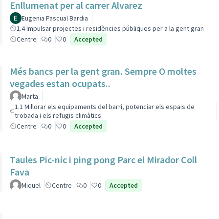
Enllumenat per al carrer Alvarez
Eugenia Pascual Bardia
1.4 Impulsar projectes i residències públiques per a la gent gran
Centre
0
0
Accepted
Més bancs per la gent gran. Sempre O moltes
vegades estan ocupats..
Marta
1.1 Millorar els equipaments del barri, potenciar els espais de
trobada i els refugis climàtics
Centre
0
0
Accepted
Taules Pic-nic i ping pong Parc el Mirador Coll
Fava
Miquel
Centre
0
0
Accepted