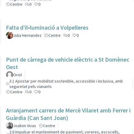
Centre
0
0
Falta d’il•luminació a Volpelleres
Julia Hernandez
Centre
0
0
Punt de càrrega de vehicle elèctric a St Domènec
Oest
Oriol
3.1 Apostar per mobilitat sostenible, accessible i inclusiva, amb
seguretat pels vianants
Centre
0
0
Arranjament carrers de Mercè Vilaret amb Ferrer i
Guàrdia (Can Sant Joan)
Joakim Vivas
Centre
2.6 Impulsar el manteniment de paviment, voreres, escocells,