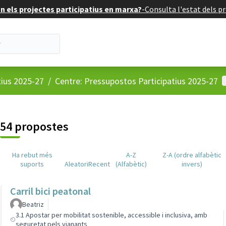
 els projectes participatius en marxa?
-
Consulta l'estat dels pr
M
tius 2025-27
/
Centre: Pressupostos Participatius 2025-27
54 propostes
Ha rebut més
A-Z
Z-A (ordre alfabètic
suports
Aleatori
Recent
(Alfabètic)
invers)
Carril bici peatonal
Beatriz
3.1 Apostar per mobilitat sostenible, accessible i inclusiva, amb
seguretat pels vianants