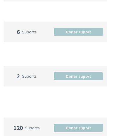
6
Suports
Donar suport
2
Suports
Donar suport
120
Suports
Donar suport