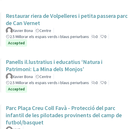
Restaurar riera de Volpelleres i petita passera parc
de Can Vernet
Xavier Bona
Centre
2.5 Millorar els espais verds i blaus periurbans
0
0
Accepted
Panells il.lustratius i educatius ‘Natura i
Patrimoni: La Mina dels Monjos’
Xavier Bona
Centre
2.5 Millorar els espais verds i blaus periurbans
0
0
Accepted
Parc Plaça Creu Coll Favà - Protecció del parc
infantil de les pilotades provinents del camp de
futbol/basquet