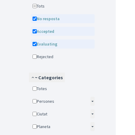
Tots
No resposta
Accepted
Evaluating
Rejected
~ Categories
Totes
Persones
Ciutat
Planeta