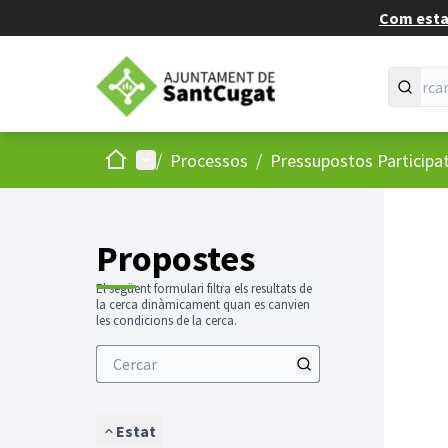
Com estan
Inici
Menú principal
/
Processos
/
Pressupostos Participa
Propostes
El següent formulari filtra els resultats de
la cerca dinàmicament quan es canvien
les condicions de la cerca.
Estat