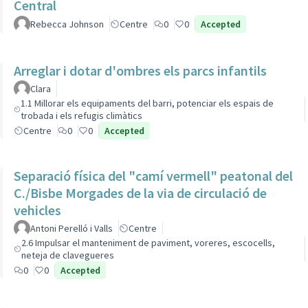
Central
Rebecca Johnson
Centre
0
0
Accepted
Arreglar i dotar d'ombres els parcs infantils
Clara
1.1 Millorar els equipaments del barri, potenciar els espais de
trobada i els refugis climàtics
Centre
0
0
Accepted
Separació física del "camí vermell" peatonal del
C./Bisbe Morgades de la via de circulació de
vehicles
Antoni Perelló i Valls
Centre
2.6 Impulsar el manteniment de paviment, voreres, escocells,
neteja de clavegueres
0
0
Accepted