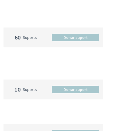
60
Suports
Donar suport
10
Suports
Donar suport