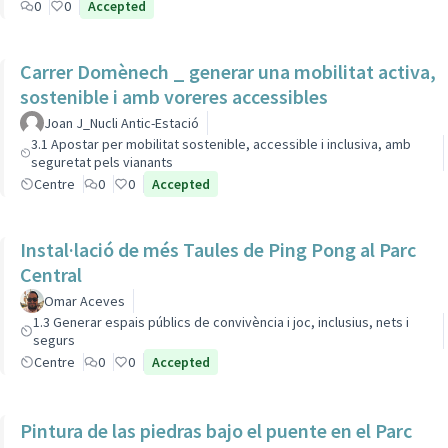
0
0
Accepted
Carrer Domènech _ generar una mobilitat activa,
sostenible i amb voreres accessibles
Joan J_Nucli Antic-Estació
3.1 Apostar per mobilitat sostenible, accessible i inclusiva, amb
seguretat pels vianants
Centre
0
0
Accepted
Instal·lació de més Taules de Ping Pong al Parc
Central
Omar Aceves
1.3 Generar espais públics de convivència i joc, inclusius, nets i
segurs
Centre
0
0
Accepted
Pintura de las piedras bajo el puente en el Parc