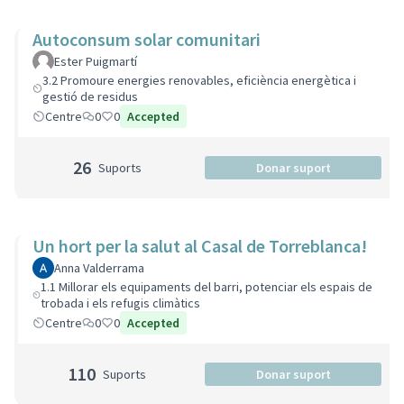
Autoconsum solar comunitari
Ester Puigmartí
3.2 Promoure energies renovables, eficiència energètica i
gestió de residus
Centre
0
0
Accepted
26
Suports
Donar suport
Un hort per la salut al Casal de Torreblanca!
Anna Valderrama
1.1 Millorar els equipaments del barri, potenciar els espais de
trobada i els refugis climàtics
Centre
0
0
Accepted
110
Suports
Donar suport