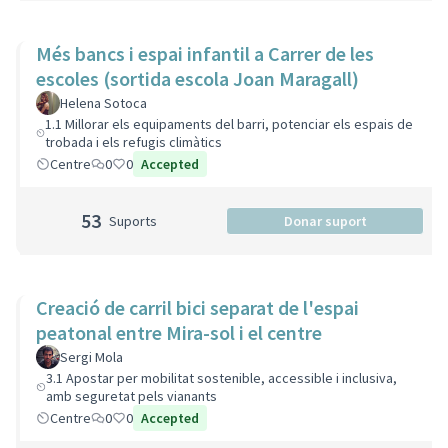
Més bancs i espai infantil a Carrer de les
escoles (sortida escola Joan Maragall)
Helena Sotoca
1.1 Millorar els equipaments del barri, potenciar els espais de
trobada i els refugis climàtics
Centre
0
0
Accepted
53
Suports
Donar suport
Creació de carril bici separat de l'espai
peatonal entre Mira-sol i el centre
Sergi Mola
3.1 Apostar per mobilitat sostenible, accessible i inclusiva,
amb seguretat pels vianants
Centre
0
0
Accepted