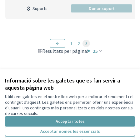
8
Suports
Donar suport
1
2
3
Resultats per pàgina:
25
Veure totes les propostes retirades
Informació sobre les galetes que es fan servir a
aquesta pàgina web
Utilitzem galetes en el nostre lloc web per a millorar el rendiment i el
Termes i condicions d'ús
contingut d'aquest. Les galetes ens permeten oferir una experiència
Configuració de les galetes
d'usuari i uns continguts més personalitzats des dels nostres canals
Decidim Sant Cugat a X
Decidim Sant Cugat a Facebook
Decidim Sant Cugat a Instagram
Decidim Sant Cugat a GitHub
de xarxes socials.
(Enllaç extern)
(Enllaç extern)
(Enllaç extern)
(Enllaç extern)
Acceptar totes
Acceptar només les essencials
Amb llicènc
(Enllaç exte