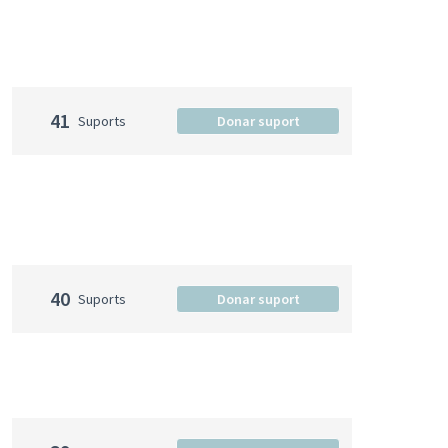
41
Suports
Donar suport
40
Suports
Donar suport