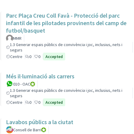
Parc Plaça Creu Coll Favà - Protecció del parc
infantil de les pilotades provinents del camp de
futbol/basquet
MMR
1.3 Generar espais públics de convivència i joc, inclusius, nets i
segurs
Centre
0
0
Accepted
Més il·luminació als carrers
010 - OAC
010 - Oficina d'Atenció Ciutadana
1.3 Generar espais públics de convivència i joc, inclusius, nets i
segurs
Centre
0
0
Accepted
Lavabos públics a la ciutat
Consell de Barri
Consell de Barri