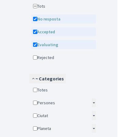
Tots
No resposta
Accepted
Evaluating
Rejected
~ Categories
Totes
Persones
Ciutat
Planeta