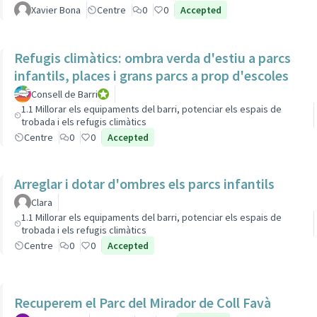
Xavier Bona
Centre
0
0
Accepted
Refugis climàtics: ombra verda d'estiu a parcs
infantils, places i grans parcs a prop d'escoles
Consell de Barri
Consell de Barri
1.1 Millorar els equipaments del barri, potenciar els espais de
trobada i els refugis climàtics
Centre
0
0
Accepted
Arreglar i dotar d'ombres els parcs infantils
Clara
1.1 Millorar els equipaments del barri, potenciar els espais de
trobada i els refugis climàtics
Centre
0
0
Accepted
Recuperem el Parc del Mirador de Coll Favà