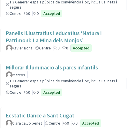
1.3 Generar espais públics de convivència i joc, inclusius, nets i
segurs
Centre
0
0
Accepted
Panells il.lustratius i educatius ‘Natura i
Patrimoni: La Mina dels Monjos’
Xavier Bona
Centre
0
0
Accepted
Millorar Il.luminacio als parcs infantils
Marcos
1.3 Generar espais públics de convivència i joc, inclusius, nets i
segurs
Centre
0
0
Accepted
Ecstatic Dance a Sant Cugat
clara calvo benet
Centre
0
0
Accepted