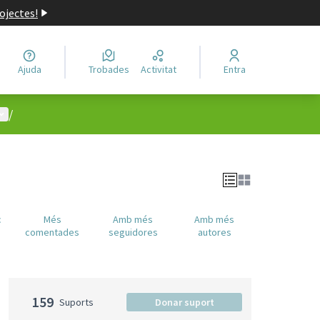
ojectes!
Ajuda
Trobades
Activitat
Entra
enú d'usuari
/
c
Més
Amb més
Amb més
comentades
seguidores
autores
159
Suports
Donar suport