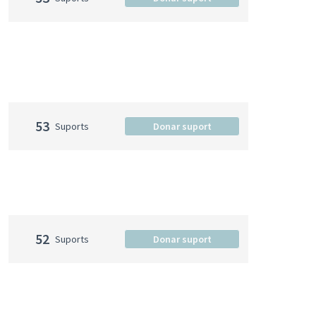
53
Suports
Donar suport
52
Suports
Donar suport