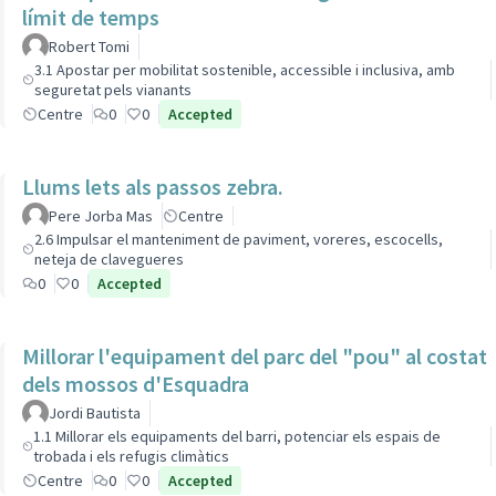
límit de temps
Robert Tomi
3.1 Apostar per mobilitat sostenible, accessible i inclusiva, amb
seguretat pels vianants
Centre
0
0
Accepted
Llums lets als passos zebra.
Pere Jorba Mas
Centre
2.6 Impulsar el manteniment de paviment, voreres, escocells,
neteja de clavegueres
0
0
Accepted
Millorar l'equipament del parc del "pou" al costat
dels mossos d'Esquadra
Jordi Bautista
1.1 Millorar els equipaments del barri, potenciar els espais de
trobada i els refugis climàtics
Centre
0
0
Accepted