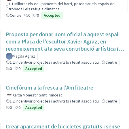
1.1 Millorar els equipaments del barri, potenciar els espais de
trobada i els refugis climàtics
Centre
0
0
Accepted
Proposta per donar nom oficial a aquest espai
com a Placa de l’escultor Xavier Agraz, en
reconeixement a la seva contribució artística i
cultural
Magda Agraz
1.2 Incentivar projectes i activitats i teixit associatiu
Centre
0
0
Accepted
Cinefòrum a la fresca a l'Amfiteatre
Xarxa Monestir SantFrancesc
1.2 Incentivar projectes i activitats i teixit associatiu
Centre
0
0
Accepted
Crear aparcament de bicicletes gratuïts i sense