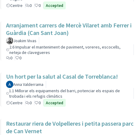
Centre
0
0
Accepted
Arranjament carrers de Mercè Vilaret amb Ferrer i
Guàrdia (Can Sant Joan)
Joakim Vivas
2.6 Impulsar el manteniment de paviment, voreres, escocells,
neteja de clavegueres
0
0
Un hort per la salut al Casal de Torreblanca!
Anna Valderrama
1.1 Millorar els equipaments del barri, potenciar els espais de
trobada i els refugis climàtics
Centre
0
0
Accepted
Restaurar riera de Volpelleres i petita passera parc
de Can Vernet