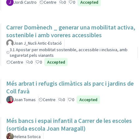
Jordi Castro
Centre
0
0
Accepted
Carrer Domènech _ generar una mobilitat activa,
sostenible i amb voreres accessibles
Joan J_Nucli Antic-Estació
3.1 Apostar per mobilitat sostenible, accessible i inclusiva, amb
seguretat pels vianants
Centre
0
0
Accepted
Més arbrat i refugis climàtics als parc i jardins de
Coll favà
Joan Tomas
Centre
0
0
Accepted
Més bancs i espai infantil a Carrer de les escoles
(sortida escola Joan Maragall)
Helena Sotoca