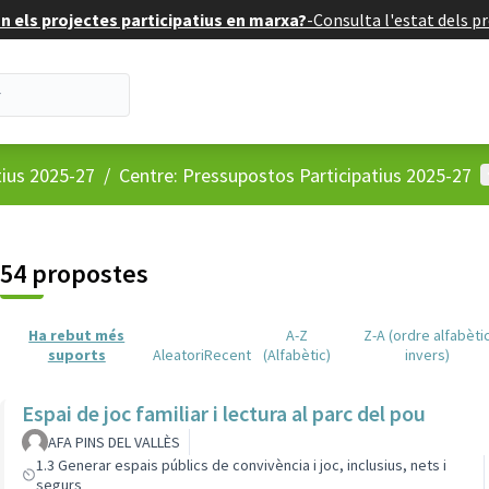
 els projectes participatius en marxa?
-
Consulta l'estat dels pr
M
tius 2025-27
/
Centre: Pressupostos Participatius 2025-27
54 propostes
Ha rebut més
A-Z
Z-A (ordre alfabèti
suports
Aleatori
Recent
(Alfabètic)
invers)
Espai de joc familiar i lectura al parc del pou
AFA PINS DEL VALLÈS
1.3 Generar espais públics de convivència i joc, inclusius, nets i
segurs