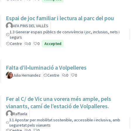
Espai de joc familiar i lectura al parc del pou
AFA PINS DEL VALLÈS
1.3 Generar espais públics de convivència i joc, inclusius, nets i
segurs
Centre
0
0
Accepted
Falta d’il•luminació a Volpelleres
Julia Hernandez
Centre
0
0
Fer al C/ de Vic una vorera més ample, pels
vianants, camí de l’estació de Volpalleres.
Raffaela
3.1 Apostar per mobilitat sostenible, accessible i inclusiva, amb
seguretat pels vianants
Centre
0
0