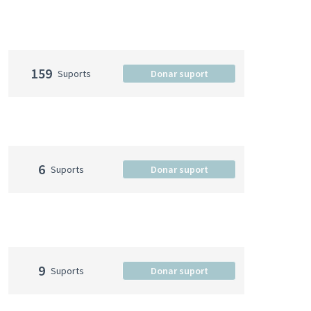
159
Suports
Donar suport
6
Suports
Donar suport
9
Suports
Donar suport