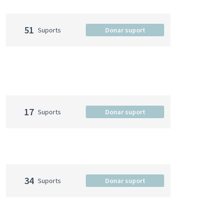
51
Suports
Donar suport
17
Suports
Donar suport
34
Suports
Donar suport