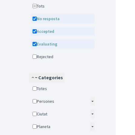
Tots
No resposta
Accepted
Evaluating
Rejected
~ Categories
Totes
Persones
Ciutat
Planeta