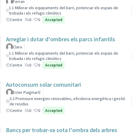
Ferran
1.1 Millorar els equipaments del barri, potenciar els espais de
trobada i els refugis climàtics
Centre
0
0
Accepted
Arreglar i dotar d'ombres els parcs infantils
Clara
1.1 Millorar els equipaments del barri, potenciar els espais de
trobada i els refugis climàtics
Centre
0
0
Accepted
Autoconsum solar comunitari
Ester Puigmartí
3.2 Promoure energies renovables, eficiència energètica i gestió
de residus
Centre
0
0
Accepted
Bancs per trobar-se sota l'ombra dels arbres