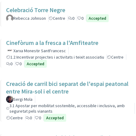
Celebració Torre Negre
Rebecca Johnson
Centre
0
0
Accepted
Cinefòrum a la fresca a l'Amfiteatre
Xarxa Monestir SantFrancesc
1.2 Incentivar projectes i activitats i teixit associatiu
Centre
0
0
Accepted
Creació de carril bici separat de l'espai peatonal
entre Mira-sol i el centre
Sergi Mola
3.1 Apostar per mobilitat sostenible, accessible i inclusiva, amb
seguretat pels vianants
Centre
0
0
Accepted