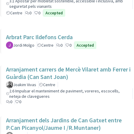
3.1 Apostar per mobilitat sostenible, accessible i inclusiva, amb
seguretat pels vianants
Centre
0
0
Accepted
Arbrat Parc Ildefons Cerda
Jordi Molgo
Centre
0
0
Accepted
Arranjament carrers de Mercè Vilaret amb Ferrer i
Guàrdia (Can Sant Joan)
Joakim Vivas
Centre
2.6 Impulsar el manteniment de paviment, voreres, escocells,
neteja de clavegueres
0
0
Arranjament dels Jardins de Can Gatxet entre
P.Can Picanyol/Jaume I /R.Muntaner)