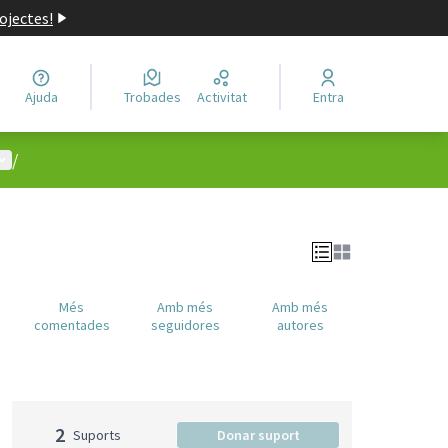
ojectes!
Ajuda
Trobades
Activitat
Entra
enú d'usuari
/
c
Més
Amb més
Amb més
comentades
seguidores
autores
2
Suports
Donar suport