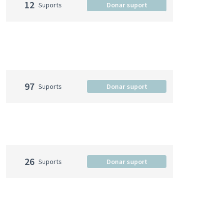
12
Suports
Donar suport
97
Suports
Donar suport
26
Suports
Donar suport