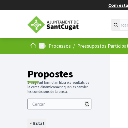
Com estan
Inici
Menú principal
/
Processos
/
Pressupostos Participa
Propostes
El següent formulari filtra els resultats de
la cerca dinàmicament quan es canvien
les condicions de la cerca.
Estat