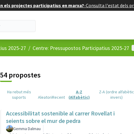
 els projectes participatius en marxa?
-
Consulta l'estat dels pr
M
tius 2025-27
/
Centre: Pressupostos Participatius 2025-27
54 propostes
Ha rebut més
A-Z
Z-A (ordre alfabèti
suports
Aleatori
Recent
(Alfabètic)
invers)
Accessibilitat sostenible al carrer Rovellat i
seients sobre el mur de pedra
Gemma Dalmau