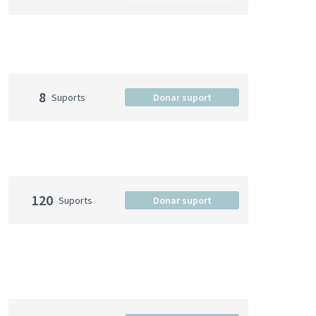
8
Suports
Donar suport
120
Suports
Donar suport