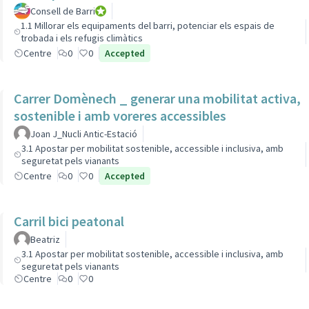
Consell de Barri
Consell de Barri
1.1 Millorar els equipaments del barri, potenciar els espais de
trobada i els refugis climàtics
Centre
0
0
Accepted
Carrer Domènech _ generar una mobilitat activa,
sostenible i amb voreres accessibles
Joan J_Nucli Antic-Estació
3.1 Apostar per mobilitat sostenible, accessible i inclusiva, amb
seguretat pels vianants
Centre
0
0
Accepted
Carril bici peatonal
Beatriz
3.1 Apostar per mobilitat sostenible, accessible i inclusiva, amb
seguretat pels vianants
Centre
0
0