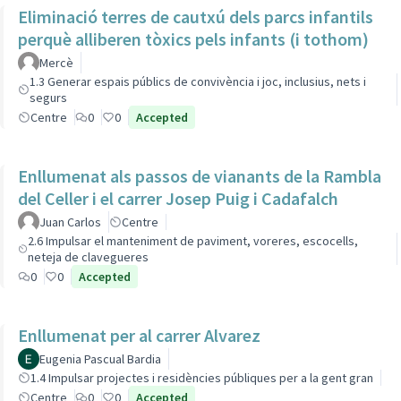
Eliminació terres de cautxú dels parcs infantils
perquè alliberen tòxics pels infants (i tothom)
Mercè
1.3 Generar espais públics de convivència i joc, inclusius, nets i
segurs
Centre
0
0
Accepted
Enllumenat als passos de vianants de la Rambla
del Celler i el carrer Josep Puig i Cadafalch
Juan Carlos
Centre
2.6 Impulsar el manteniment de paviment, voreres, escocells,
neteja de clavegueres
0
0
Accepted
Enllumenat per al carrer Alvarez
Eugenia Pascual Bardia
1.4 Impulsar projectes i residències públiques per a la gent gran
Centre
0
0
Accepted