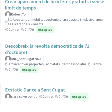
Crear aparcament de bicicletes gratuïts i sense
límit de temps
Robert Tomi
3.1 Apostar per mobilitat sostenible, accessible i inclusiva, amb
seguretat pels vianants
Centre
0
0
Accepted
Descobreix la revolta democràtica de l’1
d’octubre!
ANC_SantCugat2025
1.2 Incentivar projectes i activitats i teixit associatiu
Centre
0
0
Accepted
Ecstatic Dance a Sant Cugat
clara calvo benet
Centre
0
0
Accepted