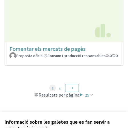
Fomentar els mercats de pagès
Proposta oficial
Consum i producció responsables
0
0
1
2
Resultats per pàgina:
25
Veure totes les propostes retirades
Informació sobre les galetes que es fan servir a