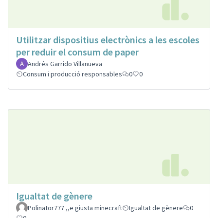
Utilitzar dispositius electrònics a les escoles
per reduir el consum de paper
Andrés Garrido Villanueva
Consum i producció responsables
0
0
Igualtat de gènere
Polinator777 ,,e giusta minecraft
Igualtat de gènere
0
0