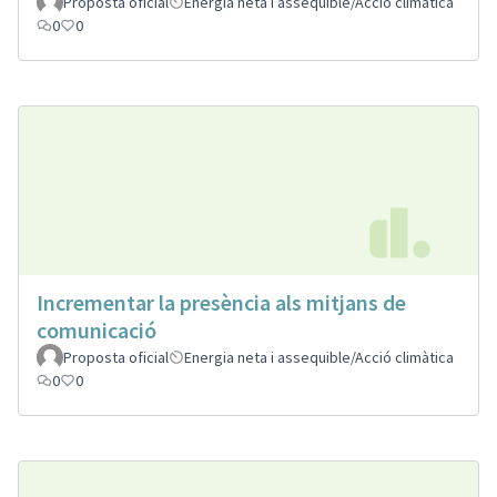
Proposta oficial
Energia neta i assequible/Acció climàtica
0
0
Incrementar la presència als mitjans de
comunicació
Proposta oficial
Energia neta i assequible/Acció climàtica
0
0