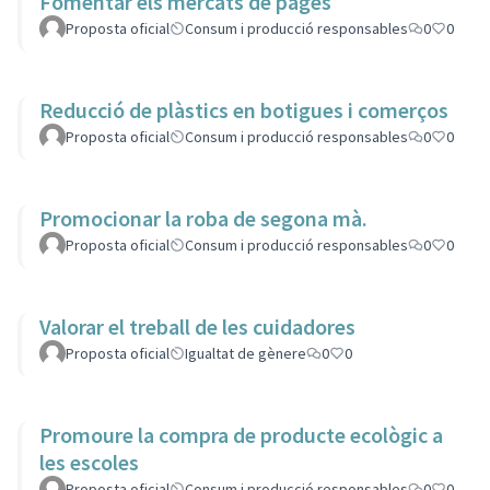
Fomentar els mercats de pagès
Proposta oficial
Consum i producció responsables
0
0
Reducció de plàstics en botigues i comerços
Proposta oficial
Consum i producció responsables
0
0
Promocionar la roba de segona mà.
Proposta oficial
Consum i producció responsables
0
0
Valorar el treball de les cuidadores
Proposta oficial
Igualtat de gènere
0
0
Promoure la compra de producte ecològic a
les escoles
Proposta oficial
Consum i producció responsables
0
0