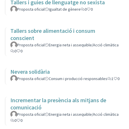
Tallers i guies de llenguatge no sexista
Proposta oficial
Igualtat de gènere
0
0
Tallers sobre alimentació i consum
conscient
Proposta oficial
Energia neta i assequible/Acció climàtica
0
0
Nevera solidària
Proposta oficial
Consum i producció responsables
1
0
Incrementar la presència als mitjans de
comunicació
Proposta oficial
Energia neta i assequible/Acció climàtica
0
0