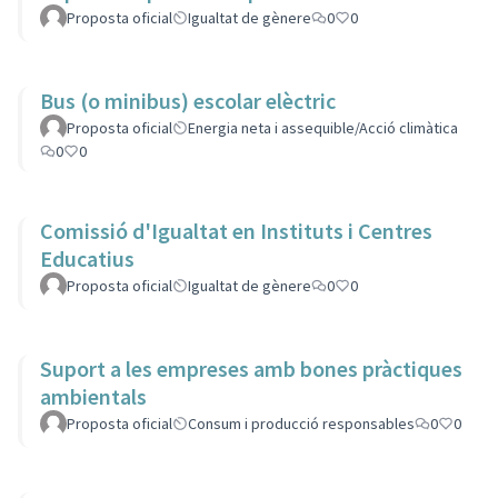
Proposta oficial
Igualtat de gènere
0
0
Bus (o minibus) escolar elèctric
Proposta oficial
Energia neta i assequible/Acció climàtica
0
0
Comissió d'Igualtat en Instituts i Centres
Educatius
Proposta oficial
Igualtat de gènere
0
0
Suport a les empreses amb bones pràctiques
ambientals
Proposta oficial
Consum i producció responsables
0
0