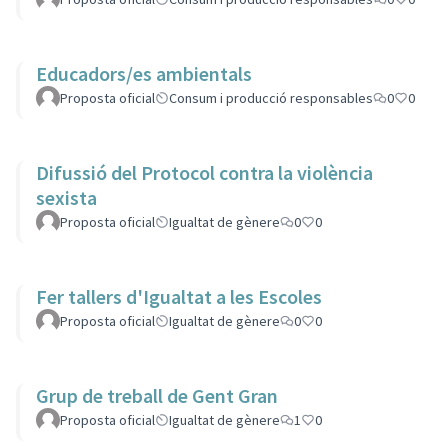
Educadors/es ambientals
Proposta oficial
Consum i producció responsables
0
0
Difussió del Protocol contra la violència
sexista
Proposta oficial
Igualtat de gènere
0
0
Fer tallers d'Igualtat a les Escoles
Proposta oficial
Igualtat de gènere
0
0
Grup de treball de Gent Gran
Proposta oficial
Igualtat de gènere
1
0