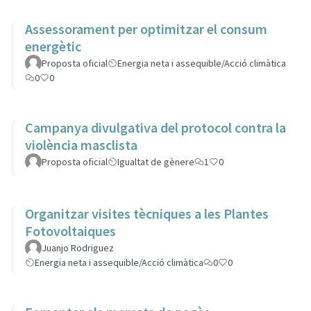
Assessorament per optimitzar el consum
energètic
Proposta oficial
Energia neta i assequible/Acció climàtica
0
0
Campanya divulgativa del protocol contra la
violència masclista
Proposta oficial
Igualtat de gènere
1
0
Organitzar visites tècniques a les Plantes
Fotovoltaiques
Juanjo Rodriguez
Energia neta i assequible/Acció climàtica
0
0