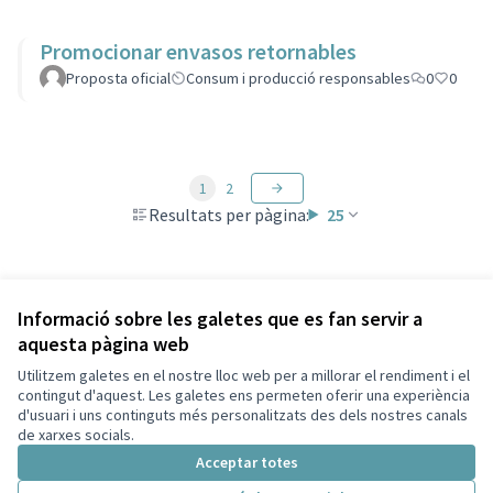
Promocionar envasos retornables
Proposta oficial
Consum i producció responsables
0
0
1
2
Resultats per pàgina:
25
Veure totes les propostes retirades
Informació sobre les galetes que es fan servir a
aquesta pàgina web
Utilitzem galetes en el nostre lloc web per a millorar el rendiment i el
Termes i condicions d'ús
contingut d'aquest. Les galetes ens permeten oferir una experiència
Configuració de les galetes
d'usuari i uns continguts més personalitzats des dels nostres canals
Decidim Sant Cugat a X
Decidim Sant Cugat a Facebook
Decidim Sant Cugat a Instagram
Decidim Sant Cugat a GitHub
de xarxes socials.
(Enllaç extern)
(Enllaç extern)
(Enllaç extern)
(Enllaç extern)
Acceptar totes