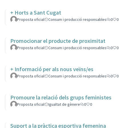
+ Horts a Sant Cugat
Proposta oficial
Consum i producció responsables
0
0
Promocionar el producte de proximitat
Proposta oficial
Consum i producció responsables
0
0
+ Informació per als nous veïns/es
Proposta oficial
Consum i producció responsables
0
0
Promoure la relació dels grups feministes
Proposta oficial
Igualtat de gènere
0
0
Suport a la pràctica esportiva femenina