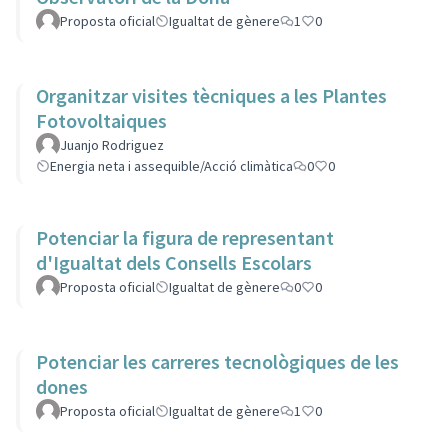
Proposta oficial
Igualtat de gènere
1
0
Organitzar visites tècniques a les Plantes
Fotovoltaiques
Juanjo Rodriguez
Energia neta i assequible/Acció climàtica
0
0
Potenciar la figura de representant
d'Igualtat dels Consells Escolars
Proposta oficial
Igualtat de gènere
0
0
Potenciar les carreres tecnològiques de les
dones
Proposta oficial
Igualtat de gènere
1
0