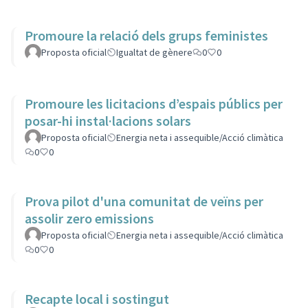
Promoure la relació dels grups feministes
Proposta oficial
Igualtat de gènere
0
0
Promoure les licitacions d’espais públics per
posar-hi instal·lacions solars
Proposta oficial
Energia neta i assequible/Acció climàtica
0
0
Prova pilot d'una comunitat de veïns per
assolir zero emissions
Proposta oficial
Energia neta i assequible/Acció climàtica
0
0
Recapte local i sostingut