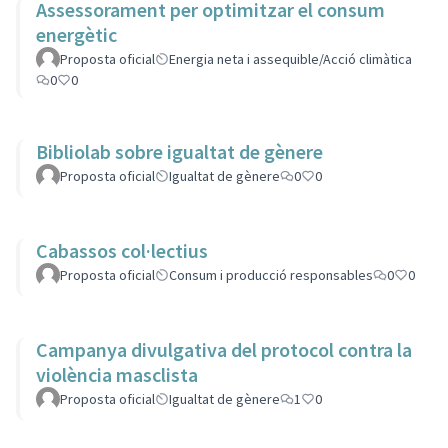
Assessorament per optimitzar el consum
energètic
Proposta oficial
Energia neta i assequible/Acció climàtica
0
0
Bibliolab sobre igualtat de gènere
Proposta oficial
Igualtat de gènere
0
0
Cabassos col·lectius
Proposta oficial
Consum i producció responsables
0
0
Campanya divulgativa del protocol contra la
violència masclista
Proposta oficial
Igualtat de gènere
1
0