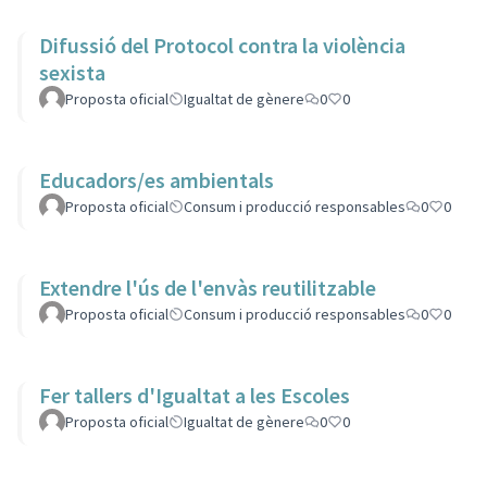
Difussió del Protocol contra la violència
sexista
Proposta oficial
Igualtat de gènere
0
0
Educadors/es ambientals
Proposta oficial
Consum i producció responsables
0
0
Extendre l'ús de l'envàs reutilitzable
Proposta oficial
Consum i producció responsables
0
0
Fer tallers d'Igualtat a les Escoles
Proposta oficial
Igualtat de gènere
0
0