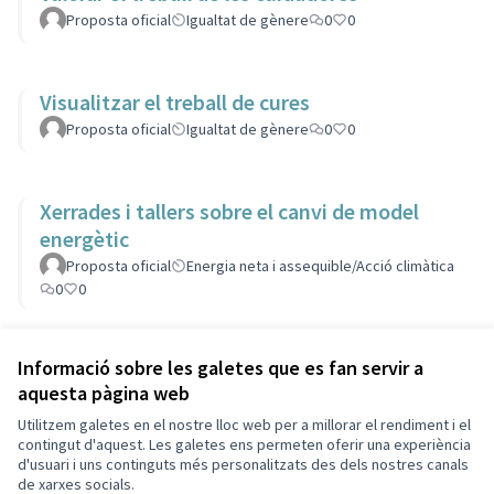
Proposta oficial
Igualtat de gènere
0
0
Visualitzar el treball de cures
Proposta oficial
Igualtat de gènere
0
0
Xerrades i tallers sobre el canvi de model
energètic
Proposta oficial
Energia neta i assequible/Acció climàtica
0
0
Veure totes les propostes retirades
Informació sobre les galetes que es fan servir a
aquesta pàgina web
Utilitzem galetes en el nostre lloc web per a millorar el rendiment i el
Termes i condicions d'ús
contingut d'aquest. Les galetes ens permeten oferir una experiència
Configuració de les galetes
d'usuari i uns continguts més personalitzats des dels nostres canals
Decidim Sant Cugat a X
Decidim Sant Cugat a Facebook
Decidim Sant Cugat a Instagram
Decidim Sant Cugat a GitHub
de xarxes socials.