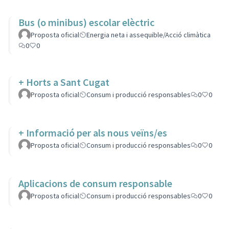
Bus (o minibus) escolar elèctric
Proposta oficial
Energia neta i assequible/Acció climàtica
0
0
+ Horts a Sant Cugat
Proposta oficial
Consum i producció responsables
0
0
+ Informació per als nous veïns/es
Proposta oficial
Consum i producció responsables
0
0
Aplicacions de consum responsable
Proposta oficial
Consum i producció responsables
0
0