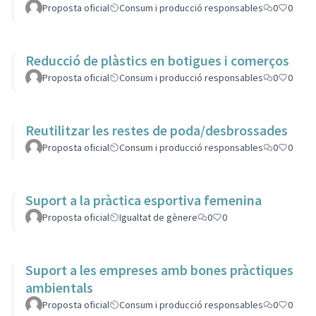
Proposta oficial
Consum i producció responsables
0
0
Reducció de plàstics en botigues i comerços
Proposta oficial
Consum i producció responsables
0
0
Reutilitzar les restes de poda/desbrossades
Proposta oficial
Consum i producció responsables
0
0
Suport a la pràctica esportiva femenina
Proposta oficial
Igualtat de gènere
0
0
Suport a les empreses amb bones pràctiques
ambientals
Proposta oficial
Consum i producció responsables
0
0