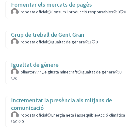
Fomentar els mercats de pagès
Proposta oficial
Consum i producció responsables
0
0
Grup de treball de Gent Gran
Proposta oficial
Igualtat de gènere
1
0
Igualtat de gènere
Polinator777 ,,e giusta minecraft
Igualtat de gènere
0
0
Incrementar la presència als mitjans de
comunicació
Proposta oficial
Energia neta i assequible/Acció climàtica
0
0