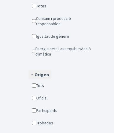
Totes
Consum i producció
responsables
Igualtat de gènere
Energia neta i assequible/Acció
climàtica
Origen
Tots
Oficial
Participants
Trobades