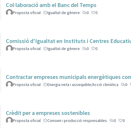
Col·laboració amb el Banc del Temps
Proposta oficial
Igualtat de gènere
0
0
Comissió d'Igualtat en Instituts i Centres Educati
Proposta oficial
Igualtat de gènere
0
0
Contractar empreses municipals energètiques co
Proposta oficial
Energia neta i assequible/Acció climàtica
0
Crèdit per a empreses sostenibles
Proposta oficial
Consum i producció responsables
0
0