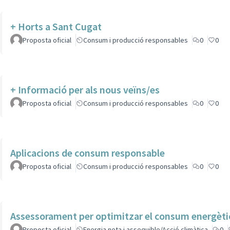
+ Horts a Sant Cugat
Proposta oficial
Consum i producció responsables
0
0
+ Informació per als nous veïns/es
Proposta oficial
Consum i producció responsables
0
0
Aplicacions de consum responsable
Proposta oficial
Consum i producció responsables
0
0
Assessorament per optimitzar el consum energèti
Proposta oficial
Energia neta i assequible/Acció climàtica
0