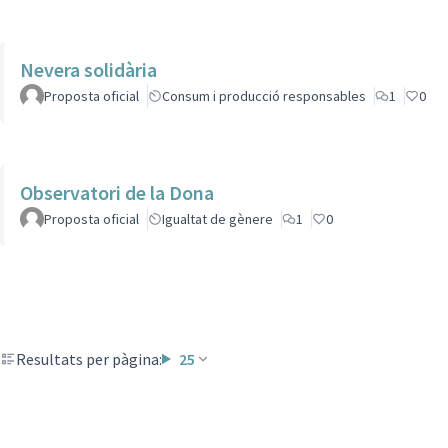
Nevera solidària
Proposta oficial
Consum i producció responsables
1
0
Observatori de la Dona
Proposta oficial
Igualtat de gènere
1
0
Resultats per pàgina:
25