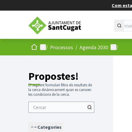
Com estan
Inici
Menú principal
Menú d'us
/
Processos
/
Agenda 2030
/
Propostes!
El següent formulari filtra els resultats de
la cerca dinàmicament quan es canvien
les condicions de la cerca.
~ Categories