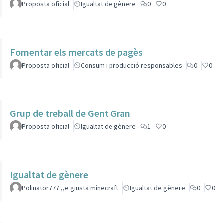
Proposta oficial
Igualtat de gènere
0
0
Fomentar els mercats de pagès
Proposta oficial
Consum i producció responsables
0
0
Grup de treball de Gent Gran
Proposta oficial
Igualtat de gènere
1
0
Igualtat de gènere
Polinator777 ,,e giusta minecraft
Igualtat de gènere
0
0