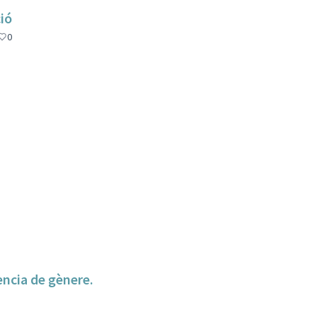
ió
0
lència de gènere.