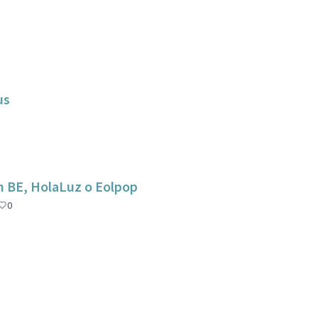
us
m BE, HolaLuz o Eolpop
0