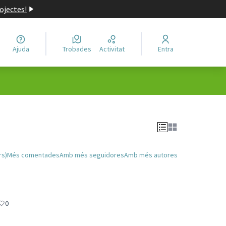
ojectes!
Ajuda
Trobades
Activitat
Entra
rs)
Més comentades
Amb més seguidores
Amb més autores
0