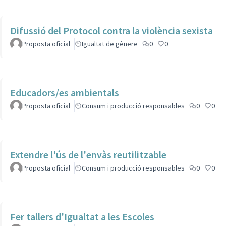
Difussió del Protocol contra la violència sexista
Proposta oficial
Igualtat de gènere
0
0
Educadors/es ambientals
Proposta oficial
Consum i producció responsables
0
0
Extendre l'ús de l'envàs reutilitzable
Proposta oficial
Consum i producció responsables
0
0
Fer tallers d'Igualtat a les Escoles