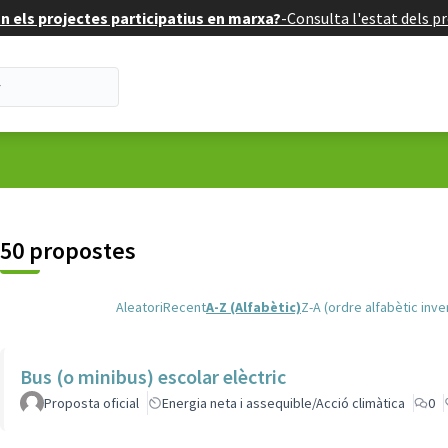
 els projectes participatius en marxa?
-
Consulta l'estat dels pr
uari
50 propostes
Aleatori
Recent
A-Z (Alfabètic)
Z-A (ordre alfabètic inve
Bus (o minibus) escolar elèctric
Proposta oficial
Energia neta i assequible/Acció climàtica
0