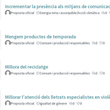
Incrementar la presència als mitjans de comunicac
Proposta oficial
Energia neta i assequible/Acció climàtica
0
Mengem productes de temporada
Proposta oficial
Consum i producció responsables
0
0
Millora del reciclatge
Proposta oficial
Consum i producció responsables
0
0
Millorar l'atenció dels lletrats especialistes en vio
Proposta oficial
Igualtat de gènere
0
0