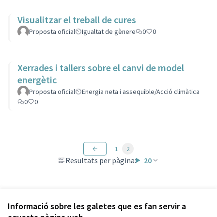
Visualitzar el treball de cures
Proposta oficial
Igualtat de gènere
0
0
Xerrades i tallers sobre el canvi de model
energètic
Proposta oficial
Energia neta i assequible/Acció climàtica
0
0
1
2
Resultats per pàgina:
20
Veure totes les propostes retirades
Informació sobre les galetes que es fan servir a