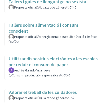
Tallers i guies de llenguatge no sexista
Proposta oficial
Igualtat de gènere
0
0
Tallers sobre alimentació i consum
conscient
Proposta oficial
Energia neta i assequible/Acció climàtica
0
0
Utilitzar dispositius electrònics a les escoles
per reduir el consum de paper
Andrés Garrido Villanueva
Consum i producció responsables
0
0
Valorar el treball de les cuidadores
Proposta oficial
Igualtat de gènere
0
0