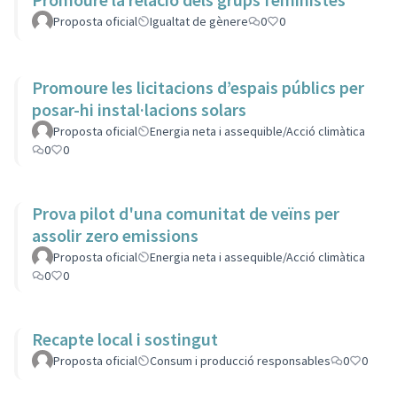
Proposta oficial
Igualtat de gènere
0
0
Promoure les licitacions d’espais públics per
posar-hi instal·lacions solars
Proposta oficial
Energia neta i assequible/Acció climàtica
0
0
Prova pilot d'una comunitat de veïns per
assolir zero emissions
Proposta oficial
Energia neta i assequible/Acció climàtica
0
0
Recapte local i sostingut
Proposta oficial
Consum i producció responsables
0
0