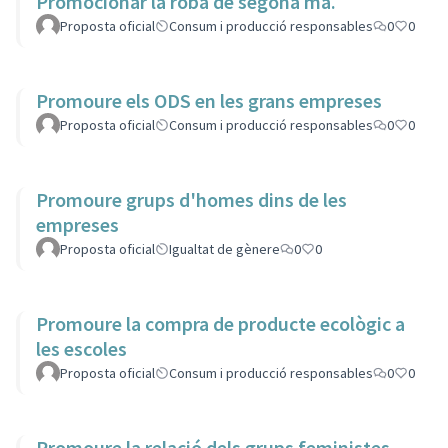
Promocionar la roba de segona mà.
Proposta oficial
Consum i producció responsables
0
0
Promoure els ODS en les grans empreses
Proposta oficial
Consum i producció responsables
0
0
Promoure grups d'homes dins de les
empreses
Proposta oficial
Igualtat de gènere
0
0
Promoure la compra de producte ecològic a
les escoles
Proposta oficial
Consum i producció responsables
0
0
Promoure la relació dels grups feministes