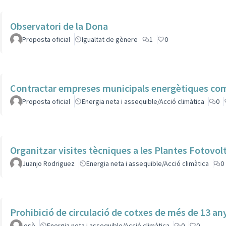
Observatori de la Dona
Proposta oficial
Igualtat de gènere
1
0
Contractar empreses municipals energètiques co
Proposta oficial
Energia neta i assequible/Acció climàtica
0
Organitzar visites tècniques a les Plantes Fotovol
Juanjo Rodriguez
Energia neta i assequible/Acció climàtica
0
Prohibició de circulació de cotxes de més de 13 an
josè
Energia neta i assequible/Acció climàtica
0
0