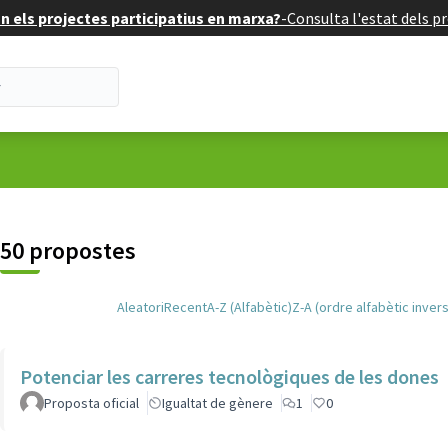
 els projectes participatius en marxa?
-
Consulta l'estat dels pr
uari
50 propostes
Aleatori
Recent
A-Z (Alfabètic)
Z-A (ordre alfabètic invers
Potenciar les carreres tecnològiques de les dones
Proposta oficial
Igualtat de gènere
1
0