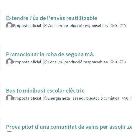
Extendre l'ús de l'envàs reutilitzable
Proposta oficial
Consum i producció responsables
0
0
Promocionar la roba de segona mà.
Proposta oficial
Consum i producció responsables
0
0
Bus (o minibus) escolar elèctric
Proposta oficial
Energia neta i assequible/Acció climàtica
0
Prova pilot d'una comunitat de veïns per assolir z