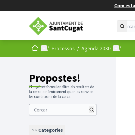
Com estan
Inici
Menú principal
Menú d'us
/
Processos
/
Agenda 2030
/
Propostes!
El següent formulari filtra els resultats de
la cerca dinàmicament quan es canvien
les condicions de la cerca.
~ Categories