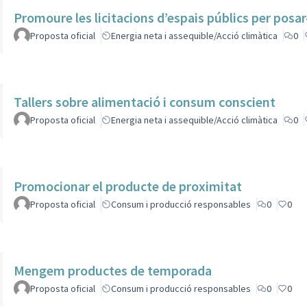
Promoure les licitacions d’espais públics per posar-
Proposta oficial
Energia neta i assequible/Acció climàtica
0
Tallers sobre alimentació i consum conscient
Proposta oficial
Energia neta i assequible/Acció climàtica
0
Promocionar el producte de proximitat
Proposta oficial
Consum i producció responsables
0
0
Mengem productes de temporada
Proposta oficial
Consum i producció responsables
0
0