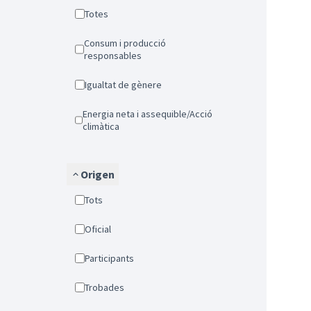
Totes
Consum i producció
responsables
Igualtat de gènere
Energia neta i assequible/Acció
climàtica
Origen
Tots
Oficial
Participants
Trobades