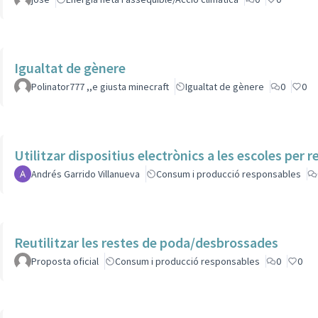
Igualtat de gènere
Polinator777 ,,e giusta minecraft
Igualtat de gènere
0
0
Utilitzar dispositius electrònics a les escoles per 
Andrés Garrido Villanueva
Consum i producció responsables
Reutilitzar les restes de poda/desbrossades
Proposta oficial
Consum i producció responsables
0
0