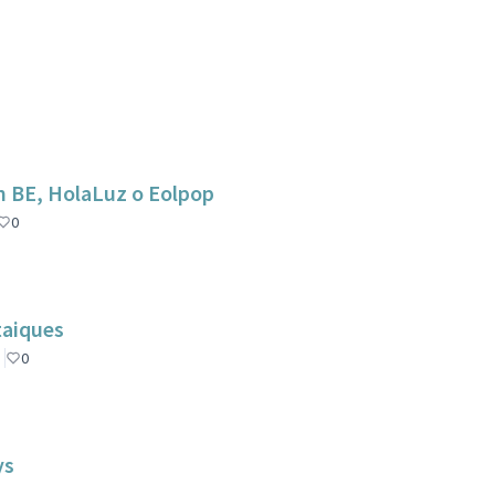
m BE, HolaLuz o Eolpop
0
taiques
0
ys