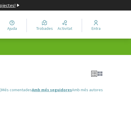
ojectes!
Ajuda
Trobades
Activitat
Entra
)
Més comentades
Amb més seguidores
Amb més autores