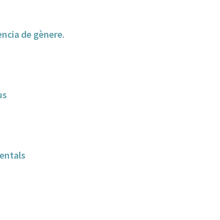
lència de gènere.
us
entals