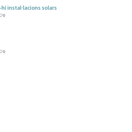
hi instal·lacions solars
0
0