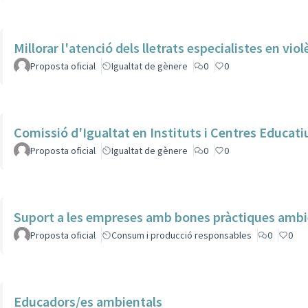
Millorar l'atenció dels lletrats especialistes en vio
Proposta oficial
Igualtat de gènere
0
0
Comissió d'Igualtat en Instituts i Centres Educati
Proposta oficial
Igualtat de gènere
0
0
Suport a les empreses amb bones pràctiques ambi
Proposta oficial
Consum i producció responsables
0
0
Educadors/es ambientals