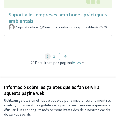
Suport a les empreses amb bones pràctiques
ambientals
Proposta oficial
Consum i producció responsables
0
0
1
2
Resultats per pàgina:
25
Veure totes les propostes retirades
Informació sobre les galetes que es fan servir a
aquesta pàgina web
Utilitzem galetes en el nostre lloc web per a millorar el rendiment i el
Termes i condicions d'ús
contingut d'aquest. Les galetes ens permeten oferir una experiència
Configuració de les galetes
d'usuari i uns continguts més personalitzats des dels nostres canals
Decidim Sant Cugat a X
Decidim Sant Cugat a Facebook
Decidim Sant Cugat a Instagram
Decidim Sant Cugat a GitHub
de xarxes socials.