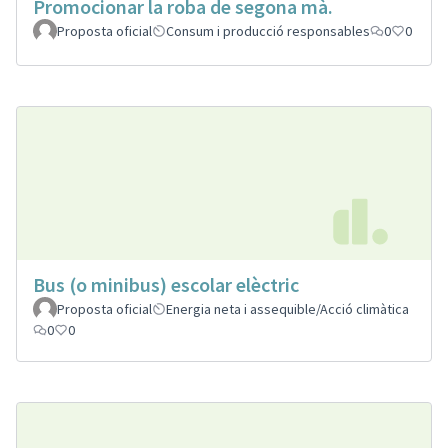
Promocionar la roba de segona mà.
Proposta oficial
Consum i producció responsables
0
0
Bus (o minibus) escolar elèctric
Proposta oficial
Energia neta i assequible/Acció climàtica
0
0