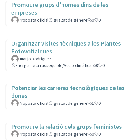
Promoure grups d'homes dins de les
empreses
Proposta oficial
Igualtat de gènere
0
0
Organitzar visites tècniques a les Plantes
Fotovoltaiques
Juanjo Rodriguez
Energia neta i assequible/Acció climàtica
0
0
Potenciar les carreres tecnològiques de les
dones
Proposta oficial
Igualtat de gènere
1
0
Promoure la relació dels grups feministes
Proposta oficial
Igualtat de gènere
0
0