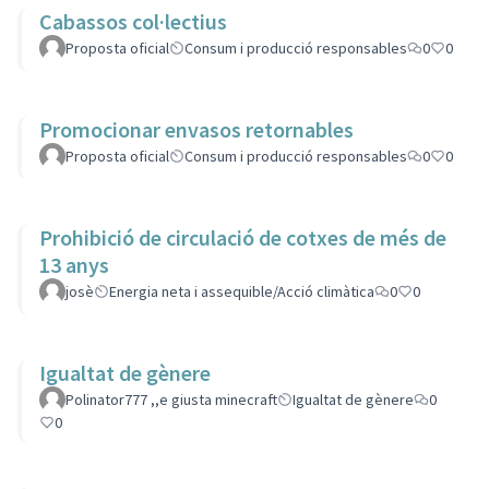
Cabassos col·lectius
Proposta oficial
Consum i producció responsables
0
0
Promocionar envasos retornables
Proposta oficial
Consum i producció responsables
0
0
Prohibició de circulació de cotxes de més de
13 anys
josè
Energia neta i assequible/Acció climàtica
0
0
Igualtat de gènere
Polinator777 ,,e giusta minecraft
Igualtat de gènere
0
0