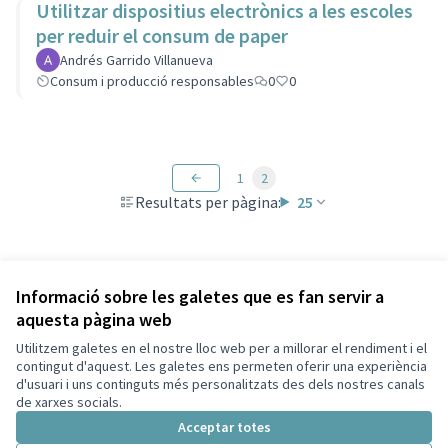
Utilitzar dispositius electrònics a les escoles
per reduir el consum de paper
Andrés Garrido Villanueva
Consum i producció responsables
0
0
1
2
Resultats per pàgina:
25
Veure totes les propostes retirades
Informació sobre les galetes que es fan servir a
aquesta pàgina web
Utilitzem galetes en el nostre lloc web per a millorar el rendiment i el
Termes i condicions d'ús
contingut d'aquest. Les galetes ens permeten oferir una experiència
Configuració de les galetes
d'usuari i uns continguts més personalitzats des dels nostres canals
Decidim Sant Cugat a X
Decidim Sant Cugat a Facebook
Decidim Sant Cugat a Instagram
Decidim Sant Cugat a GitHub
de xarxes socials.
(Enllaç extern)
(Enllaç extern)
(Enllaç extern)
(Enllaç extern)
Acceptar totes