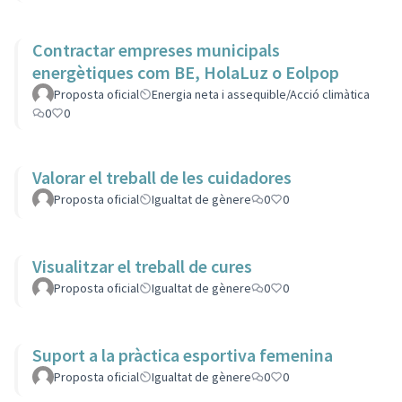
Contractar empreses municipals
energètiques com BE, HolaLuz o Eolpop
Proposta oficial
Energia neta i assequible/Acció climàtica
0
0
Valorar el treball de les cuidadores
Proposta oficial
Igualtat de gènere
0
0
Visualitzar el treball de cures
Proposta oficial
Igualtat de gènere
0
0
Suport a la pràctica esportiva femenina
Proposta oficial
Igualtat de gènere
0
0