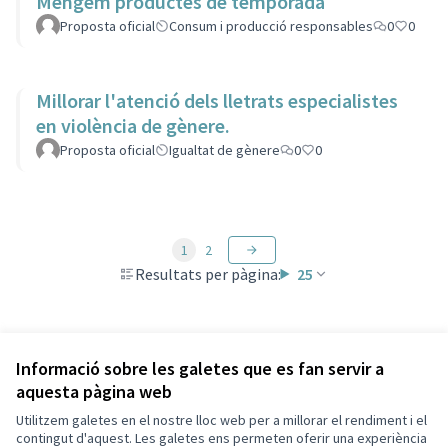
Mengem productes de temporada
Proposta oficial
Consum i producció responsables
0
0
Millorar l'atenció dels lletrats especialistes
en violència de gènere.
Proposta oficial
Igualtat de gènere
0
0
1
2
Resultats per pàgina:
25
Veure totes les propostes retirades
Informació sobre les galetes que es fan servir a
aquesta pàgina web
Utilitzem galetes en el nostre lloc web per a millorar el rendiment i el
Termes i condicions d'ús
contingut d'aquest. Les galetes ens permeten oferir una experiència
Configuració de les galetes