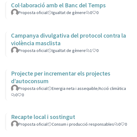
Col·laboració amb el Banc del Temps
Proposta oficial
Igualtat de gènere
0
0
Campanya divulgativa del protocol contra la
violència masclista
Proposta oficial
Igualtat de gènere
1
0
Projecte per incrementar els projectes
d’autoconsum
Proposta oficial
Energia neta i assequible/Acció climàtica
0
0
Recapte local i sostingut
Proposta oficial
Consum i producció responsables
0
0