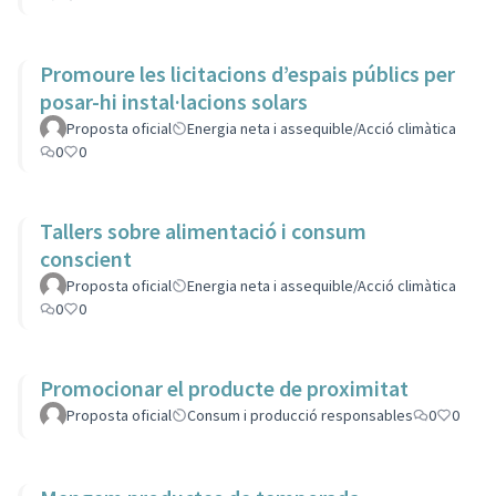
Promoure les licitacions d’espais públics per
posar-hi instal·lacions solars
Proposta oficial
Energia neta i assequible/Acció climàtica
0
0
Tallers sobre alimentació i consum
conscient
Proposta oficial
Energia neta i assequible/Acció climàtica
0
0
Promocionar el producte de proximitat
Proposta oficial
Consum i producció responsables
0
0