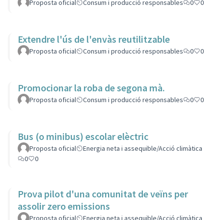
Proposta oficial
Consum i producció responsables
0
0
Extendre l'ús de l'envàs reutilitzable
Proposta oficial
Consum i producció responsables
0
0
Promocionar la roba de segona mà.
Proposta oficial
Consum i producció responsables
0
0
Bus (o minibus) escolar elèctric
Proposta oficial
Energia neta i assequible/Acció climàtica
0
0
Prova pilot d'una comunitat de veïns per
assolir zero emissions
Proposta oficial
Energia neta i assequible/Acció climàtica